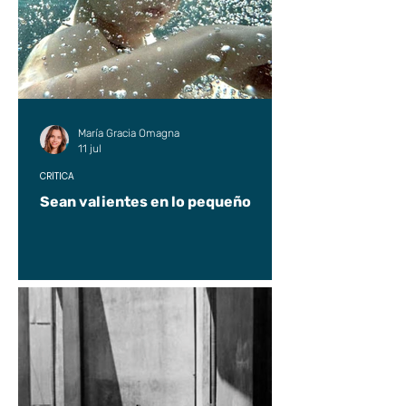
María Gracia Omagna
11 jul
CRÍTICA
Sean valientes en lo pequeño