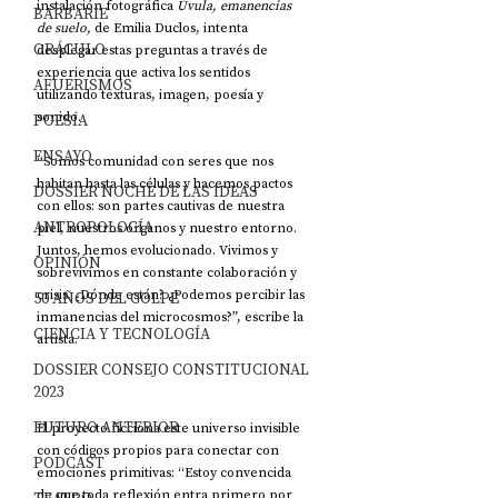
instalación fotográfica 
Úvula, emanencias 
BARBARIE
de suelo,
 de Emilia Duclos, intenta 
ORÁCULO
desplegar estas preguntas a través de 
experiencia que activa los sentidos 
AFUERISMOS
utilizando texturas, imagen, poesía y 
sonido. 
POESÍA
ENSAYO
“Somos comunidad con seres que nos 
habitan hasta las células y hacemos pactos 
DOSSIER NOCHE DE LAS IDEAS
con ellos: son partes cautivas de nuestra 
ANTROPOLOGÍA
piel, nuestros órganos y nuestro entorno. 
Juntos, hemos evolucionado. Vivimos y 
OPINIÓN
sobrevivimos en constante colaboración y 
crisis. ¿Dónde están? ¿Podemos percibir las 
50 AÑOS DEL GOLPE
inmanencias del microcosmos?”, escribe la 
CIENCIA Y TECNOLOGÍA
artista. 
DOSSIER CONSEJO CONSTITUCIONAL
2023
FUTURO ANTERIOR
El proyecto ficciona este universo invisible 
con códigos propios para conectar con 
PODCAST
emociones primitivas: “Estoy convencida 
de que toda reflexión entra primero por 