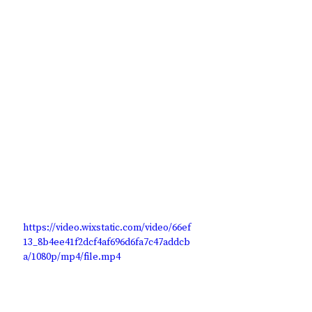
https://video.wixstatic.com/video/66ef
13_8b4ee41f2dcf4af696d6fa7c47addcb
a/1080p/mp4/file.mp4