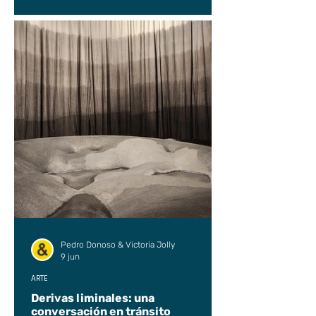
Pedro Donoso & Victoria Jolly
9 jun
ARTE
Derivas liminales: una
conversación en tránsito