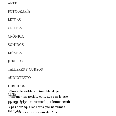
ARTE
FOTOGRAFÍA
LETRAS
CRÍTICA
CRÓNICA
SONIDOS
MÚSICA
JUKEBOX
TALLERES Y CURSOS
AUDIOTEXTO
HÍBRIDOS
¿Qué es lo visible y lo invisible al ojo 
CINE
humano? ¿Es posible conectar con lo que 
emana del microcosmos? ¿Podemos sentir 
FICCIONES
y percibir aquellos seres que no vemos 
IMAGEN
pero que están cerca nuestro? La 