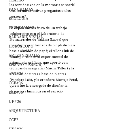
TEATRO
los sentidos: veo en la memoria sensorial 
PANORAMAS
una forma de activar preguntas en las 
personas”. 
ECOLOGÍA
FREUDIANOS
La exposición es fruto de un trabajo 
colaborativo con el Laboratorio de 
BARBARIE VISUAL
Biomateriales de Valdivia (Labva) que 
investigó y creó lienzos de bioplástico en 
HORÓSCOPO
base a almidón de papá; el taller Club de 
ARTES VISUALES
Estampa –colectivo experimental de 
estampado gráfico–, que aportó con 
ENSAYO Y ERROR
técnicas de serigrafía (Mucha Taller) y la 
ART#36
creación de tintas a base de plantas 
(Pandora Lab), y la creadora Mortaja Fetal, 
CCF#36
quien fue la encargada de diseñar la 
atmósfera lumínica en el espacio. 
E&E#36
UP#36
ARQUITECTURA
CCF2