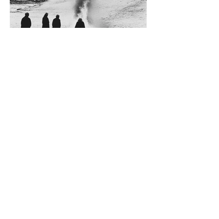
Diego Rossi
9 jun
CRÍTICA
El amante y el amado