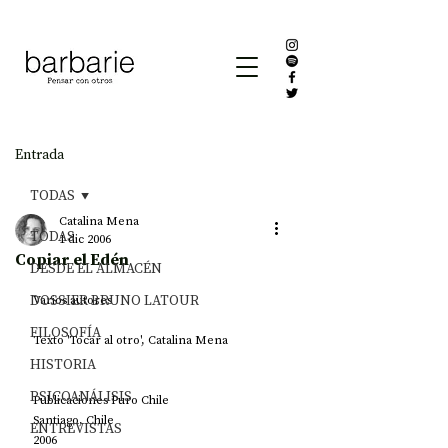
Entrada
TODAS
Catalina Mena
TODAS
1 dic 2006
Copiar el Edén
DESDE EL ALMACÉN
DOSSIER BRUNO LATOUR
Varios autores 
FILOSOFÍA
Texto 'Tocar al otro', Catalina Mena
HISTORIA
PSICOANÁLISIS
Publicaciones Puro Chile
Santiago, Chile
ENTREVISTAS
2006