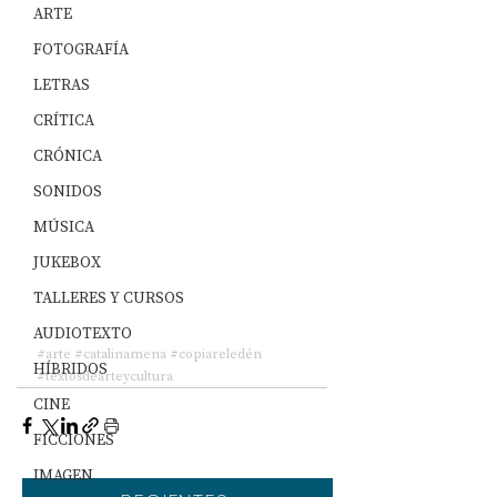
ARTE
FOTOGRAFÍA
LETRAS
CRÍTICA
CRÓNICA
SONIDOS
MÚSICA
JUKEBOX
TALLERES Y CURSOS
AUDIOTEXTO
#arte
#catalinamena
#copiareledén
HÍBRIDOS
#textosdearteycultura
CINE
FICCIONES
IMAGEN