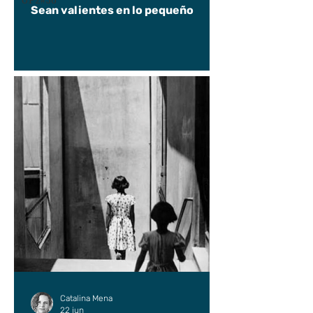
UP2#36
Sean valientes en lo pequeño
Catalina Mena
22 jun