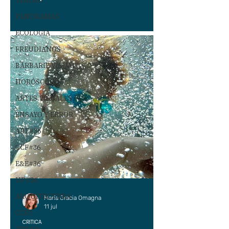
TEATRO
PANORAMAS
ECOLOGÍA
FREUDIANOS
BARBARIE VISUAL
HORÓSCOPO
ARTES VISUALES
ENSAYO Y ERROR
ART#36
CCF#36
E&E#36
UP#36
ARQUITECTURA
María Gracia Omagna
11 jul
CCF2
CRÍTICA