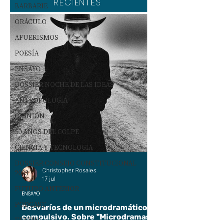
RECIENTES
BARBARIE
ORÁCULO
AFUERISMOS
POESÍA
ENSAYO
DOSSIER NOCHE DE LAS IDEAS
ANTROPOLOGÍA
OPINIÓN
50 AÑOS DEL GOLPE
CIENCIA Y TECNOLOGÍA
DOSSIER CONSEJO CONSTITUCIONAL
Christopher Rosales
2023
17 jul
FUTURO ANTERIOR
ENSAYO
PODCAST
Desvaríos de un microdramático
compulsivo. Sobre "Microdramas".