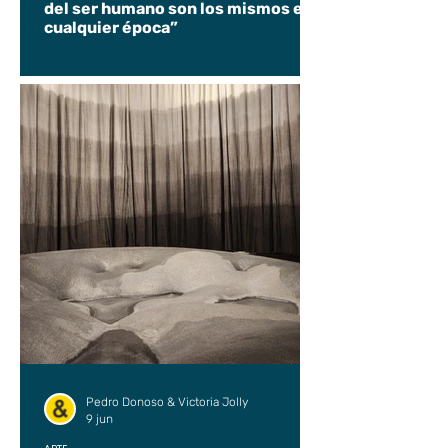
del ser humano son los mismos en
cualquier época”
Pedro Donoso & Victoria Jolly
9 jun