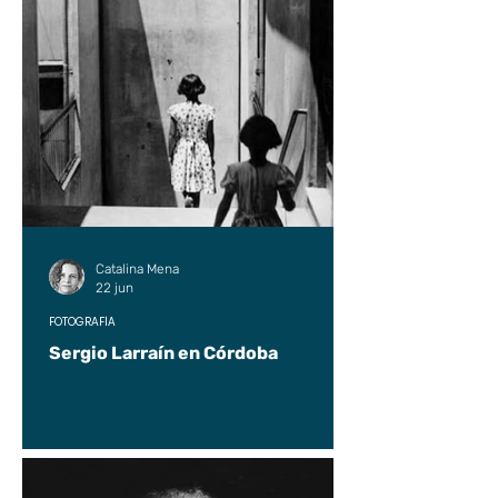
Catalina Mena
22 jun
FOTOGRAFÍA
Sergio Larraín en Córdoba