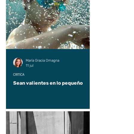
UP2#36
María Gracia Omagna
11 jul
CRÍTICA
Sean valientes en lo pequeño