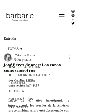
Entrada
TODAS
Catalina Mena
TODAS
21 sept 2013
José Pérez de arce: Los raros
DESDE EL ALMACÉN
somos nosotros
DOSSIER BRUNO LATOUR
por Catalina MENA
FILOSOFÍA
para revista PAT | N.57
HISTORIA
PSICOANÁLISIS
Luego de 40 años investigando e 
interpretando los sonidos de la América 
ENTREVISTAS
precolombina, ahora está obsesionado con 