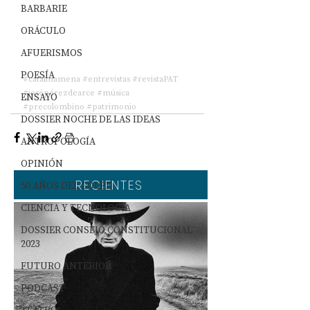
BARBARIE
ORÁCULO
AFUERISMOS
POESÍA
#catalinamena
#entrevistas
#revistaPAT
#josépérezdearce
#música
ENSAYO
#precolombino
#patrimonio
DOSSIER NOCHE DE LAS IDEAS
ANTROPOLOGÍA
OPINIÓN
RECIENTES
50 AÑOS DEL GOLPE
CIENCIA Y TECNOLOGÍA
DOSSIER CONSEJO CONSTITUCIONAL
2023
FUTURO ANTERIOR
PODCAST