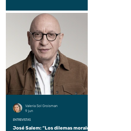
Valeria Sol Groisman
9 jun
ENTREVISTAS
José Salem: “Los dilemas morales