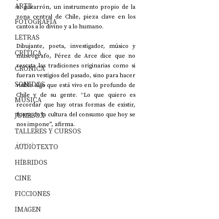
ARTE
el guitarrón, un instrumento propio de la 
zona central de Chile, pieza clave en los 
FOTOGRAFÍA
cantos a lo divino y a lo humano.
LETRAS
Dibujante, poeta, investigador, músico y 
CRÍTICA
museógrafo, Pérez de Arce dice que no 
rescata las tradiciones originarias como si 
CRÓNICA
fueran vestigios del pasado, sino para hacer 
SONIDOS
visible algo que está vivo en lo profundo de 
Chile y de su gente. “Lo que quiero es 
MÚSICA
recordar que hay otras formas de existir, 
JUKEBOX
fuera de la cultura del consumo que hoy se 
nos impone”, afirma.
TALLERES Y CURSOS
Leer
 +
AUDIOTEXTO
HÍBRIDOS
CINE
FICCIONES
IMAGEN