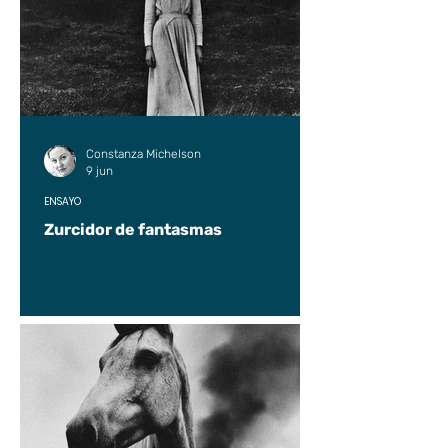
Constanza Michelson
9 jun
ENSAYO
Zurcidor de fantasmas