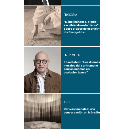
FILOSOFÍA
“E, inclinándose, siguió
escribiendo en la tierra”.
Sobre el acto de escribir en
los Evangelios.
ENTREVISTAS
José Salem: “Los dilemas
morales del ser humano
son los mismos en
cualquier época”
ARTE
Derivas liminales: una
conversación en tránsito