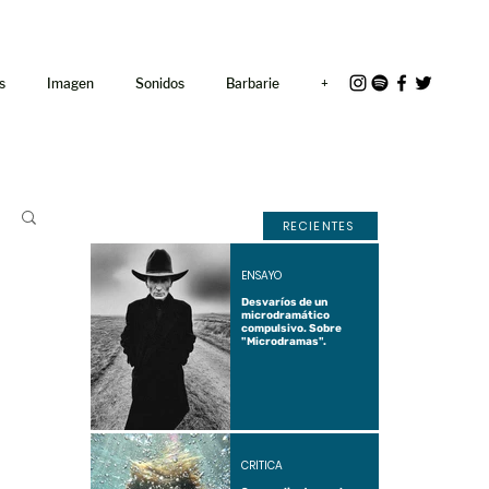
<link rel="icon"
href="/path/to/favicon.ico">
s
Imagen
Sonidos
Barbarie
+
RECIENTES
ENSAYO
Desvaríos de un
microdramático
compulsivo. Sobre
"Microdramas".
CRÍTICA