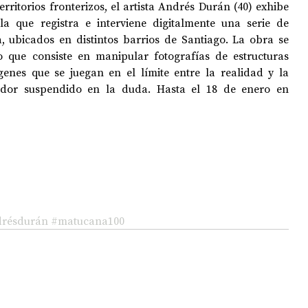
ritorios fronterizos, el artista Andrés Durán (40) exhibe 
la que registra e interviene digitalmente una serie de 
 ubicados en distintos barrios de Santiago. La obra se 
OPOLOGÍA
OPINIÓN
50 AÑOS DEL GOLPE
o que consiste en manipular fotografías de estructuras 
nes que se juegan en el límite entre la realidad y la 
tador suspendido en la duda. Hasta el 18 de enero en 
résdurán
#matucana100