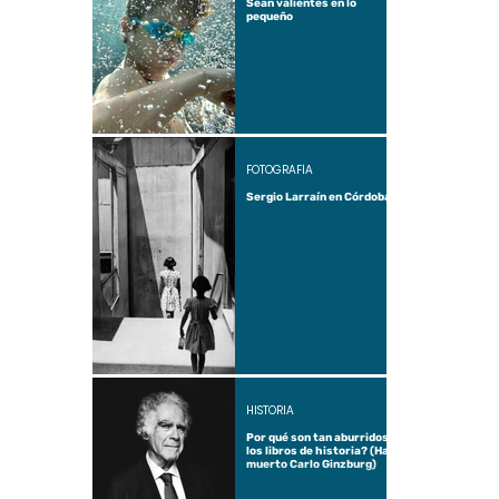
Sean valientes en lo
pequeño
FOTOGRAFÍA
Sergio Larraín en Córdoba
HISTORIA
Por qué son tan aburridos
los libros de historia? (Ha
muerto Carlo Ginzburg)