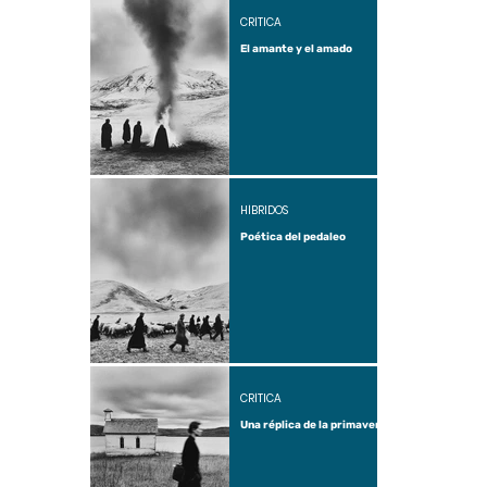
CRÍTICA
El amante y el amado
HÍBRIDOS
Poética del pedaleo
CRÍTICA
Una réplica de la primavera