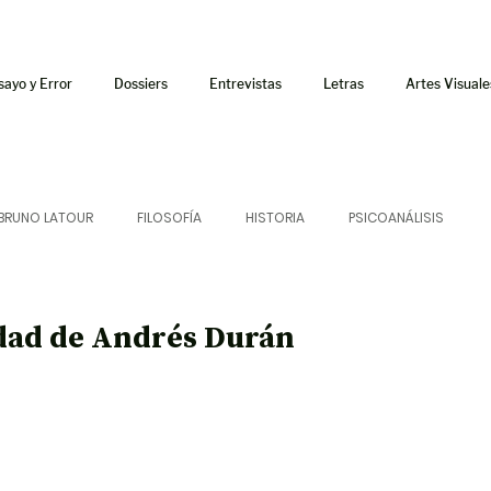
sayo y Error
Dossiers
Entrevistas
Letras
Artes Visuale
BRUNO LATOUR
FILOSOFÍA
HISTORIA
PSICOANÁLISIS
ÍA
LETRAS
CRÍTICA
CRÓNICA
SONIDOS
lidad de Andrés Durán
 CURSOS
AUDIOTEXTO
HÍBRIDOS
CINE
FICCIONES
AFUERISMOS
POESÍA
ENSAYO