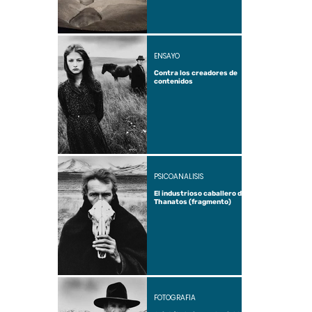
ENSAYO
Contra los creadores de
contenidos
PSICOANÁLISIS
El industrioso caballero de
Thanatos (fragmento)
FOTOGRAFÍA