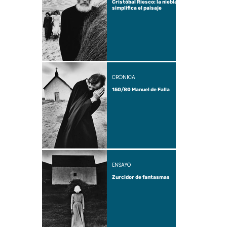
Cristóbal Riesco: la niebla
simplifica el paisaje
CRÓNICA
150/80 Manuel de Falla
ENSAYO
Zurcidor de fantasmas