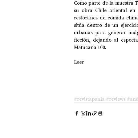
Como parte de la muestra Ter
su obra Chile oriental en 
restoranes de comida china,
DOSSIER NOCHE DE LAS IDEAS
ANTR
sitúa dentro de un ejercici
urbanas para generar imáge
ficción, dejando al espec
CIENCIA Y TECNOLOGÍA
Matucana 100. 
Leer
#revistapaula
#reviews
#and