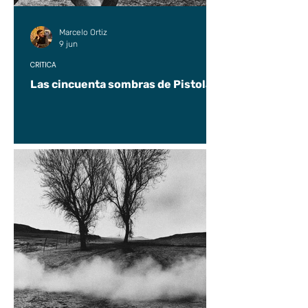
Marcelo Ortiz
9 jun
CRÍTICA
Las cincuenta sombras de Pistolas