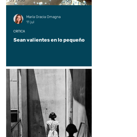
UP2#36
María Gracia Omagna
11 jul
CRÍTICA
Sean valientes en lo pequeño