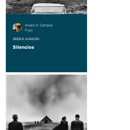
Alvaro D. Campos
9 jun
DESDE EL ALMACÉN
Silencios