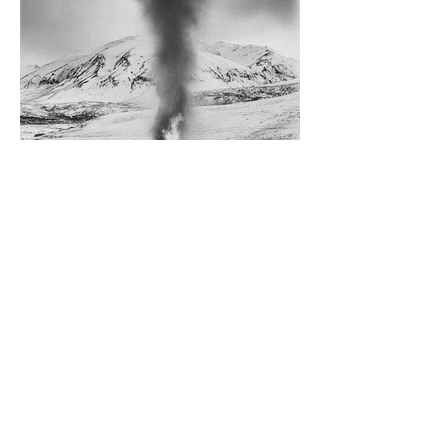
Diego Rossi
9 jun
CRÍTICA
El amante y el amado