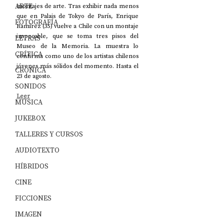
ARTE
montajes de arte. Tras exhibir nada menos 
que en Palais de Tokyo de París, Enrique 
FOTOGRAFÍA
Ramírez (35) vuelve a Chile con un montaje 
impecable, que se toma tres pisos del 
LETRAS
Museo de la Memoria. La muestra lo 
CRÍTICA
confirma como uno de los artistas chilenos 
jóvenes más sólidos del momento. Hasta el 
CRÓNICA
23 de agosto. 
SONIDOS
Leer
MÚSICA
JUKEBOX
TALLERES Y CURSOS
AUDIOTEXTO
HÍBRIDOS
CINE
FICCIONES
IMAGEN