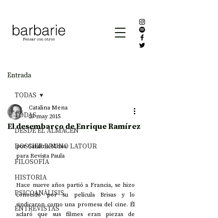
Entrada
TODAS
Catalina Mena
TODAS
23 may 2015
El desembarco de Enrique Ramírez
DESDE EL ALMACÉN
DOSSIER BRUNO LATOUR
por Catalina Mena  
para Revista Paula 
FILOSOFÍA
HISTORIA
Hace nueve años partió a Francia, se hizo 
PSICOANÁLISIS
conocido por su película Brisas y lo 
sindicaron como una promesa del cine. Él 
ENTREVISTAS
aclaró que sus filmes eran piezas de 