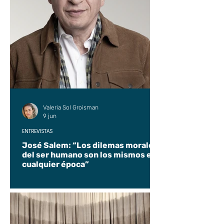
Valeria Sol Groisman
9 jun
ENTREVISTAS
José Salem: “Los dilemas morales
del ser humano son los mismos en
cualquier época”