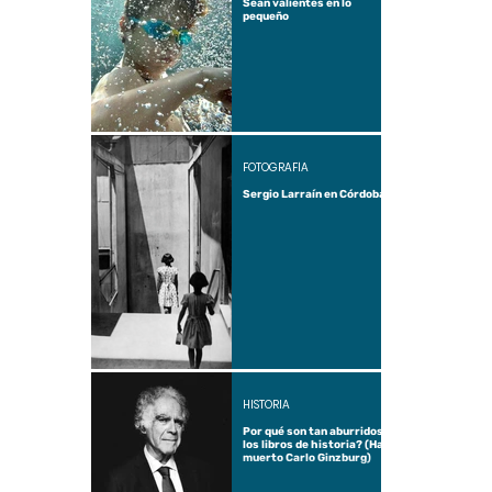
Sean valientes en lo
pequeño
FOTOGRAFÍA
Sergio Larraín en Córdoba
HISTORIA
Por qué son tan aburridos
los libros de historia? (Ha
muerto Carlo Ginzburg)