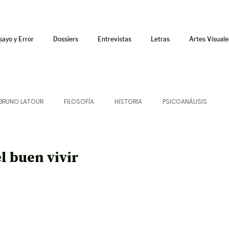
sayo y Error
Dossiers
Entrevistas
Letras
Artes Visuale
BRUNO LATOUR
FILOSOFÍA
HISTORIA
PSICOANÁLISIS
ÍA
LETRAS
CRÍTICA
CRÓNICA
SONIDOS
l buen vivir
 CURSOS
AUDIOTEXTO
HÍBRIDOS
CINE
FICCIONES
AFUERISMOS
POESÍA
ENSAYO