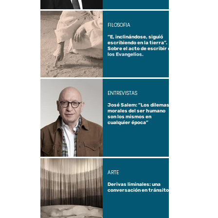
FILOSOFÍA
“E, inclinándose, siguió
escribiendo en la tierra”.
Sobre el acto de escribir en
los Evangelios.
ENTREVISTAS
José Salem: “Los dilemas
morales del ser humano
son los mismos en
cualquier época”
ARTE
Derivas liminales: una
conversación en tránsito