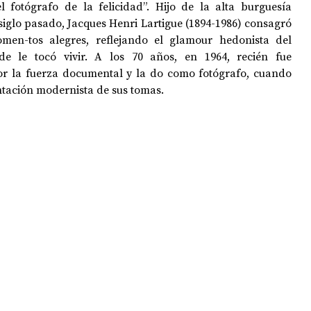
 fotógrafo de la felicidad”. Hijo de la alta burguesía 
iglo pasado, Jacques Henri Lartigue (1894-1986) consagró 
men-tos alegres, reflejando el glamour hedonista del 
OPOLOGÍA
OPINIÓN
50 AÑOS DEL GOLPE
 le tocó vivir. A los 70 años, en 1964, recién fue 
 la fuerza documental y la do como fotógrafo, cuando 
tación modernista de sus tomas.