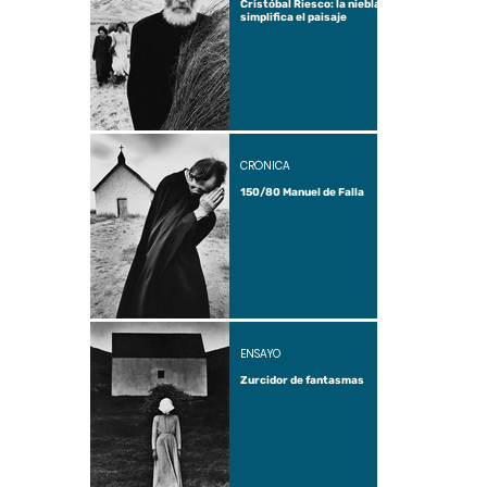
Cristóbal Riesco: la niebla
simplifica el paisaje
CRÓNICA
150/80 Manuel de Falla
ENSAYO
Zurcidor de fantasmas