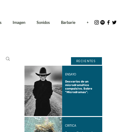
<link rel="icon"
href="/path/to/favicon.ico">
s
Imagen
Sonidos
Barbarie
+
RECIENTES
ENSAYO
Desvaríos de un
microdramático
compulsivo. Sobre
"Microdramas".
CRÍTICA