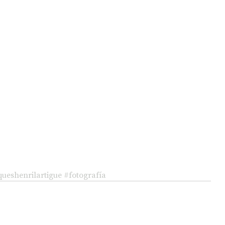
queshenrilartigue
#fotografía