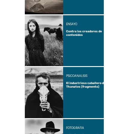
ENSAYO
Contra los creadores de
contenidos
PSICOANÁLISIS
El industrioso caballero de
Thanatos (fragmento)
FOTOGRAFÍA