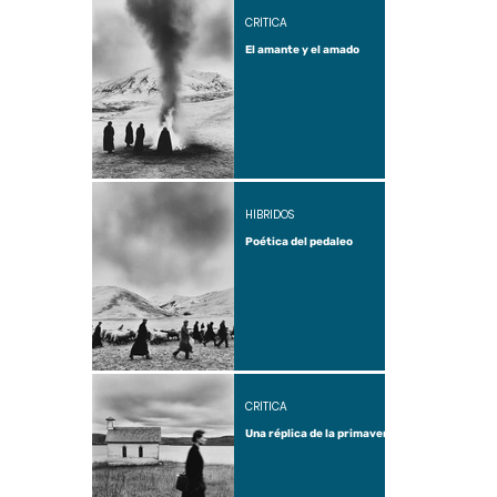
CRÍTICA
El amante y el amado
HÍBRIDOS
Poética del pedaleo
CRÍTICA
Una réplica de la primavera