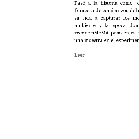
Pasó a la historia como “el
francesa de comien-zos del s
su vida a capturar los mo
DOSSIER NOCHE DE LAS IDEAS
ANTR
ambiente y la época donde
reconociMoMA puso en valor
una muestra en el experimen
CIENCIA Y TECNOLOGÍA
Leer