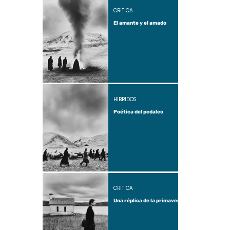
CRÍTICA
El amante y el amado
HÍBRIDOS
Poética del pedaleo
CRÍTICA
Una réplica de la primavera