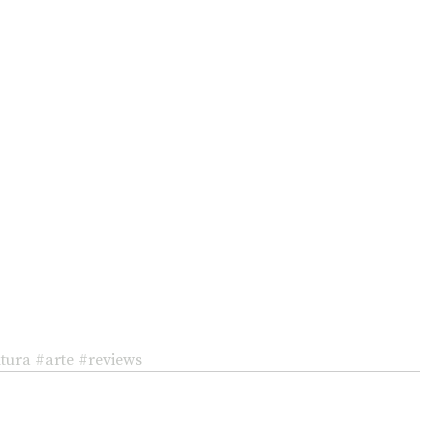
tura
#arte
#reviews