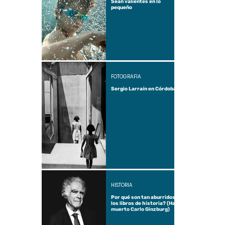
Sean valientes en lo
pequeño
FOTOGRAFÍA
Sergio Larraín en Córdoba
HISTORIA
Por qué son tan aburridos
los libros de historia? (Ha
muerto Carlo Ginzburg)