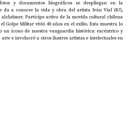
, fotos y documentos biográficos se despliegan en la 
e da a conocer la vida y obra del artista Iván Vial (87), 
lzhéimer. Partícipe activo de la movida cultural chilena 
OPOLOGÍA
OPINIÓN
50 AÑOS DEL GOLPE
el Golpe Militar vivió 40 años en el exilio. Esta muestra lo 
un ícono de nuestra vanguardia histórica: excéntrico y 
rte e involucró a otros ilustres artistas e intelectuales en 