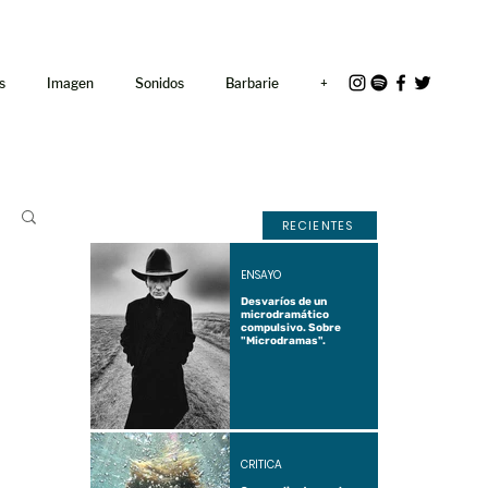
<link rel="icon"
href="/path/to/favicon.ico">
s
Imagen
Sonidos
Barbarie
+
RECIENTES
ENSAYO
Desvaríos de un
microdramático
compulsivo. Sobre
"Microdramas".
CRÍTICA