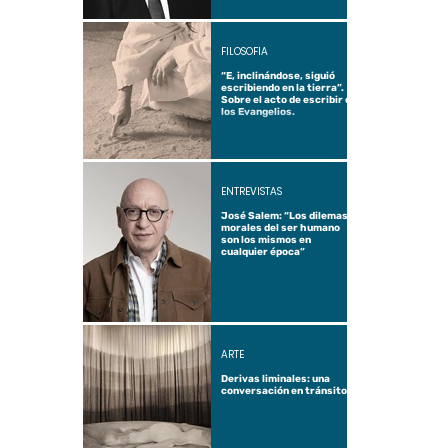
FILOSOFÍA
“E, inclinándose, siguió
escribiendo en la tierra”.
Sobre el acto de escribir en
los Evangelios.
ENTREVISTAS
José Salem: “Los dilemas
morales del ser humano
son los mismos en
cualquier época”
ARTE
Derivas liminales: una
conversación en tránsito