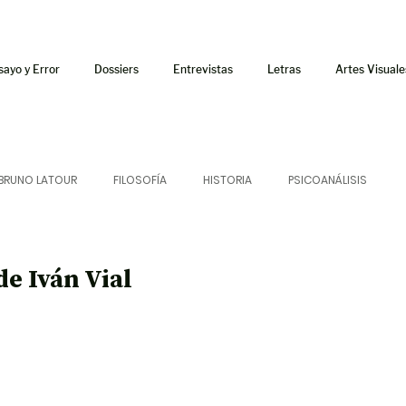
sayo y Error
Dossiers
Entrevistas
Letras
Artes Visuale
BRUNO LATOUR
FILOSOFÍA
HISTORIA
PSICOANÁLISIS
ÍA
LETRAS
CRÍTICA
CRÓNICA
SONIDOS
de Iván Vial
 CURSOS
AUDIOTEXTO
HÍBRIDOS
CINE
FICCIONES
AFUERISMOS
POESÍA
ENSAYO