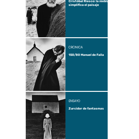
Cristóbal Riesco: la niebla
simplifica el paisaje
CRÓNICA
150/80 Manuel de Falla
ENSAYO
Zurcidor de fantasmas