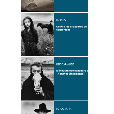
ENSAYO
Contra los creadores de
contenidos
PSICOANÁLISIS
El industrioso caballero de
Thanatos (fragmento)
FOTOGRAFÍA