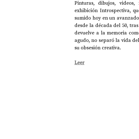
Pinturas, dibujos, videos
exhibición Introspectiva, qu
sumido hoy en un avanzado a
DOSSIER NOCHE DE LAS IDEAS
ANTR
desde la década del 50, tras 
devuelve a la memoria como 
agudo, no separó la vida del a
CIENCIA Y TECNOLOGÍA
su obsesión creativa.
Leer