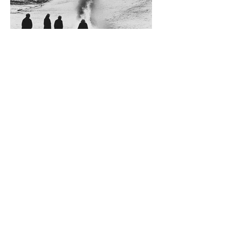
Diego Rossi
9 jun
CRÍTICA
El amante y el amado