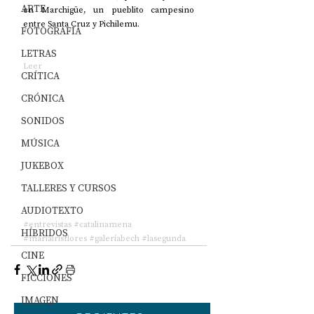
ARTE
en Marchigüe, un pueblito campesino 
entre Santa Cruz y Pichilemu.
FOTOGRAFÍA
LETRAS
Leer
CRÍTICA
CRÓNICA
SONIDOS
MÚSICA
JUKEBOX
TALLERES Y CURSOS
AUDIOTEXTO
#entrevistas
#catalinamena
HÍBRIDOS
#mariairisflores
#galeríabech
#lasegunda
CINE
FICCIONES
IMAGEN