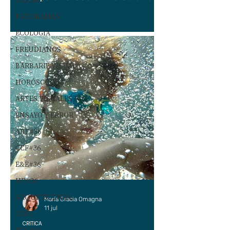
TEATRO
PANORAMAS
ECOLOGÍA
FREUDIANOS
BARBARIE VISUAL
HORÓSCOPO
ARTES VISUALES
ENSAYO Y ERROR
ART#36
CCF#36
E&E#36
UP#36
ARQUITECTURA
María Gracia Omagna
11 jul
CCF2
CRÍTICA