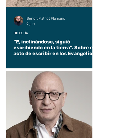
Benoit Mathot Flamand
9 jun
FILOSOFÍA
“E, inclinándose, siguió
escribiendo en la tierra”. Sobre el
acto de escribir en los Evangelios.