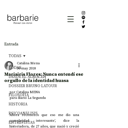
Entrada
TODAS
Catalina Mena
TODAS
30 may 2018
Mariairis Flores: Nunca entendí ese
DESDE EL ALMACÉN
orgullo de la identidad huasa
DOSSIER BRUNO LATOUR
por Catalina MENA
FILOSOFÍA
para diario La Segunda
HISTORIA
PSICOANÁLISIS
'Ahora reconozco que eso me dio una 
complejidad interesante', dice la 
ENTREVISTAS
historiadora, de 27 años, que nació y creció 