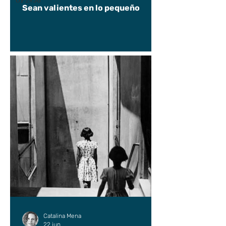
UP2#36
Sean valientes en lo pequeño
Catalina Mena
22 jun