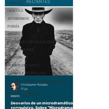
RECIENTES
BARBARIE
ORÁCULO
AFUERISMOS
POESÍA
ENSAYO
DOSSIER NOCHE DE LAS IDEAS
ANTROPOLOGÍA
OPINIÓN
50 AÑOS DEL GOLPE
CIENCIA Y TECNOLOGÍA
DOSSIER CONSEJO CONSTITUCIONAL
Christopher Rosales
2023
17 jul
FUTURO ANTERIOR
ENSAYO
PODCAST
Desvaríos de un microdramático
compulsivo. Sobre "Microdramas".