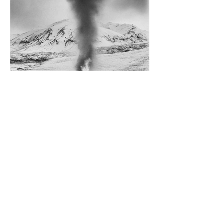
Diego Rossi
9 jun
CRÍTICA
El amante y el amado