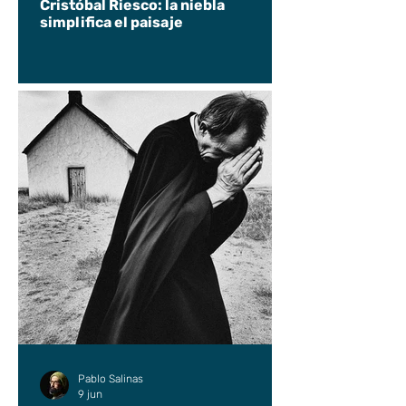
Cristóbal Riesco: la niebla
simplifica el paisaje
Pablo Salinas
9 jun