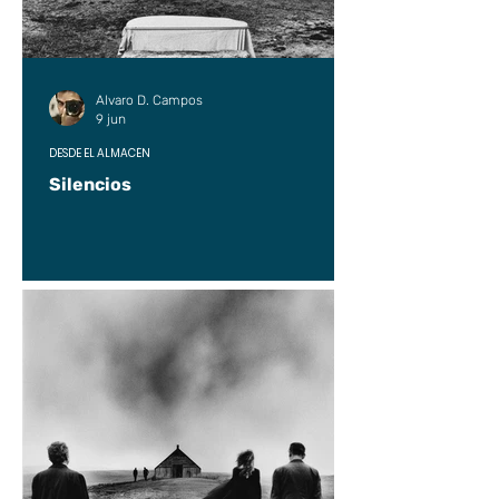
Alvaro D. Campos
9 jun
DESDE EL ALMACÉN
Silencios