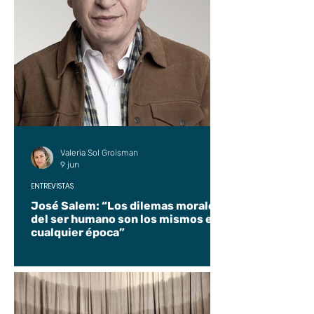
Valeria Sol Groisman
9 jun
ENTREVISTAS
José Salem: “Los dilemas morales
del ser humano son los mismos en
cualquier época”