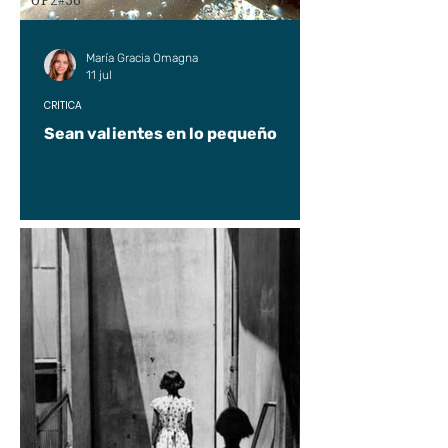
UP2#36
María Gracia Omagna
11 jul
CRÍTICA
Sean valientes en lo pequeño