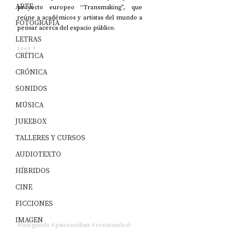
ARTE
proyecto europeo “Transmaking”, que 
reúne a académicos y artistas del mundo a 
FOTOGRAFÍA
pensar acerca del espacio público.
LETRAS
Leer +
CRÍTICA
CRÓNICA
SONIDOS
MÚSICA
JUKEBOX
TALLERES Y CURSOS
AUDIOTEXTO
HÍBRIDOS
CINE
FICCIONES
IMAGEN
#lasegunda
#psicoanálisis
#renataselecl