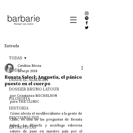
Entrada
TODAS
Catalina Mena
TODAS
21 sept 2018
Renata Salecl: Angustia, el pánico
DESDE EL ALMACÉN
puesto en el cuerpo
DOSSIER BRUNO LATOUR
por Constanza MICHELSON
FILOSOFÍA
para THE CLINIC
HISTORIA
Cómo afecta el neoliberalismo a la gente de 
PSICOANÁLISIS
Chile, es una de las preguntas de Renata 
Salecl. La filósofa y socióloga eslovena 
ENTREVISTAS
estuvo de paso en nuestro país por el 