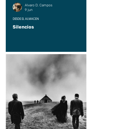
Alvaro D. Campos
9 jun
DESDE EL ALMACÉN
Silencios