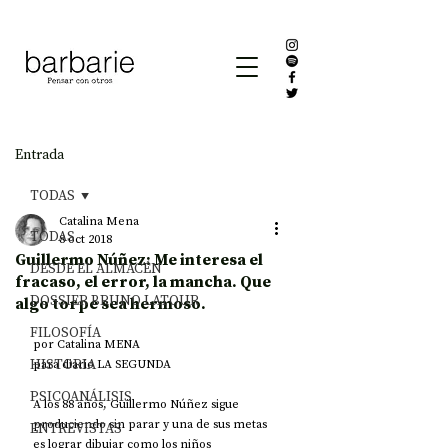
Entrada
TODAS
Catalina Mena
TODAS
8 oct 2018
Guillermo Núñez: Me interesa el
DESDE EL ALMACÉN
fracaso, el error, la mancha. Que
DOSSIER BRUNO LATOUR
algo torpe sea hermoso.
FILOSOFÍA
por Catalina MENA
HISTORIA
para diario LA SEGUNDA
PSICOANÁLISIS
A los 88 años, Guillermo Núñez sigue 
produciendo sin parar y una de sus metas 
ENTREVISTAS
es lograr dibujar como los niños 