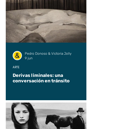
Pedro Donoso & Victoria Jolly
9 jun
ARTE
Derivas liminales: una
conversación en tránsito