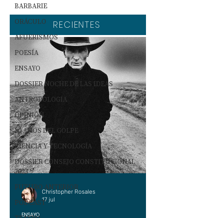
BARBARIE
ORÁCULO
RECIENTES
AFUERISMOS
POESÍA
ENSAYO
DOSSIER NOCHE DE LAS IDEAS
ANTROPOLOGÍA
OPINIÓN
50 AÑOS DEL GOLPE
CIENCIA Y TECNOLOGÍA
DOSSIER CONSEJO CONSTITUCIONAL
2023
FUTURO ANTERIOR
Christopher Rosales
17 jul
PODCAST
ENSAYO