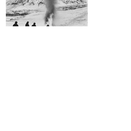
Diego Rossi
9 jun
CRÍTICA
El amante y el amado