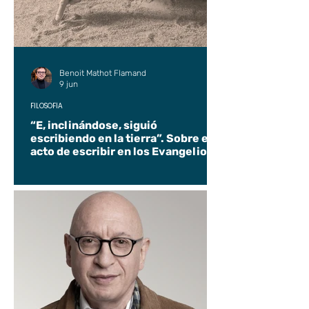
Benoit Mathot Flamand
9 jun
FILOSOFÍA
“E, inclinándose, siguió
escribiendo en la tierra”. Sobre el
acto de escribir en los Evangelios.