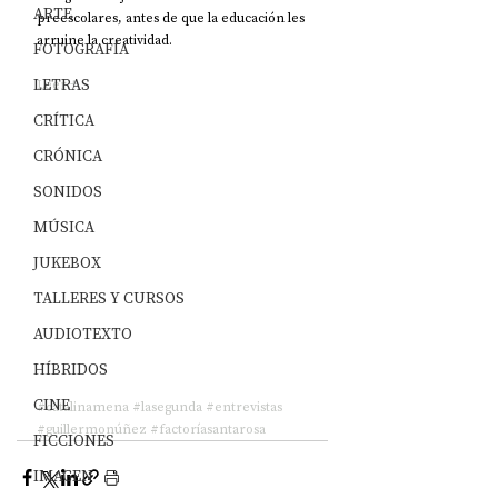
ARTE
preescolares, antes de que la educación les 
arruine la creatividad. 
FOTOGRAFÍA
LETRAS
Leer +
CRÍTICA
CRÓNICA
SONIDOS
MÚSICA
JUKEBOX
TALLERES Y CURSOS
AUDIOTEXTO
HÍBRIDOS
CINE
#catalinamena
#lasegunda
#entrevistas
#guillermonúñez
#factoríasantarosa
FICCIONES
IMAGEN