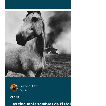
Marcelo Ortiz
9 jun
CRÍTICA
Las cincuenta sombras de Pistolas