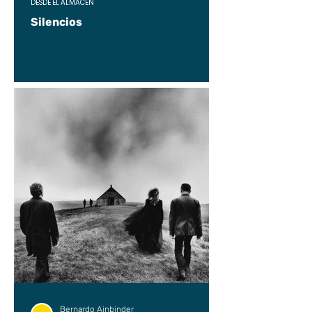
DESDE EL ALMACÉN
Silencios
Bernardo Ainbinder