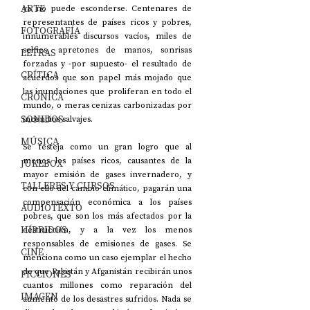
ARTE
ya no puede esconderse. Centenares de 
representantes de países ricos y pobres, 
FOTOGRAFÍA
innumerables discursos vacíos, miles de 
selfies, apretones de manos, sonrisas 
LETRAS
forzadas y -por supuesto- el resultado de 
CRÍTICA
acuerdos que son papel más mojado que 
las inundaciones que proliferan en todo el 
CRÓNICA
mundo, o meras cenizas carbonizadas por 
SONIDOS
incendios salvajes.
MÚSICA
Se festeja como un gran logro que al 
menos los países ricos, causantes de la 
JUKEBOX
mayor emisión de gases invernadero, y 
TALLERES Y CURSOS
con ello del cambio climático, pagarán una 
compensación económica a los países 
AUDIOTEXTO
pobres, que son los más afectados por la 
HÍBRIDOS
destrucción, y a la vez los menos 
responsables de emisiones de gases. Se 
CINE
menciona como un caso ejemplar el hecho 
de que Pakistán y Afganistán recibirán unos 
FICCIONES
cuantos millones como reparación del 
IMAGEN
aumento de los desastres sufridos. Nada se 