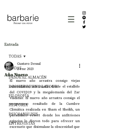
Entrada
TODAS
Gustavo Dessal
TODAS
2 ene 2023
Año Nuevo
DESDE EL ALMACÉN
El nuevo año arrastra consigo viejas 
DOSSIER BRUNO LATOUR
calamidades, acentuadas desde el estallido 
del COVID19 y la megalomanía del Zar 
FILOSOFÍA
Vladimir. El nuevo año arrastra consigo el 
vergonzoso resultado de la Cumbre 
HISTORIA
Climática realizada en Sham el Sheikh, un 
PSICOANÁLISIS
paradisíaco resort donde los anfitriones 
egipcios lo dieron todo para ofrecer un 
ENTREVISTAS
escenario que disimulase la obscenidad que 