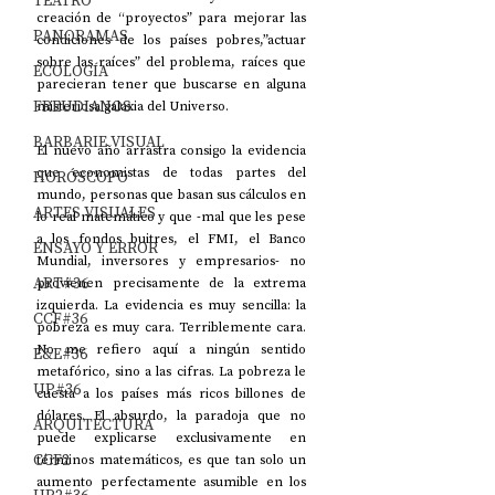
TEATRO
creación de “proyectos” para mejorar las 
PANORAMAS
condiciones de los países pobres,”actuar 
sobre las raíces” del problema, raíces que 
ECOLOGÍA
parecieran tener que buscarse en alguna 
FREUDIANOS
misteriosa galaxia del Universo.
BARBARIE VISUAL
El nuevo año arrastra consigo la evidencia 
que economistas de todas partes del 
HORÓSCOPO
mundo, personas que basan sus cálculos en 
ARTES VISUALES
lo real matemático y que -mal que les pese 
a los fondos buitres, el FMI, el Banco 
ENSAYO Y ERROR
Mundial, inversores y empresarios- no 
ART#36
provienen precisamente de la extrema 
izquierda. La evidencia es muy sencilla: la 
CCF#36
pobreza es muy cara. Terriblemente cara. 
No me refiero aquí a ningún sentido 
E&E#36
metafórico, sino a las cifras. La pobreza le 
UP#36
cuesta a los países más ricos billones de 
dólares. El absurdo, la paradoja que no 
ARQUITECTURA
puede explicarse exclusivamente en 
CCF2
términos matemáticos, es que tan solo un 
aumento perfectamente asumible en los 