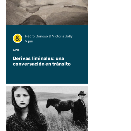
Pedro Donoso & Victoria Jolly
9 jun
ARTE
Derivas liminales: una
conversación en tránsito