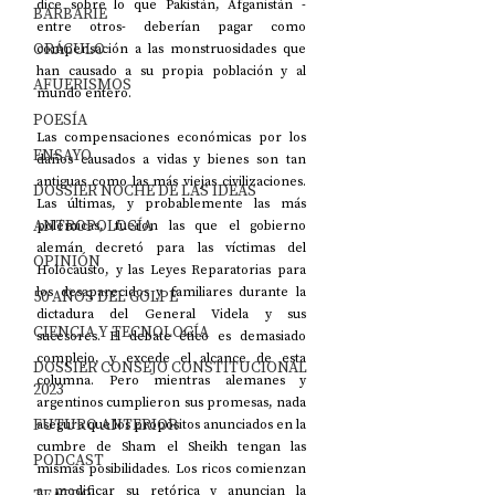
dice sobre lo que Pakistán, Afganistán -
BARBARIE
entre otros- deberían pagar como 
ORÁCULO
compensación a las monstruosidades que 
han causado a su propia población y al 
AFUERISMOS
mundo entero. 
POESÍA
Las compensaciones económicas por los 
ENSAYO
daños causados a vidas y bienes son tan 
antiguas como las más viejas civilizaciones. 
DOSSIER NOCHE DE LAS IDEAS
Las últimas, y probablemente las más 
ANTROPOLOGÍA
polémicas, fueron las que el gobierno 
alemán decretó para las víctimas del 
OPINIÓN
Holocausto, y las Leyes Reparatorias para 
los desaparecidos y familiares durante la 
50 AÑOS DEL GOLPE
dictadura del General Videla y sus 
CIENCIA Y TECNOLOGÍA
sucesores. El debate ético es demasiado 
complejo, y excede el alcance de esta 
DOSSIER CONSEJO CONSTITUCIONAL
columna. Pero mientras alemanes y 
2023
argentinos cumplieron sus promesas, nada 
FUTURO ANTERIOR
asegura que los propósitos anunciados en la 
cumbre de Sham el Sheikh tengan las 
PODCAST
mismas posibilidades. Los ricos comienzan 
a modificar su retórica y anuncian la 