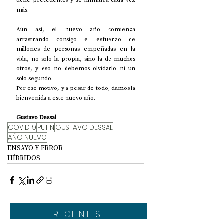
tiene precedentes y se infinitiza cada vez 
más. 
Aún así, el nuevo año comienza 
arrastrando consigo el esfuerzo de 
millones de personas empeñadas en la 
vida, no solo la propia, sino la de muchos 
otros, y eso no debemos olvidarlo ni un 
solo segundo.
Por ese motivo, y a pesar de todo, damos la 
bienvenida a este nuevo año.
Gustavo Dessal
COVID19
PUTIN
GUSTAVO DESSAL
AÑO NUEVO
ENSAYO Y ERROR
HÍBRIDOS
RECIENTES