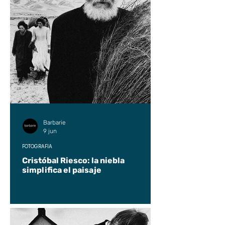
Barbarie
9 jun
FOTOGRAFÍA
Cristóbal Riesco: la niebla
simplifica el paisaje