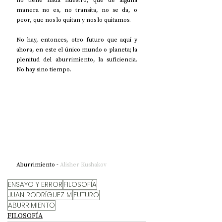
no tiene nada nuestro, que de alguna 
manera no es, no transita, no se da, o 
peor, que nos lo quitan y nos lo quitamos. 
No hay, entonces, otro futuro que aquí y 
ahora, en este el único mundo o planeta; la 
plenitud del aburrimiento, la suficiencia. 
No hay sino tiempo. 
Aburrimiento - 
Alisher Kushakov
ENSAYO Y ERROR
FILOSOFÍA
JUAN RODRÍGUEZ M.
FUTURO
ABURRIMIENTO
FILOSOFÍA