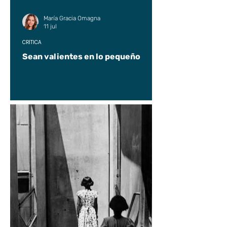
María Gracia Omagna
11 jul
CRÍTICA
Sean valientes en lo pequeño