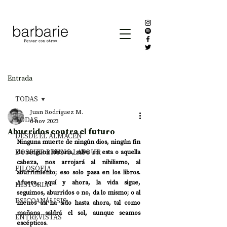
Entrada
TODAS
Juan Rodríguez M.
TODAS
6 nov 2023
Aburridos contra el futuro
DESDE EL ALMACÉN
Ninguna muerte de ningún dios, ningún fin 
DOSSIER BRUNO LATOUR
de ninguna historia, salvo en esta o aquella 
cabeza, nos arrojará al nihilismo, al 
FILOSOFÍA
aburrimiento; eso solo pasa en los libros. 
Afuera, aquí y ahora, la vida sigue, 
HISTORIA
seguimos, aburridos o no, da lo mismo; o al 
PSICOANÁLISIS
menos así ha sido hasta ahora, tal como 
mañana saldrá el sol, aunque seamos 
ENTREVISTAS
escépticos. 