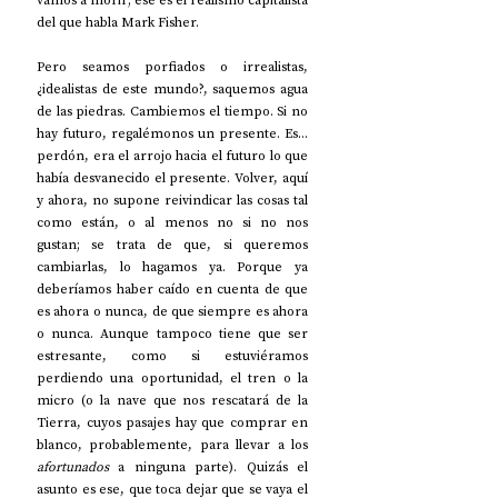
vamos a morir; ese es el realismo capitalista 
del que habla Mark Fisher.
Pero seamos porfiados o irrealistas, 
¿idealistas de este mundo?, saquemos agua 
de las piedras. Cambiemos el tiempo. Si no 
hay futuro, regalémonos un presente. Es... 
perdón, era el arrojo hacia el futuro lo que 
había desvanecido el presente. Volver, aquí 
y ahora, no supone reivindicar las cosas tal 
como están, o al menos no si no nos 
gustan; se trata de que, si queremos 
cambiarlas, lo hagamos ya. Porque ya 
deberíamos haber caído en cuenta de que 
es ahora o nunca, de que siempre es ahora 
o nunca. Aunque tampoco tiene que ser 
estresante, como si estuviéramos 
perdiendo una oportunidad, el tren o la 
micro (o la nave que nos rescatará de la 
Tierra, cuyos pasajes hay que comprar en 
blanco, probablemente, para llevar a los 
afortunados
 a ninguna parte). Quizás el 
asunto es ese, que toca dejar que se vaya el 