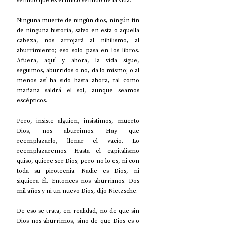
sentido que es el único sentido de la vida.    
Ninguna muerte de ningún dios, ningún fin 
de ninguna historia, salvo en esta o aquella 
cabeza, nos arrojará al nihilismo, al 
aburrimiento; eso solo pasa en los libros. 
Afuera, aquí y ahora, la vida sigue, 
seguimos, aburridos o no, da lo mismo; o al 
menos así ha sido hasta ahora, tal como 
mañana saldrá el sol, aunque seamos 
escépticos. 
Pero, insiste alguien, insistimos, muerto 
Dios, nos aburrimos. Hay que 
reemplazarlo, llenar el vacío. Lo 
reemplazaremos. Hasta el capitalismo 
quiso, quiere ser Dios; pero no lo es, ni con 
toda su pirotecnia. Nadie es Dios, ni 
siquiera Él. Entonces nos aburrimos. Dos 
mil años y ni un nuevo Dios, dijo Nietzsche. 
De eso se trata, en realidad, no de que sin 
Dios nos aburrimos, sino de que Dios es o 