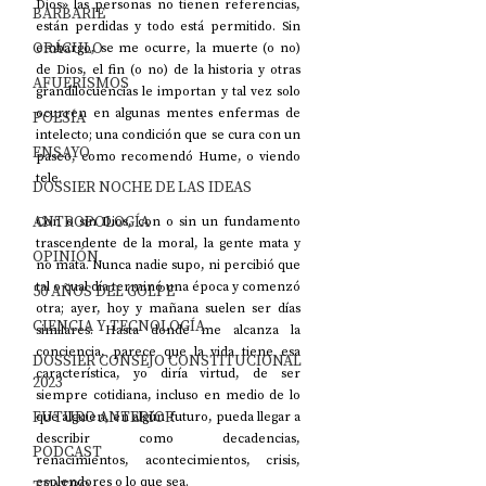
Dios» las personas no tienen referencias, 
BARBARIE
están perdidas y todo está permitido. Sin 
ORÁCULO
embargo, se me ocurre, la muerte (o no) 
de Dios, el fin (o no) de la historia y otras 
AFUERISMOS
grandilocuencias le importan y tal vez solo 
ocurren en algunas mentes enfermas de 
POESÍA
intelecto; una condición que se cura con un 
ENSAYO
paseo, como recomendó Hume, o viendo 
tele.
DOSSIER NOCHE DE LAS IDEAS
ANTROPOLOGÍA
Con o sin Dios, con o sin un fundamento 
trascendente de la moral, la gente mata y 
OPINIÓN
no mata. Nunca nadie supo, ni percibió que 
tal o cual día terminó una época y comenzó 
50 AÑOS DEL GOLPE
otra; ayer, hoy y mañana suelen ser días 
CIENCIA Y TECNOLOGÍA
similares. Hasta donde me alcanza la 
conciencia, parece que la vida tiene esa 
DOSSIER CONSEJO CONSTITUCIONAL
característica, yo diría virtud, de ser 
2023
siempre cotidiana, incluso en medio de lo 
FUTURO ANTERIOR
que alguien, en algún futuro, pueda llegar a 
describir como decadencias, 
PODCAST
renacimientos, acontecimientos, crisis, 
esplendores o lo que sea. 