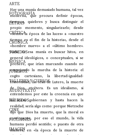
ARTE
Hay una manía demasiado humana, tal vez 
FOTOGRAFÍA
moderna, que procura definir épocas, 
tiempos, quiebres y busca distinguir el 
LETRAS
propio momento, singularizarlo; desde 
CRÍTICA
«somos la época de las luces» a «nuestro 
tiempo es el fin de la historia», desde el 
CRÓNICA
«hombre nuevo» a el «último hombre». 
SONIDOS
Parte de esa manía es buscar hitos, en 
general ideológicos, o conceptuales, si se 
MÚSICA
prefiere, que irían marcando cuando no 
empujando la marcha de la historia: el 
JUKEBOX
cogito cartesiano, la libertad-igualdad-
TALLERES Y CURSOS
fraternidad, las tesis de Lutero, la muerte 
de Dios, etcétera. Es un idealismo, si 
AUDIOTEXTO
entendemos por este la creencia en que 
HÍBRIDOS
las ideas gobiernan y hasta hacen la 
realidad; sería algo como: porque Nietzsche 
CINE
dijo que Dios ha muerto, que la moral es 
contingente, por eso el mundo, la vida 
FICCIONES
humana perdió sentido; o puesto de otra 
IMAGEN
manera, en «la época de la muerte de 