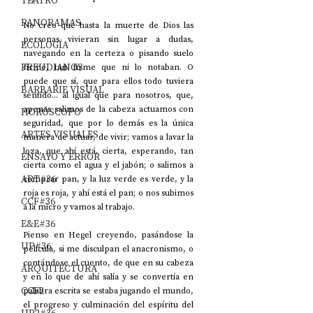
TEATRO
PANORAMAS
No creo que hasta la muerte de Dios las 
personas vivieran sin lugar a dudas, 
ECOLOGÍA
navegando en la certeza o pisando suelo 
FREUDIANOS
firme, tan firme que ni lo notaban. O 
puede que sí, que para ellos todo tuviera 
BARBARIE VISUAL
sentido... al igual que para nosotros, que, 
apenas salimos de la cabeza actuamos con 
HORÓSCOPO
seguridad, que por lo demás es la única 
ARTES VISUALES
manera de actuar, de vivir; vamos a lavar la 
loza, que ahí está, cierta, esperando, tan 
ENSAYO Y ERROR
cierta como el agua y el jabón; o salimos a 
ART#36
comprar pan, y la luz verde es verde, y la 
roja es roja, y ahí está el pan; o nos subimos 
CCF#36
a la micro y vamos al trabajo. 
E&E#36
Pienso en Hegel creyendo, pasándose la 
UP#36
película, si me disculpan el anacronismo, o 
contándose el cuento, de que en su cabeza 
ARQUITECTURA
y en lo que de ahí salía y se convertía en 
CCF2
palabra escrita se estaba jugando el mundo, 
el progreso y culminación del espíritu del 