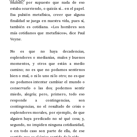
UP2#36
mundo; por supuesto que nada de eso 
estaba ocurriendo, o quizás sí... en el papel. 
Esa pulsión metafísica, creer que alguna 
finalidad se juega en nuestra vida, pues sí, 
también es cotidiana. «Los hombres son 
más cotidianos que metafísicos», dice Paul 
Veyne.
No es que no haya decadencias, 
esplendores o medianías, malos y buenos 
momentos, y otros que están a medio 
camino; no es que no podamos sentirnos 
bien o mal, o ni lo uno ni lo otro; no es que 
no podamos intentar cambiar el mundo o 
conservarlo o las dos; podemos sentir 
miedo, alegría; pero, primero, todo eso 
responde a contingencias, son 
contingencias, no el resultado de crisis o 
esplendores morales, por ejemplo, de que 
alguien haya predicado no sé qué cosa; y, 
segundo, no impiden ninguna cotidianidad, 
o en todo caso son parte de ella, de ese 