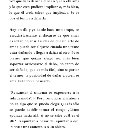
vez que ya la dañaba el ser a quien ella ama 
y lo que esto pudiera implicar o, más bien, 
lo que él creía saber que implicaba. Se va 
por el temor a dañarla.
Hoy en día y ya desde hace un tiempo, se 
escucha bastante el discurso de que amar 
es soltar, dejar ir. La idea de que un acto de 
amor pueda ser alejarse cuando uno teme 
estar dañando o llegar a dañar al otro. Pero 
pienso que quizás 
riesgo
 sea más bien 
soportar arriesgarse al daño, no tanto de 
ser dañado, que es más fácil, sino soportar 
el temor, la posibilidad de dañar a quien se 
ama.
Es terrible pensarlo.
“Renunciar al síntoma es exponerse a la 
vida desnuda”.
[6]
 Pero renunciar al síntoma 
no es algo que se pueda elegir. Quizás sólo 
se puede decidir tomar el riesgo. ¿Cómo 
apuntar hacia allá, si no se sabe cuál es el 
allá? Es apuntar a pesar de; apuntar 
a eso
. 
Puntuar una apuesta, sin un objeto.