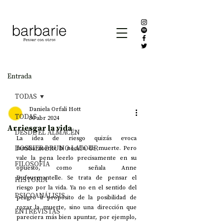
Entrada
TODAS
Daniela Orfali Hott
TODAS
30 abr 2024
Arriesgar la vida
DESDE EL ALMACÉN
La idea de riesgo quizás evoca 
DOSSIER BRUNO LATOUR
familiarmente la noción de muerte. Pero 
vale la pena leerlo precisamente en su 
FILOSOFÍA
opuesto, como señala Anne 
Dufourmantelle. Se trata de pensar el 
HISTORIA
riesgo por la vida. Ya no en el sentido del 
PSICOANÁLISIS
peligro a propósito de la posibilidad de 
rozar la muerte, sino una dirección que 
ENTREVISTAS
pareciera más bien apuntar, por ejemplo, 