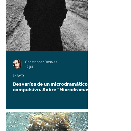
Christopher Rosales
17 jul
ENSAYO
Desvaríos de un microdramático
compulsivo. Sobre "Microdramas".