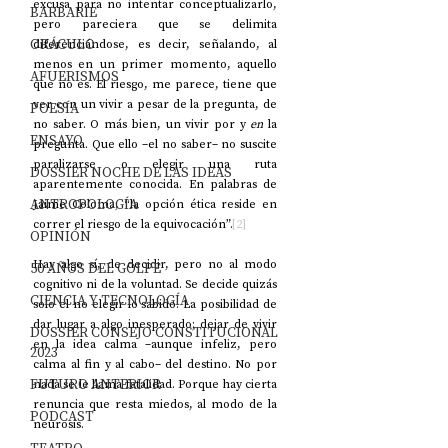
excusa para no intentar conceptualizarlo, 
BARBARIE
pero pareciera que se delimita 
ORÁCULO
diferenciándose, es decir, señalando, al 
menos en un primer momento, aquello 
AFUERISMOS
que no es. El riesgo, me parece, tiene que 
ver con un vivir a pesar de la pregunta, de 
POESÍA
no saber. O más bien, un vivir por y 
en
 la 
ENSAYO
pregunta. Que ello –el no saber– no suscite 
paralizarse o elegir una ruta 
DOSSIER NOCHE DE LAS IDEAS
aparentemente conocida. En palabras de 
ANTROPOLOGÍA
Jaime Coloma, “la opción ética reside en 
correr el riesgo de la equivocación”.
[2]
OPINIÓN
Hay algo sí, de decidir, pero no al modo 
50 AÑOS DEL GOLPE
cognitivo ni de la voluntad. Se decide quizás 
CIENCIA Y TECNOLOGÍA
solo el no elegir lo sabido. La posibilidad de 
dar lugar a algo inesperado; dejar de vivir 
DOSSIER CONSEJO CONSTITUCIONAL
en la idea calma –aunque infeliz, pero 
2023
calma al fin y al cabo– del destino. No por 
FUTURO ANTERIOR
nada se le llama fatalidad. Porque hay cierta 
renuncia que resta miedos, al modo de la 
PODCAST
neurosis.