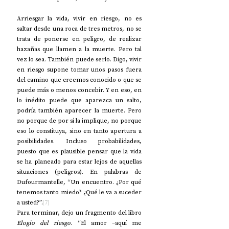
Arriesgar la vida, vivir en riesgo, no es 
saltar desde una roca de tres metros, no se 
trata de ponerse en peligro, de realizar 
hazañas que llamen a la muerte. Pero tal 
vez lo sea. También puede serlo. Digo, vivir 
en riesgo supone tomar unos pasos fuera 
del camino que creemos conocido o que se 
puede más o menos concebir. Y en eso, en 
lo inédito puede que aparezca un salto, 
podría también aparecer la muerte. Pero 
no porque de por sí la implique, no porque 
eso lo constituya, sino en tanto apertura a 
posibilidades. Incluso probabilidades, 
puesto que es plausible pensar que la vida 
se ha planeado para estar lejos de aquellas 
situaciones (peligros). En palabras de 
Dufourmantelle, “Un encuentro. ¿Por qué 
tenemos tanto miedo? ¿Qué le va a suceder 
a usted?”.
[7]
Para terminar, dejo un fragmento del libro 
Elogio del riesgo
. “El amor –aquí me 