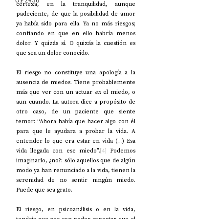
UP2#36
certeza, en la tranquilidad, aunque 
padeciente, de que la posibilidad de amor 
ya había sido para ella. Ya no más riesgos; 
confiando en que en ello habría menos 
dolor. Y quizás sí. O quizás la cuestión es 
que sea un dolor conocido.
El riesgo no constituye una apología a la 
ausencia de miedos. Tiene probablemente 
más que ver con un actuar 
en
 el miedo, o 
aun cuando. La autora dice a propósito de 
otro caso, de un paciente que siente 
temor: “Ahora había que hacer algo con él 
para que le ayudara a probar la vida. A 
entender lo que era estar en vida (…) Esa 
vida llegada con ese miedo”.
[4]
 Podemos 
imaginarlo, ¿no?: sólo aquellos que de algún 
modo ya han renunciado a la vida, tienen la 
serenidad de no sentir ningún miedo. 
Puede que sea grato.
El riesgo, en psicoanálisis o en la vida, 