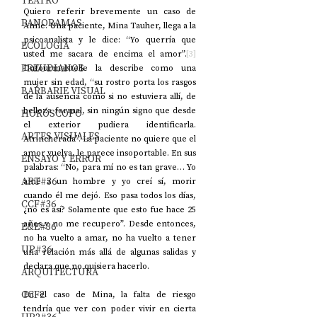
TEATRO
Quiero referir brevemente un caso de 
PANORAMAS
Anne. Una paciente, Mina Tauher, llega a la 
psicoanalista y le dice: “Yo querría que 
ECOLOGÍA
usted me sacara de encima el amor”.
[3]
FREUDIANOS
Dufourmantelle la describe como una 
mujer sin edad, “su rostro porta los rasgos 
BARBARIE VISUAL
de la ausencia como si no estuviera allí, de 
belleza formal, sin ningún signo que desde 
HORÓSCOPO
el exterior pudiera identificarla. 
ARTES VISUALES
Atrincherada”. La paciente no quiere que el 
amor vuelva, le parece insoportable. En sus 
ENSAYO Y ERROR
palabras: “No, para mí no es tan grave… Yo 
ART#36
amé a un hombre y yo creí sí, morir 
cuando él me dejó. Eso pasa todos los días, 
CCF#36
¿no es así? Solamente que esto fue hace 25 
años y no me recupero”. Desde entonces, 
E&E#36
no ha vuelto a amar, no ha vuelto a tener 
UP#36
una relación más allá de algunas salidas y 
declara que no quisiera hacerlo.
ARQUITECTURA
CCF2
En el caso de Mina, la falta de
riesgo 
tendría que ver con poder vivir en cierta 