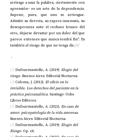
arriesgo a usar la palabra, ciertamente con 
aprensión– es un arte de la dependencia. 
Supone, pues, que uno se arriesgue. 
Admitir su derrota, su espera insensata, su 
desesperanza ante el rechazo brusco del 
otro, dejarse devastar por un dolor del que 
parece entonces que nunca tendrá fin”. Es 
también el riesgo de que no tenga 
fin.
[8]
 -
[1]
 Dufourmantelle, A. (2019). 
Elogio del 
riesgo
. Buenos Aires: Editorial Nocturna.
[2]
 Coloma, J. (2012). 
El oficio en lo 
invisible. Los derechos del paciente en la 
práctica psicoanalítica
. Santiago: Ocho 
Libros Editores.
[3]
 Dufourmantelle, A. (2021).
 En caso de 
amor: psicopatología de la vida amorosa
. 
Buenos Aires: Editorial Nocturna.
[4]
 Dufourmantelle, A. (2019). 
Elogio del 
Riesgo
. Op. cit.