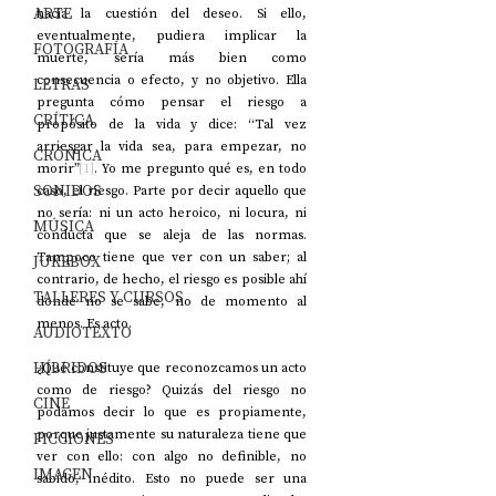
ARTE
hacia la cuestión del deseo. Si ello, 
eventualmente, pudiera implicar la 
FOTOGRAFÍA
muerte, sería más bien como 
consecuencia o efecto, y no objetivo. Ella 
LETRAS
pregunta cómo pensar el riesgo a 
CRÍTICA
propósito de la vida y dice: “Tal vez 
arriesgar la vida sea, para empezar, no 
CRÓNICA
morir”
[1]
. Yo me pregunto qué es, en todo 
SONIDOS
caso, el riesgo. Parte por decir aquello que 
no sería: ni un acto heroico, ni locura, ni 
MÚSICA
conducta que se aleja de las normas. 
Tampoco tiene que ver con un saber; al 
JUKEBOX
contrario, de hecho, el riesgo es posible ahí 
TALLERES Y CURSOS
donde no se sabe, no de momento al 
menos. Es acto.
AUDIOTEXTO
HÍBRIDOS
¿Qué constituye que reconozcamos un acto 
como de riesgo? Quizás del riesgo no 
CINE
podamos decir lo que es propiamente, 
porque justamente su naturaleza tiene que 
FICCIONES
ver con ello: con algo no definible, no 
IMAGEN
sabido, inédito. Esto no puede ser una 