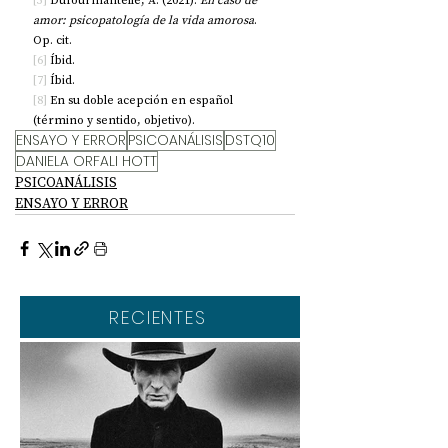
[5]
 Dufourmantelle, A. (2021).
 En caso de 
amor: psicopatología de la vida amorosa
. 
Op. cit.
[6]
 Íbid.
[7]
 Íbid. 
[8]
 En su doble acepción en español 
(término y sentido, objetivo).
ENSAYO Y ERROR
PSICOANÁLISIS
DSTQ10
DANIELA ORFALI HOTT
PSICOANÁLISIS
ENSAYO Y ERROR
RECIENTES