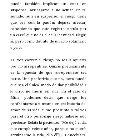
puede también implicar un estar en 
suspenso, arriesgarse a no actuar. En tal 
sentido, aun en suspenso, el riesgo tiene 
que ver con la pasión; dejarse afectar, 
concibiendo que este registro circula por 
un carril que no es el de la identidad. Elegir, 
sí, pero como distinto de un acto voluntario 
o yoico.
Tal vez correr el riesgo no sea la apuesta 
por no arrepentirse. Quizás precisamente 
es la apuesta de que arrepentirse sea 
parte. Uno preferiría que no, pero puede 
que sea el único modo de dar posibilidad a 
lo otro; no morir en vida.
En el caso de 
Mina, podemos decir que riesgo fue 
confrontarse a sí misma en esa historia del 
amor de su vida. Y me pregunto si tal vez 
para el otro personaje riesgo hubiese sido 
quedarse
. Relata la paciente: “Me dejó el día 
que cumplí veinte años, porque no quería 
arruinarme la vida, dijo él”.
[5]
 Concebía tal 