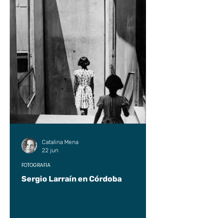
Catalina Mena
22 jun
FOTOGRAFÍA
Sergio Larraín en Córdoba