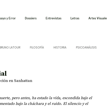
sayo y Error
Dossiers
Entrevistas
Letras
Artes Visuale
BRUNO LATOUR
FILOSOFÍA
HISTORIA
PSICOANÁLISIS
ÍA
LETRAS
CRÍTICA
CRÓNICA
SONIDOS
ial
acción en Sanhattan
 CURSOS
AUDIOTEXTO
HÍBRIDOS
CINE
FICCIONES
uerte, pero antes, ha estado la vida, escondida bajo el 
imentado bajo la cháchara y el ruido. El silencio y el 
AFUERISMOS
POESÍA
ENSAYO