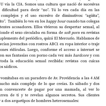
U vía la CIA. Somos una cultura que nació de sucesivas 
 dificultad para decir “no”. Tú lo ves cada día en las 
complejos y el uso excesivo de diminutivos: “agüita”, 
ito”.  También lo ves en los 
happy hour 
cuando tus colegas 
ntes acosadores. Ellos vivieron su despertar sexual, al 
donde el sexo circulaba en forma de 
soft porn 
en revistas 
plemento del periódico, quizá El Mercurio. Hablamos de 
ecían jovencitas con rostros ABC1 en ropa interior o traje 
nes ridículas. Luego, conforme el acceso a internet se 
n sus fantasías con porno cada vez más 
hardcore 
y con 
toda la educación sexual recibida: revistas con cuicas 
s sádicos. 
omitabas en un paradero de Av. Providencia a las 4 AM 
mucho más complejo de lo que creías. Es sábado y dos 
tan convencerte de pagar por una mamada, al ver lo 
ren de ti y te revelan algunos secretos. Sus clientes 
r a dos arquetipos de hombres heterosexuales: