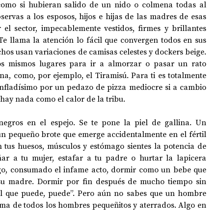
 como si hubieran salido de un nido o colmena todas al 
ervas a los esposos, hijos e hijas de las madres de esas 
l sector, impecablemente vestidos, firmes y brillantes 
 llama la atención lo fácil que convergen todos en sus 
hos usan variaciones de camisas celestes y dockers beige. 
os mismos lugares para ir a almorzar o pasar un rato 
na, como, por ejemplo, el Tiramisú. Para ti es totalmente 
nfladísimo por un pedazo de pizza mediocre si a cambio 
 hay nada como el calor de la tribu.
negros en el espejo. Se te pone la piel de gallina. Un 
un pequeño brote que emerge accidentalmente en el fértil 
n tus huesos, músculos y estómago sientes la potencia de 
 a tu mujer, estafar a tu padre o hurtar la lapicera 
ego, consumado el infame acto, dormir como un bebe que 
su madre. Dormir por fin después de mucho tiempo sin 
el que puede, puede”. Pero aún no sabes que un hombre 
ma de todos los hombres pequeñitos y aterrados. Algo en 