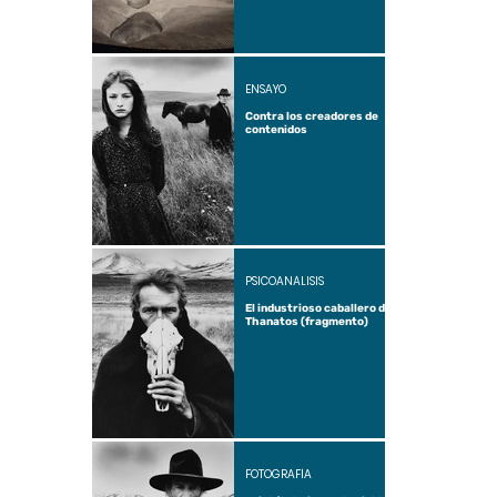
ENSAYO
Contra los creadores de
contenidos
PSICOANÁLISIS
El industrioso caballero de
Thanatos (fragmento)
FOTOGRAFÍA