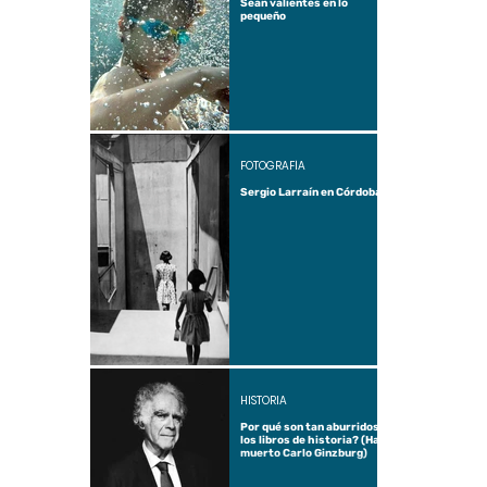
Sean valientes en lo
pequeño
FOTOGRAFÍA
Sergio Larraín en Córdoba
HISTORIA
Por qué son tan aburridos
los libros de historia? (Ha
muerto Carlo Ginzburg)