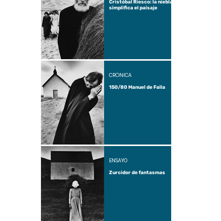
Cristóbal Riesco: la niebla
simplifica el paisaje
CRÓNICA
150/80 Manuel de Falla
ENSAYO
Zurcidor de fantasmas