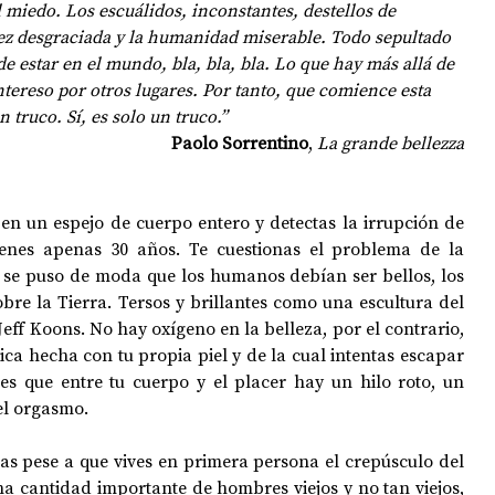
 miedo. Los escuálidos, inconstantes, destellos de 
dez desgraciada y la humanidad miserable. Todo sepultado 
de estar en el mundo, bla, bla, bla. Lo que hay más allá de 
OPOLOGÍA
OPINIÓN
50 AÑOS DEL GOLPE
ntereso por otros lugares. Por tanto, que comience esta 
 truco. Sí, es solo un truco.”
Paolo Sorrentino
, 
La grande bellezza
en un espejo de cuerpo entero y detectas la irrupción de 
enes apenas 30 años. Te cuestionas el problema de la 
se puso de moda que los humanos debían ser bellos, los 
e la Tierra. Tersos y brillantes como una escultura del 
ff Koons. No hay oxígeno en la belleza, por el contrario, 
ca hecha con tu propia piel y de la cual intentas escapar 
s que entre tu cuerpo y el placer hay un hilo roto, un 
el orgasmo. 
las pese a que vives en primera persona el crepúsculo del 
a cantidad importante de hombres viejos y no tan viejos, 