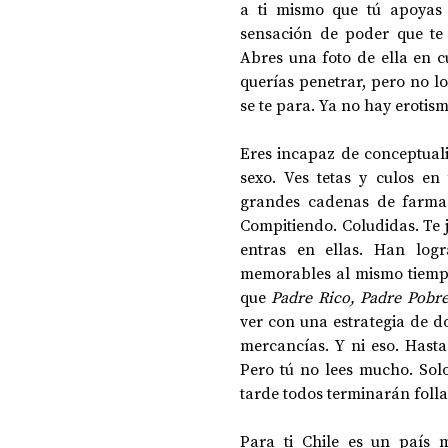
a ti mismo que tú apoyas 
sensación de poder que te 
Abres una foto de ella en c
querías penetrar, pero no l
se te para. Ya no hay erotis
Eres incapaz de conceptuali
sexo. Ves tetas y culos en
grandes cadenas de farmaci
Compitiendo. Coludidas. Te j
entras en ellas. Han logr
memorables al mismo tiempo 
que 
Padre Rico, Padre Pobr
ver con una estrategia de d
mercancías. Y ni eso. Hasta
Pero tú no lees mucho. Solo
tarde todos terminarán folla
Para ti Chile es un país m