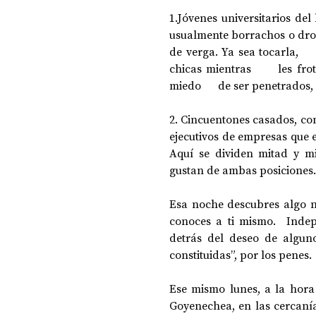
1.Jóvenes universitarios del 
usualmente borrachos o drog
de verga. Ya sea tocarla,   
chicas mientras      les fr
miedo      de ser penetrados
2. Cincuentones casados, con
ejecutivos de empresas que e
Aquí se dividen mitad y mit
gustan de ambas posiciones. 
Esa noche descubres algo n
conoces a ti mismo.  Indep
detrás del deseo de alguno
constituidas”, por los penes.
Ese mismo lunes, a la hora 
Goyenechea, en las cercaní