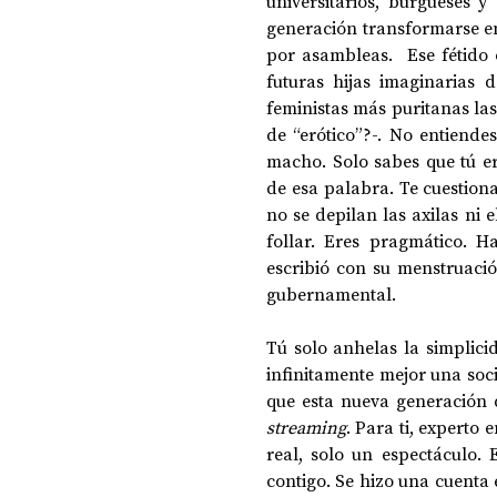
universitarios, burgueses y 
generación transformarse en
por asambleas.  Ese fétido o
futuras hijas imaginarias 
feministas más puritanas las
de “erótico”?-. No entiendes
macho. Solo sabes que tú e
de esa palabra. Te cuestiona
no se depilan las axilas ni 
follar. Eres pragmático. 
escribió con su menstruació
gubernamental. 
Tú solo anhelas la simplici
infinitamente mejor una soci
streaming
. Para ti, experto 
real, solo un espectáculo.
contigo. Se hizo una cuenta 