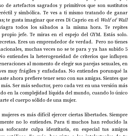
 de artefactos sagrados y primitivos que son sustitutos 
eréctil y simbólica. Te ves a ti mismo tratando de ganar 
; te gusta imaginar que eres Di Caprio en el 
Wolf of Wall 
viagra todos los sábados a la misma hora. Te repites 
propio jefe. Te miras en el espejo del GYM. Estás solo. 
decretas. Eres un emprendedor de verdad.  Pero no tienes 
nacionales, muchas veces no se te para y ya has subido 5 
No entiendes la heterogeneidad de criterios que influyen 
generaciones al momento de elegir sus parejas sexuales, en 
s ves muy frágiles y enfadadas. No entiendes porunqué la 
laste ahora prefiere tener sexo con sus amigas. Sientes que 
 más. Ser más seductor, pero cada vez en una versión más 
dido en la complejidad líquida del mundo, cuando lo único 
larte el cuerpo sólido de una mujer.
ujeres es más difícil ejercer ciertas libertades. Siempre 
lmente no lo entiendes. Para ti muchos han reducido la 
a sofocante culpa identitaria, en especial tus amigos 