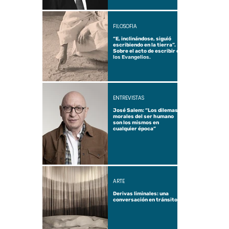
FILOSOFÍA
“E, inclinándose, siguió
escribiendo en la tierra”.
Sobre el acto de escribir en
los Evangelios.
ENTREVISTAS
José Salem: “Los dilemas
morales del ser humano
son los mismos en
cualquier época”
ARTE
Derivas liminales: una
conversación en tránsito