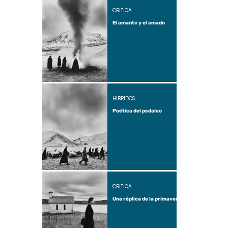
CRÍTICA
El amante y el amado
HÍBRIDOS
Poética del pedaleo
CRÍTICA
Una réplica de la primavera