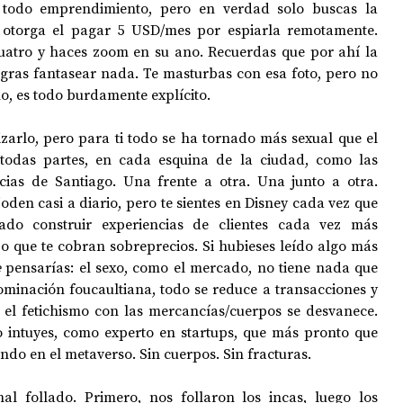
todo emprendimiento, pero en verdad solo buscas la 
otorga el pagar 5 USD/mes por espiarla remotamente.  
uatro y haces zoom en su ano. Recuerdas que por ahí la 
ogras fantasear nada. Te masturbas con esa foto, pero no 
mo, es todo burdamente explícito. 
zarlo, pero para ti todo se ha tornado más sexual que el 
 todas partes, en cada esquina de la ciudad, como las 
as de Santiago. Una frente a otra. Una junto a otra. 
oden casi a diario, pero te sientes en Disney cada vez que 
ado construir experiencias de clientes cada vez más 
que te cobran sobreprecios. Si hubieses leído algo más 
e
 pensarías: el sexo, como el mercado, no tiene nada que 
ominación foucaultiana, todo se reduce a transacciones y 
 el fetichismo con las mercancías/cuerpos se desvanece. 
 intuyes, como experto en startups, que más pronto que 
ndo en el metaverso. Sin cuerpos. Sin fracturas.
al follado. Primero, nos follaron los incas, luego los 