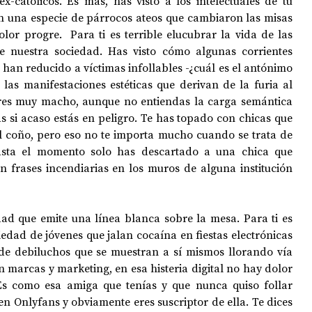
ex-católicos. Es más, has visto a los intelectuales de tu 
 una especie de párrocos ateos que cambiaron las misas 
lor progre.  Para ti es terrible elucubrar la vida de las 
de nuestra sociedad. Has visto cómo algunas corrientes 
 han reducido a víctimas infollables -¿cuál es el antónimo 
 las manifestaciones estéticas que derivan de la furia al 
res muy macho, aunque no entiendas la carga semántica 
s si acaso estás en peligro. Te has topado con chicas que 
el coño, pero eso no te importa mucho cuando se trata de 
Hasta el momento solo has descartado a una chica que 
n frases incendiarias en los muros de alguna institución 
dad que emite una línea blanca sobre la mesa. Para ti es 
edad de jóvenes que jalan cocaína en fiestas electrónicas 
que esta nueva generación de debiluchos que se muestran a sí mismos llorando vía 
en marcas y marketing, en esa histeria digital no hay dolor 
 Es como esa amiga que tenías y que nunca quiso follar 
en Onlyfans y obviamente eres suscriptor de ella. Te dices 