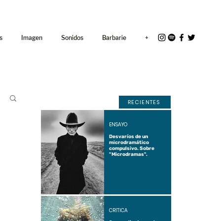
<link rel="icon"
href="/path/to/favicon.ico">
s
Imagen
Sonidos
Barbarie
+
RECIENTES
ENSAYO
Desvaríos de un
microdramático
compulsivo. Sobre
"Microdramas".
CRÍTICA