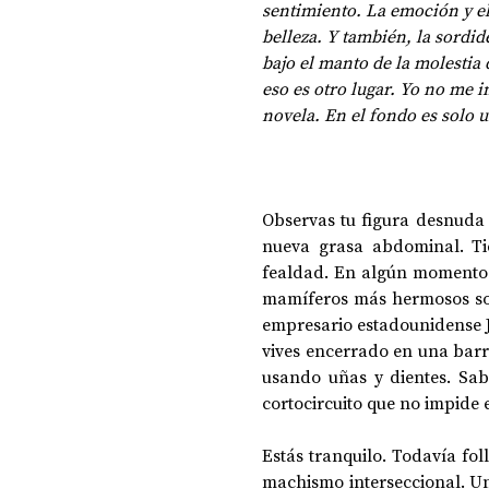
sentimiento. La emoción y el
belleza. Y también, la sordi
bajo el manto de la molestia 
DOSSIER NOCHE DE LAS IDEAS
ANTR
eso es otro lugar. Yo no me i
novela. En el fondo es solo un
CIENCIA Y TECNOLOGÍA
Observas tu figura desnuda 
nueva grasa abdominal. Ti
fealdad. En algún momento 
mamíferos más hermosos sobr
empresario estadounidense Je
vives encerrado en una barri
usando uñas y dientes. Sabe
cortocircuito que no impide 
Estás tranquilo. Todavía fol
machismo interseccional. Un