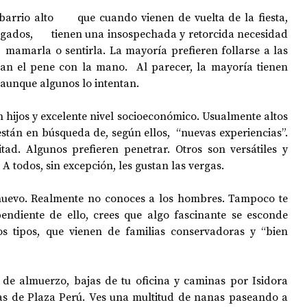
barrio alto      que cuando vienen de vuelta de la fiesta, 
ados,      tienen una insospechada y retorcida necesidad 
   mamarla o sentirla. La mayoría prefieren follarse a las 
otan el pene con la mano.  Al parecer, la mayoría tienen 
, aunque algunos lo intentan.
 hijos y excelente nivel socioeconómico. Usualmente altos 
stán en búsqueda de, según ellos,  “nuevas experiencias”. 
ad. Algunos prefieren penetrar. Otros son versátiles y 
A todos, sin excepción, les gustan las vergas.
uevo. Realmente no conoces a los hombres. Tampoco te 
endiente de ello, crees que algo fascinante se esconde 
s tipos, que vienen de familias conservadoras y “bien 
de almuerzo, bajas de tu oficina y caminas por Isidora 
as de Plaza Perú. Ves una multitud de nanas paseando a 