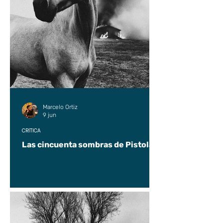
Marcelo Ortiz
9 jun
CRÍTICA
Las cincuenta sombras de Pistolas