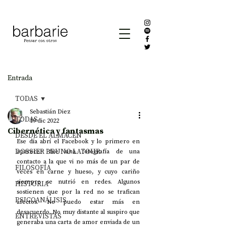
Entrada
TODAS
Sebastián Diez
TODAS
19 dic 2022
Cibernética y fantasmas
DESDE EL ALMACÉN
Ese día abrí el Facebook y lo primero en 
DOSSIER BRUNO LATOUR
aparecer fue una fotografía de una 
contacto a la que vi no más de un par de 
FILOSOFÍA
veces en carne y hueso, y cuyo cariño 
siempre se nutrió en redes. Algunos 
HISTORIA
sostienen que por la red no se trafican 
PSICOANÁLISIS
afectos. No puedo estar más en 
desacuerdo. No muy distante al suspiro que 
ENTREVISTAS
generaba una carta de amor enviada de un 