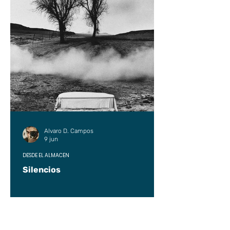
Alvaro D. Campos
9 jun
DESDE EL ALMACÉN
Silencios