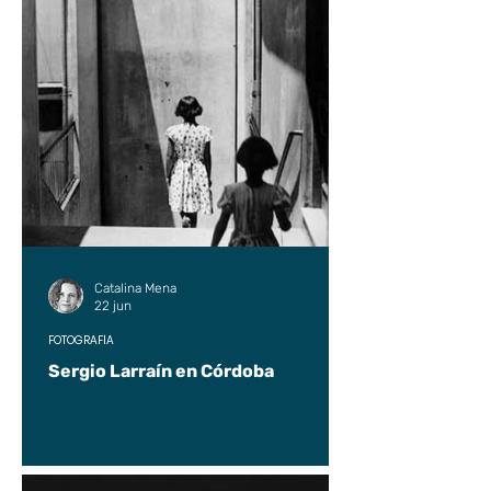
Catalina Mena
22 jun
FOTOGRAFÍA
Sergio Larraín en Córdoba