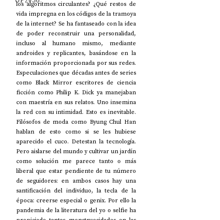
UP2#36
los algoritmos circulantes? ¿Qué restos de 
vida impregna en los códigos de la tramoya 
de la internet? Se ha fantaseado con la idea 
de poder reconstruir una personalidad, 
incluso al humano mismo, mediante 
androides y replicantes, basándose en la 
información proporcionada por sus redes. 
Especulaciones que décadas antes de series 
como Black Mirror escritores de ciencia 
ficción como Philip K. Dick ya manejaban 
con maestría en sus relatos. Uno insemina 
la red con su intimidad. Esto es inevitable. 
Filósofos de moda como Byung Chul Han 
hablan de esto como si se les hubiese 
aparecido el cuco. Detestan la tecnología. 
Pero aislarse del mundo y cultivar un jardín 
como solución me parece tanto o más 
liberal que estar pendiente de tu número 
de seguidores: en ambos casos hay una 
santificación del individuo, la tecla de la 
época: creerse especial o genix. Por ello la 
pandemia de la literatura del yo o selfie ha 