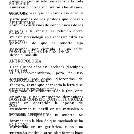
amiga en común solemos recordarla cada 
BARBARIE
aniversario con cariño (murió a los 20 años, 
ORÁCULO
poco falta para que doblemos esa edad) y 
participamos de los posteos que operan 
AFUERISMOS
como los cuadernos de condolencias de los 
velorios a la antigua. La relación entre 
POESÍA
muerte y tecnología es a veces siniestra. La 
ENSAYO
posibilidad de que el muerto siga 
posteando, por ejemplo. O una selfie 
DOSSIER NOCHE DE LAS IDEAS
desde el más allá. 
ANTROPOLOGÍA
Hace algunos años en Facebook (disculpen 
OPINIÓN
el facebookcentrismo, pero no uso 
Instagram por serias diferencias de 
50 AÑOS DEL GOLPE
formato, siento que desprecia la letra y se 
CIENCIA Y TECNOLOGÍA
juega todo en la cobertura de la foto, ente 
engañoso y por momentos demoníaco) 
DOSSIER CONSEJO CONSTITUCIONAL
entró en operación la opción de 
2023
transformar tu perfil en un mausoleo o 
FUTURO ANTERIOR
memorial después de tu muerte. Se 
bromea con la idea de que Facebook se ha 
PODCAST
convertido en un geriátrico. Hubo una 
migración masiva a otras plataformas hace 