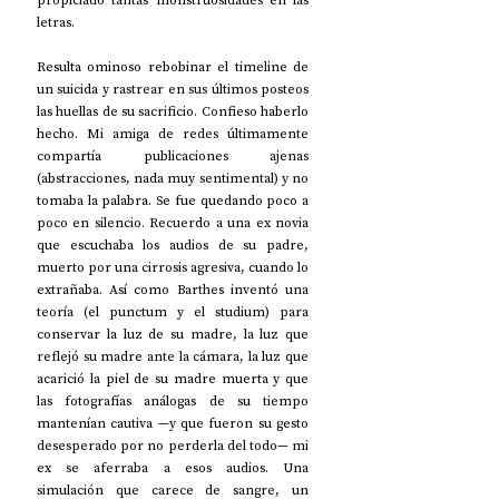
propiciado tantas monstruosidades en las 
letras.
Resulta ominoso rebobinar el timeline de 
un suicida y rastrear en sus últimos posteos 
las huellas de su sacrificio. Confieso haberlo 
hecho. Mi amiga de redes últimamente 
compartía publicaciones ajenas 
(abstracciones, nada muy sentimental) y no 
tomaba la palabra. Se fue quedando poco a 
poco en silencio. Recuerdo a una ex novia 
que escuchaba los audios de su padre, 
muerto por una cirrosis agresiva, cuando lo 
extrañaba. Así como Barthes inventó una 
teoría (el punctum y el studium) para 
conservar la luz de su madre, la luz que 
reflejó su madre ante la cámara, la luz que 
acarició la piel de su madre muerta y que 
las fotografías análogas de su tiempo 
mantenían cautiva —y que fueron su gesto 
desesperado por no perderla del todo— mi 
ex se aferraba a esos audios. Una 
simulación que carece de sangre, un 