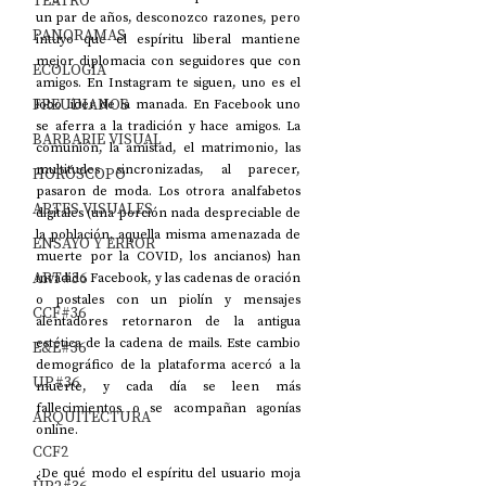
TEATRO
un par de años, desconozco razones, pero 
PANORAMAS
intuyo que el espíritu liberal mantiene 
mejor diplomacia con seguidores que con 
ECOLOGÍA
amigos. En Instagram te siguen, uno es el 
FREUDIANOS
lobo líder de la manada. En Facebook uno 
se aferra a la tradición y hace amigos. La 
BARBARIE VISUAL
comunión, la amistad, el matrimonio, las 
multitudes sincronizadas, al parecer, 
HORÓSCOPO
pasaron de moda. Los otrora analfabetos 
ARTES VISUALES
digitales (una porción nada despreciable de 
la población, aquella misma amenazada de 
ENSAYO Y ERROR
muerte por la COVID, los ancianos) han 
ART#36
invadido Facebook, y las cadenas de oración 
o postales con un piolín y mensajes 
CCF#36
alentadores retornaron de la antigua 
estética de la cadena de mails. Este cambio 
E&E#36
demográfico de la plataforma acercó a la 
UP#36
muerte, y cada día se leen más 
fallecimientos o se acompañan agonías 
ARQUITECTURA
online.
CCF2
¿De qué modo el espíritu del usuario moja 