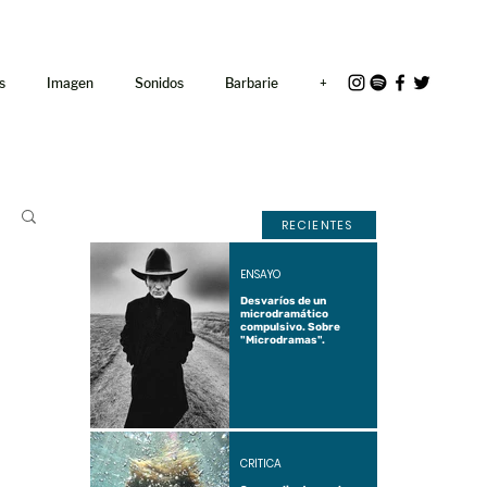
<link rel="icon"
href="/path/to/favicon.ico">
s
Imagen
Sonidos
Barbarie
+
RECIENTES
ENSAYO
Desvaríos de un
microdramático
compulsivo. Sobre
"Microdramas".
CRÍTICA