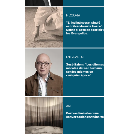
FILOSOFÍA
“E, inclinándose, siguió
escribiendo en la tierra”.
Sobre el acto de escribir en
los Evangelios.
ENTREVISTAS
José Salem: “Los dilemas
morales del ser humano
son los mismos en
cualquier época”
ARTE
Derivas liminales: una
conversación en tránsito