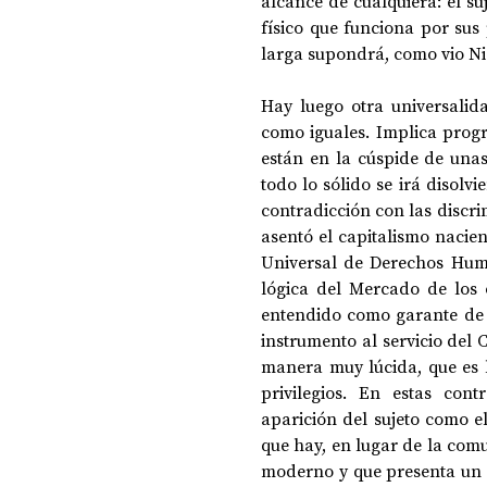
alcance de cualquiera: el su
físico que funciona por sus 
larga supondrá, como vio Nie
Hay luego otra universalid
como iguales. Implica progr
están en la cúspide de unas
todo lo sólido se irá disolv
contradicción con las discrim
asentó el capitalismo nacien
Universal de Derechos Huma
lógica del Mercado de los o
entendido como garante de 
instrumento al servicio del 
manera muy lúcida, que es l
privilegios. En estas con
aparición del sujeto como el
que hay, en lugar de la comu
moderno y que presenta un co