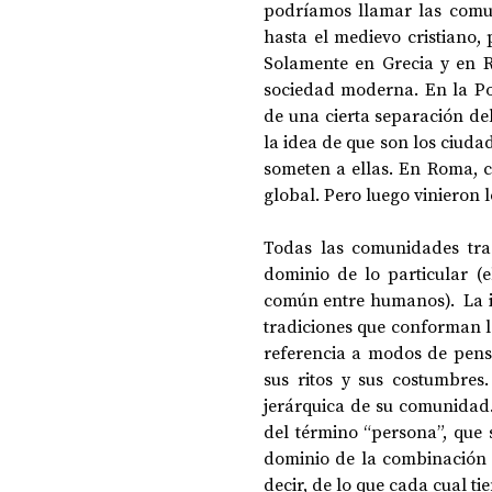
podríamos llamar las comun
hasta el medievo cristiano, 
Solamente en Grecia y en R
DOSSIER NOCHE DE LAS IDEAS
ANTR
sociedad moderna. En la Pol
de una cierta separación del
la idea de que son los ciudad
CIENCIA Y TECNOLOGÍA
someten a ellas. En Roma, c
global. Pero luego vinieron l
Todas las comunidades trad
dominio de lo particular (el
común entre humanos).  La i
tradiciones que conforman l
referencia a modos de pensar
sus ritos y sus costumbres
jerárquica de su comunidad. 
del término “persona”, que 
dominio de la combinación de
decir, de lo que cada cual t