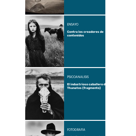
ENSAYO
Contra los creadores de
contenidos
PSICOANÁLISIS
El industrioso caballero de
Thanatos (fragmento)
FOTOGRAFÍA