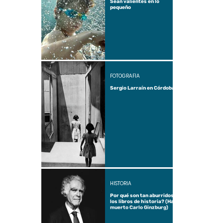
Sean valientes en lo
pequeño
FOTOGRAFÍA
Sergio Larraín en Córdoba
HISTORIA
Por qué son tan aburridos
los libros de historia? (Ha
muerto Carlo Ginzburg)