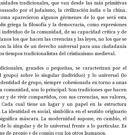
idades tradicionales, que van desde las más primitivas 
pasando por el judaísmo, la civilización india o la china. 
oma aparecieron algunos gérmenes de lo que será esta 
OPOLOGÍA
OPINIÓN
50 AÑOS DEL GOLPE
is griega la filosofía y la democracia, como expresiones 
 individuo de la comunidad, de su capacidad crítica y de 
anos los que hacen las creencias y las leyes, no los que se 
on la idea de un derecho universal para una ciudadanía 
os tiempos tradicionalistas del cristianismo medieval.
icionales, grandes o pequeñas, se caracterizan por el 
 grupo) sobre lo singular (individuo) y lo universal (lo 
dentidad de grupo, siempre cohesionada en torno a unas 
a comunidad, son lo principal. Son tradiciones que hacen 
 y de vivir compartidos, con sus creencias, sus valores, 
. Cada cual tiene un lugar y un papel en la estructura 
La identidad es social, simbólica en el sentido originario 
significa máscara. La modernidad supone, en cambio, el 
 lo singular y de lo universal frente a lo particular. Es 
iene de propio y de común con los otros humanos.