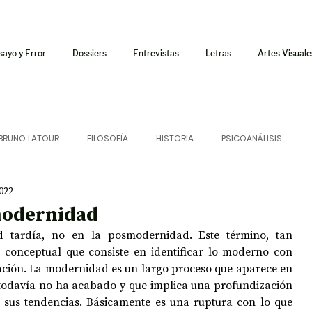
sayo y Error
Dossiers
Entrevistas
Letras
Artes Visuale
BRUNO LATOUR
FILOSOFÍA
HISTORIA
PSICOANÁLISIS
022
ÍA
LETRAS
CRÍTICA
CRÓNICA
SONIDOS
modernidad
 tardía, no en la posmodernidad. Este término, tan 
 CURSOS
AUDIOTEXTO
HÍBRIDOS
CINE
FICCIONES
r conceptual que consiste en identificar lo moderno con 
ación. La modernidad es un largo proceso que aparece en 
 todavía no ha acabado y que implica una profundización 
 sus tendencias. Básicamente es una ruptura con lo que 
AFUERISMOS
POESÍA
ENSAYO