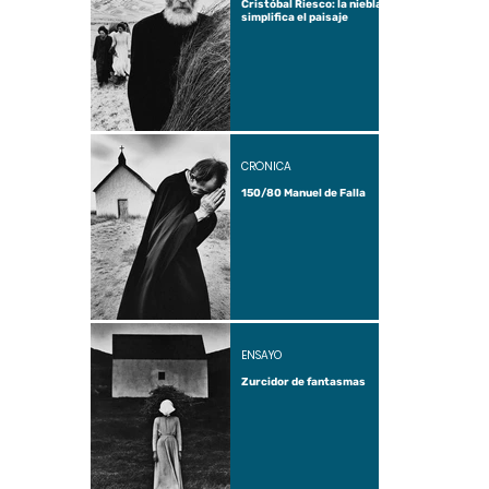
Cristóbal Riesco: la niebla
simplifica el paisaje
CRÓNICA
150/80 Manuel de Falla
ENSAYO
Zurcidor de fantasmas