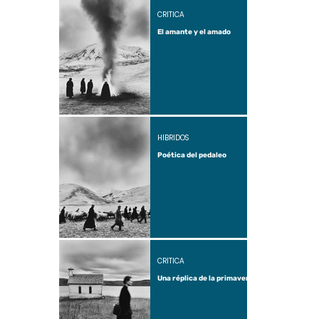
CRÍTICA
El amante y el amado
HÍBRIDOS
Poética del pedaleo
CRÍTICA
Una réplica de la primavera