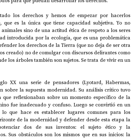
todos para que puedan desarrollar los derechos.
ado los derechos y hemos de empezar por hacerlos 
, que es la única que tiene capacidad subjetiva. Yo no 
animales sino de una actitud ética de respeto a los seres 
dad introducida por la ecología, que es una problemática 
efender los derechos de la Tierra (que no deja de ser otra 
mos creado) no de comulgar con discursos delirantes como 
 los árboles también son sujetos. Se trata de vivir en un 
iglo XX una serie de pensadores (Lyotard, Habermas, 
n sobre la supuesta modernidad. Su análisis crítico tuvo 
 que reflexionaban sobre un momento específico de la 
ino fue inadecuado y confuso. Luego se convirtió en un 
lo que hace es establecer lugares comunes para los 
orizonte de la modernidad y defender desde esta etapa la 
tenciar dos de sus inventos: el sujeto ético y la 
os. Sus obstáculos son los mismos que en sus inicios: la 