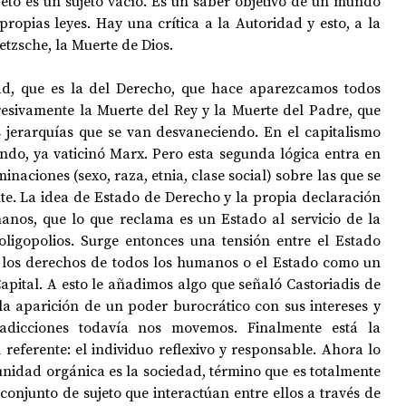
jeto es un sujeto vacío. Es un saber objetivo de un mundo 
propias leyes. Hay una crítica a la Autoridad y esto, a la 
tzsche, la Muerte de Dios. 
ad, que es la del Derecho, que hace aparezcamos todos 
esivamente la Muerte del Rey y la Muerte del Padre, que 
 jerarquías que se van desvaneciendo. En el capitalismo 
iendo, ya vaticinó Marx. Pero esta segunda lógica entra en 
inaciones (sexo, raza, etnia, clase social) sobre las que se 
te. La idea de Estado de Derecho y la propia declaración 
nos, que lo que reclama es un Estado al servicio de la 
ligopolios. Surge entonces una tensión entre el Estado 
los derechos de todos los humanos o el Estado como un 
Capital. A esto le añadimos algo que señaló Castoriadis de 
a aparición de un poder burocrático con sus intereses y 
tradicciones todavía nos movemos. Finalmente está la 
 referente: el individuo reflexivo y responsable. Ahora lo 
nidad orgánica es la sociedad, término que es totalmente 
njunto de sujeto que interactúan entre ellos a través de 