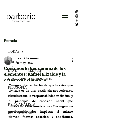
Entrada
TODAS
Pablo Chiuminatto
TODAS
28 may 2025
Creíamos haber dominado los
DESDE EL ALMACÉN
elementos: Rafael Elizalde y la
DOSSIER BRUNO LATOUR
catástrofe climática
Comprender el hecho de que la crisis que 
FILOSOFÍA
vivimos es de una escala sin precedentes, 
HISTORIA
devela cómo la responsabilidad individual y 
el principio de cohesión social que 
PSICOANÁLISIS
conocemos son insuficientes. Las urgencias 
medioambientales implican al mismo 
ENTREVISTAS
tiempo formas coacción y obediencia, 