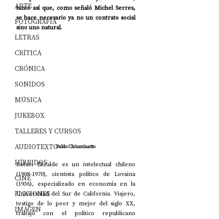
ARTE
tanto así que, como señaló Michel Serres, 
se hace necesario ya no un contrato social 
FOTOGRAFÍA
sino uno natural.
LETRAS
CRÍTICA
CRÓNICA
SONIDOS
MÚSICA
JUKEBOX
TALLERES Y CURSOS
AUDIOTEXTO
Pablo Chiuminatto
HÍBRIDOS
Rafael Elizalde es un intelectual chileno 
(1908-1970), cientista político de Lovaina 
CINE
(1936), especializado en economía en la 
FICCIONES
Universidad del Sur de California. Viajero, 
testigo de lo peor y mejor del siglo XX, 
IMAGEN
trabajó con el político republicano 