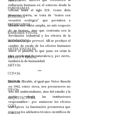
TEATRO
influencia humana en el entorno desde la 
PANORAMAS
colonia hasta el siglo XIX. Como diría 
Mauricio Ostria, se trata de “textos con 
ECOLOGÍA
vocación ecológica” que permiten a 
FREUDIANOS
Elizalde una visión amplia, no solo respecto 
de su tiempo, sino que contrasta con la 
BARBARIE VISUAL
Revolución Industrial y los efectos de la 
HORÓSCOPO
aceleración que provocó. Allí se produce el 
cambio de escala de los efectos humanos 
ARTES VISUALES
sobre el planeta, lo que puso en crisis la 
idea occidental de naturaleza y, por cierto, 
ENSAYO Y ERROR
también la de humanidad.
ART#36
***
CCF#36
E&E#36
Sin duda Elizalde, al igual que Víctor Bianchi 
en 1942, entre otros, son precursores no 
UP#36
solo del ambientalismo, sino del estudio y la 
acción —desde las instituciones 
ARQUITECTURA
responsables— por aminorar los efectos 
CCF2
antrópicos. La fascinación prometeica que 
trajeron los adelantos técnico-científicos de 