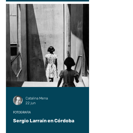
Catalina Mena
22 jun
FOTOGRAFÍA
Sergio Larraín en Córdoba