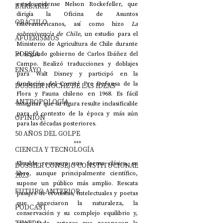
estadounidense Nelson Rockefeller, que 
BARBARIE
dirigía la Oficina de Asuntos 
ORÁCULO
Interamericanos, así como hizo 
La 
sobrevivencia de Chile
, un estudio para el 
AFUERISMOS
Ministerio de Agricultura de Chile durante 
POESÍA
el segundo gobierno de Carlos Ibáñez del 
Campo. Realizó traducciones y doblajes 
ENSAYO
para Walt Disney y participó en la 
fundación del Comité Pro Defensa de la 
DOSSIER NOCHE DE LAS IDEAS
Flora y Fauna chileno en 1968. Es fácil 
ANTROPOLOGÍA
imaginar que su figura resulte inclasificable 
para el contexto de la época y más aún 
OPINIÓN
para las décadas posteriores.
50 AÑOS DEL GOLPE
***
CIENCIA Y TECNOLOGÍA
Elizalde recupera una forma clásica, su 
DOSSIER CONSEJO CONSTITUCIONAL
libro, aunque principalmente científico, 
2023
supone un público más amplio. Rescata 
FUTURO ANTERIOR
pasajes de cronistas, intelectuales y poetas 
que apreciaron la naturaleza, la 
PODCAST
conservación y su complejo equilibrio y, 
sobre todo, autores que reconocen la 