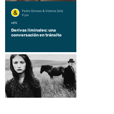
Pedro Donoso & Victoria Jolly
9 jun
ARTE
Derivas liminales: una
conversación en tránsito