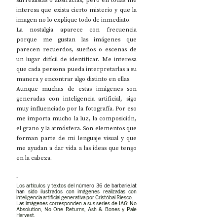
surrealistas o abstractas, pero en todas me 
interesa que exista cierto misterio y que la 
imagen no lo explique todo de inmediato.
La nostalgia aparece con frecuencia 
porque me gustan las imágenes que 
parecen recuerdos, sueños o escenas de 
un lugar difícil de identificar. Me interesa 
que cada persona pueda interpretarlas a su 
manera y encontrar algo distinto en ellas.
Aunque muchas de estas imágenes son 
generadas con inteligencia artificial, sigo 
muy influenciado por la fotografía. Por eso 
me importa mucho la luz, la composición, 
el grano y la atmósfera. Son elementos que 
forman parte de mi lenguaje visual y que 
me ayudan a dar vida a las ideas que tengo 
en la cabeza.
-
Los artículos y textos del nú
mero 36 de 
barbarie.lat
han s
ido ilustrados con imágenes realizadas con 
inteligencia artificial generativa por Cristóbal Riesco. 
Las imágenes corresponden a sus series de IAG: No 
Absolution, No One Returns, Ash & Bones y Pale 
Harvest.