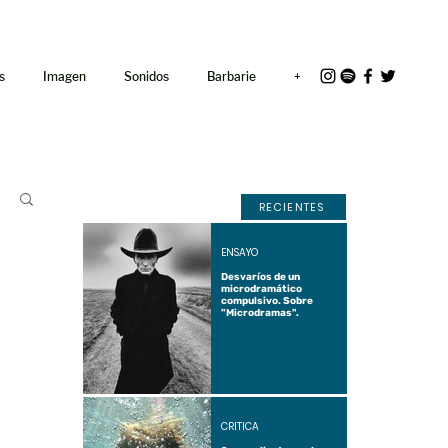
<link rel="icon"
href="/path/to/favicon.ico">
s
Imagen
Sonidos
Barbarie
+
RECIENTES
ENSAYO
Desvaríos de un
microdramático
compulsivo. Sobre
"Microdramas".
CRÍTICA