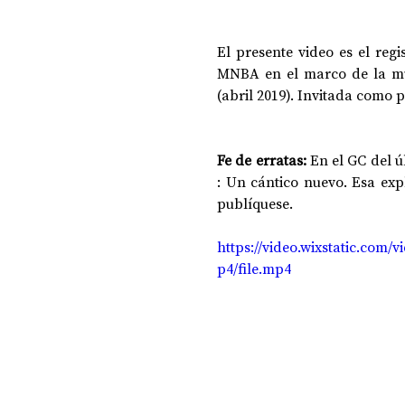
El presente video es el regi
DOSSIER NOCHE DE LAS IDEAS
ANTR
MNBA en el marco de la mu
(abril 2019). Invitada como p
CIENCIA Y TECNOLOGÍA
Fe de erratas:
 En el GC del ú
: Un cántico nuevo. Esa exp
publíquese.
https://video.wixstatic.com
p4/file.mp4