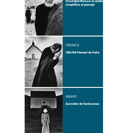
Cristóbal Riesco: la niebla
simplifica el paisaje
CRÓNICA
150/80 Manuel de Falla
ENSAYO
Zurcidor de fantasmas