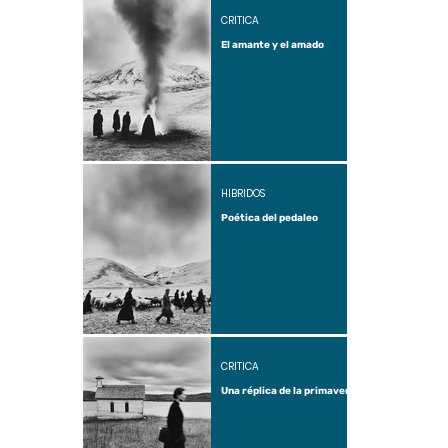
CRÍTICA
El amante y el amado
HÍBRIDOS
Poética del pedaleo
CRÍTICA
Una réplica de la primavera