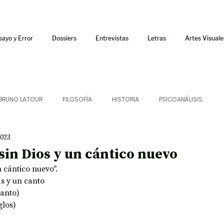
sayo y Error
Dossiers
Entrevistas
Letras
Artes Visuale
BRUNO LATOUR
FILOSOFÍA
HISTORIA
PSICOANÁLISIS
2023
ÍA
LETRAS
CRÍTICA
CRÓNICA
SONIDOS
in Dios y un cántico nuevo
 cántico nuevo". 
 CURSOS
AUDIOTEXTO
HÍBRIDOS
CINE
FICCIONES
s y un canto
canto)
glos) 
AFUERISMOS
POESÍA
ENSAYO