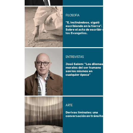
FILOSOFÍA
“E, inclinándose, siguió
escribiendo en la tierra”.
Sobre el acto de escribir en
los Evangelios.
ENTREVISTAS
José Salem: “Los dilemas
morales del ser humano
son los mismos en
cualquier época”
ARTE
Derivas liminales: una
conversación en tránsito