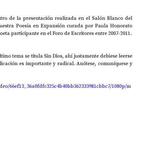
stro de la presentación realizada en el Salón Blanco del 
OPOLOGÍA
OPINIÓN
50 AÑOS DEL GOLPE
estra Poesía en Expansión curada por Paula Honorato 
oeta participante en el Foro de Escritores entre 2007-2011.
ltimo tema se titula Sin Dios, ahí justamente debiese leerse 
licación es importante y radical. Anótese, comuníquese y 
/video/66ef13_36a0fdfc325c4b40bb362333981cbbc7/1080p/m