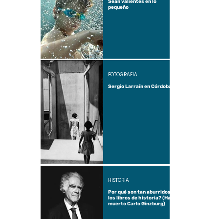
Sean valientes en lo
pequeño
FOTOGRAFÍA
Sergio Larraín en Córdoba
HISTORIA
Por qué son tan aburridos
los libros de historia? (Ha
muerto Carlo Ginzburg)