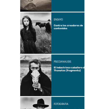
ENSAYO
Contra los creadores de
contenidos
PSICOANÁLISIS
El industrioso caballero de
Thanatos (fragmento)
FOTOGRAFÍA