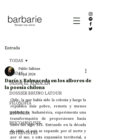
Entrada
TODAS
Pablo Salinas
TODAS
17 jul 2024
Darío y Balmaceda en los albores de
DESDE EL ALMACÉN
la poesía chilena
DOSSIER BRUNO LATOUR
Chile, la que había sido la colonia y luego la 
FILOSOFÍA
república más pobre, remota y menos 
HISTORIA
poblada de Sudamérica, experimenta una 
transformación de proporciones hacia 
PSICOANÁLISIS
fines del siglo XIX. Entrando en la década 
de 1880, el país se expande por el norte y 
ENTREVISTAS
por el sur, y esta expansión territorial, a 