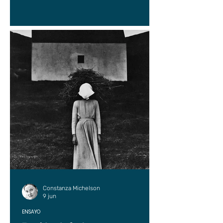
Constanza Michelson
9 jun
ENSAYO