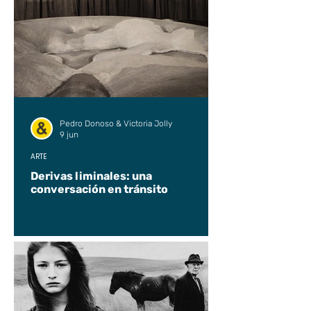
Pedro Donoso & Victoria Jolly
9 jun
ARTE
Derivas liminales: una
conversación en tránsito