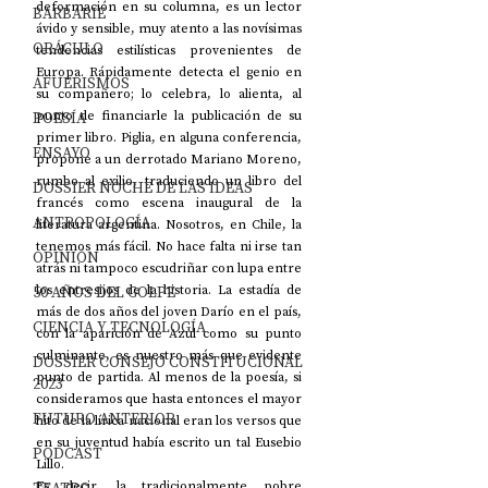
deformación en su columna, es un lector 
BARBARIE
ávido y sensible, muy atento a las novísimas 
ORÁCULO
tendencias estilísticas provenientes de 
Europa. Rápidamente detecta el genio en 
AFUERISMOS
su compañero; lo celebra, lo alienta, al 
POESÍA
punto de financiarle la publicación de su 
primer libro. Piglia, en alguna conferencia, 
ENSAYO
propone a un derrotado Mariano Moreno, 
rumbo al exilio, traduciendo un libro del 
DOSSIER NOCHE DE LAS IDEAS
francés como escena inaugural de la 
ANTROPOLOGÍA
literatura argentina. Nosotros, en Chile, la 
tenemos más fácil. No hace falta ni irse tan 
OPINIÓN
atrás ni tampoco escudriñar con lupa entre 
50 AÑOS DEL GOLPE
los entresijos de la historia. La estadía de 
más de dos años del joven Darío en el país, 
CIENCIA Y TECNOLOGÍA
con la aparición de Azul como su punto 
culminante, es nuestro más que evidente 
DOSSIER CONSEJO CONSTITUCIONAL
punto de partida. Al menos de la poesía, si 
2023
consideramos que hasta entonces el mayor 
FUTURO ANTERIOR
hito de la lírica nacional eran los versos que 
en su juventud había escrito un tal Eusebio 
PODCAST
Lillo.
Es decir, la tradicionalmente pobre 