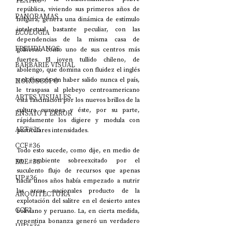
TEATRO
república, viviendo sus primeros años de 
PANORAMAS
holgura, genera una dinámica de estímulo 
intelectual bastante peculiar, con las 
ECOLOGÍA
dependencias de la misma casa de 
FREUDIANOS
gobierno como uno de sus centros más 
fuertes. El joven tullido chileno, de 
BARBARIE VISUAL
abolengo, que domina con fluidez el inglés 
HORÓSCOPO
y el francés sin haber salido nunca el país, 
le traspasa al plebeyo centroamericano 
ARTES VISUALES
esta fascinación por los nuevos brillos de la 
cultura europea y éste, por su parte, 
ENSAYO Y ERROR
rápidamente los digiere y modula con 
ART#36
particulares intensidades.
CCF#36
Todo esto sucede, como dije, en medio de 
E&E#36
un ambiente sobreexcitado por el 
suculento flujo de recursos que apenas 
UP#36
hacía unos años había empezado a nutrir 
las arcas nacionales producto de la 
ARQUITECTURA
explotación del salitre en el desierto antes 
CCF2
boliviano y peruano. La, en cierta medida, 
repentina bonanza generó un verdadero 