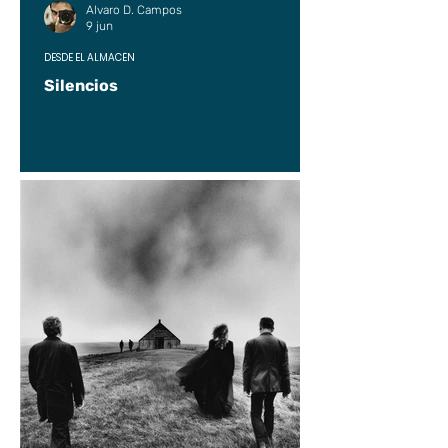
Alvaro D. Campos
9 jun
DESDE EL ALMACÉN
Silencios