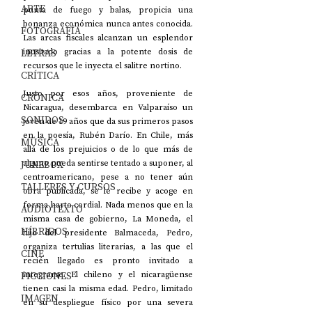
ARTE
punta de fuego y balas, propicia una 
bonanza económica nunca antes conocida. 
FOTOGRAFÍA
Las arcas fiscales alcanzan un esplendor 
LETRAS
inusitado gracias a la potente dosis de 
recursos que le inyecta el salitre nortino.
CRÍTICA
Justo por esos años, proveniente de 
CRÓNICA
Nicaragua, desembarca en Valparaíso un 
SONIDOS
joven de 19 años que da sus primeros pasos 
en la poesía, Rubén Darío. En Chile, más 
MÚSICA
allá de los prejuicios o de lo que más de 
JUKEBOX
alguno pueda sentirse tentado a suponer, al 
centroamericano, pese a no tener aún 
TALLERES Y CURSOS
obra publicada, se le recibe y acoge en 
forma harto cordial. Nada menos que en la 
AUDIOTEXTO
misma casa de gobierno, La Moneda, el 
HÍBRIDOS
hijo del presidente Balmaceda, Pedro, 
organiza tertulias literarias, a las que el 
CINE
recién llegado es pronto invitado a 
FICCIONES
integrarse. El chileno y el nicaragüense 
tienen casi la misma edad. Pedro, limitado 
IMAGEN
en su despliegue físico por una severa 