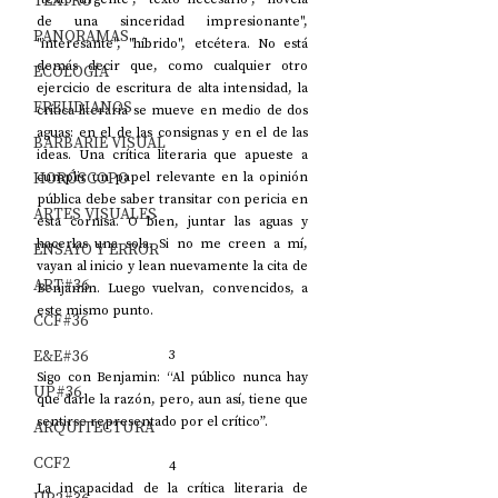
TEATRO
de una sinceridad impresionante", 
PANORAMAS
"interesante", "híbrido", etcétera. No está 
demás decir que, como cualquier otro 
ECOLOGÍA
ejercicio de escritura de alta intensidad, la 
FREUDIANOS
crítica literaria se mueve en medio de dos 
aguas: en el de las consignas y en el de las 
BARBARIE VISUAL
ideas. Una crítica literaria que apueste a 
HORÓSCOPO
cumplir un papel relevante en la opinión 
pública debe saber transitar con pericia en 
ARTES VISUALES
esta cornisa. O bien, juntar las aguas y 
hacerlas una sola. Si no me creen a mí, 
ENSAYO Y ERROR
vayan al inicio y lean nuevamente la cita de 
ART#36
Benjamin. Luego vuelvan, convencidos, a 
este mismo punto. 
CCF#36
E&E#36
3
Sigo con Benjamin: “Al público nunca hay 
UP#36
que darle la razón, pero, aun así, tiene que 
sentirse representado por el crítico”.
ARQUITECTURA
CCF2
4
La incapacidad de la crítica literaria de 