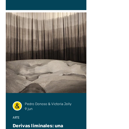
Pedro Donoso & Victoria Jolly
9 jun
ARTE
Derivas liminales: una