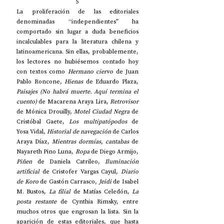
5
La proliferación de las editoriales 
denominadas “independientes” ha 
comportado sin lugar a duda beneficios 
incalculables para la literatura chilena y 
latinoamericana. Sin ellas, probablemente, 
los lectores no hubiésemos contado hoy 
con textos como 
Hermano ciervo
 de Juan 
Pablo Roncone, 
Hienas 
de Eduardo Plaza, 
Paisajes (No habrá muerte. Aquí termina el 
cuento)
 de Macarena Araya Lira, 
Retrovisor
de Mónica Drouilly, 
Motel Ciudad Negra 
de 
Cristóbal Gaete, 
Los multipatópodos
 de 
Yosa Vidal, 
Historial de navegación
 de Carlos 
Araya Díaz, 
Mientras dormías, cantabas
 de 
Nayareth Pino Luna,
 Ropa
 de Diego Armijo, 
Piñen
 de Daniela Catrileo, 
Iluminación 
artificial 
de Cristofer Vargas Cayul, 
Diario 
de Koro
 de Gastón Carrasco, 
Jeidi 
de Isabel 
M. Bustos, 
La filial
 de Matías Celedón, 
La 
posta restante
 de Cynthia Rimsky, entre 
muchos otros que engrosan la lista. Sin la 
aparición de estas editoriales, que hasta 