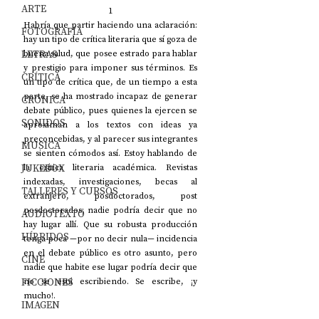
ARTE
1
Habría que partir haciendo una aclaración: 
FOTOGRAFÍA
hay un tipo de crítica literaria que sí goza de 
LETRAS
buena salud, que posee estrado para hablar 
y prestigio para imponer sus términos. Es 
CRÍTICA
un tipo de crítica que, de un tiempo a esta 
parte, se ha mostrado incapaz de generar 
CRÓNICA
debate público, pues quienes la ejercen se 
SONIDOS
aproximan a los textos con ideas ya 
preconcebidas, y al parecer sus integrantes 
MÚSICA
se sienten cómodos así. Estoy hablando de 
JUKEBOX
la crítica literaria académica. Revistas 
indexadas, investigaciones, becas al 
TALLERES Y CURSOS
extranjero, posdoctorados, post 
posdoctorados; nadie podría decir que no 
AUDIOTEXTO
hay lugar allí. Que su robusta producción 
HÍBRIDOS
tenga poca —por no decir nula— incidencia 
en el debate público es otro asunto, pero 
CINE
nadie que habite ese lugar podría decir que 
FICCIONES
no se está escribiendo. Se escribe, ¡y 
mucho!.
IMAGEN