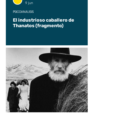
9 jun
PSICOANÁLISIS
El industrioso caballero de
Thanatos (fragmento)