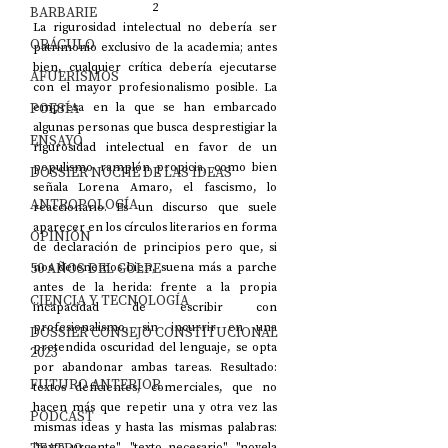
2
BARBARIE
La rigurosidad intelectual no debería ser 
ORÁCULO
patrimonio exclusivo de la academia; antes 
bien, cualquier crítica debería ejecutarse 
AFUERISMOS
con el mayor profesionalismo posible. La 
POESÍA
empresa en la que se han embarcado 
algunas personas que busca desprestigiar la 
ENSAYO
rigurosidad intelectual en favor de un 
populismo ramplón propicia, como bien 
DOSSIER NOCHE DE LAS IDEAS
señala Lorena Amaro, el fascismo, lo 
ANTROPOLOGÍA
reaccionario. Es un discurso que suele 
aparecer en los círculos literarios en forma 
OPINIÓN
de declaración de principios pero que, si 
50 AÑOS DEL GOLPE
nos detenemos bien, suena más a parche 
antes de la herida: frente a la propia 
CIENCIA Y TECNOLOGÍA
incapacidad de escribir con 
profesionalismo, sin incurrir en una 
DOSSIER CONSEJO CONSTITUCIONAL
pretendida oscuridad del lenguaje, se opta 
2023
por abandonar ambas tareas. Resultado: 
FUTURO ANTERIOR
textos deficientes, comerciales, que no 
hacen más que repetir una y otra vez las 
PODCAST
mismas ideas y hasta las mismas palabras: 
"texto urgente", "texto necesario", "novela 