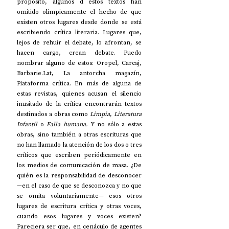
propósito, algunos d estos textos han 
omitido olímpicamente el hecho de que 
existen otros lugares desde donde se está 
escribiendo crítica literaria. Lugares que, 
lejos de rehuir el debate, lo afrontan, se 
hacen cargo, crean debate. Puedo 
nombrar alguno de estos: Oropel, Carcaj, 
Barbarie.Lat, La antorcha magazín, 
Plataforma crítica. En más de alguna de 
estas revistas, quienes acusan el silencio 
inusitado de la crítica encontrarán textos 
destinados a obras como 
Limpia
, 
Literatura 
Infantil
 o 
Falla humana.
 Y no sólo a estas 
obras, sino también a otras escrituras que 
no han llamado la atención de los dos o tres 
críticos que escriben periódicamente en 
los medios de comunicación de masa. ¿De 
quién es la responsabilidad de desconocer 
—en el caso de que se desconozca y no que 
se omita voluntariamente— esos otros 
lugares de escritura crítica y otras voces, 
cuando esos lugares y voces existen? 
Pareciera ser que, en cenáculo de agentes 