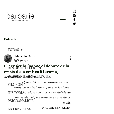
Entrada
TODAS
Marcelo Ortiz
TODAS
6 nov 2023
El cenáculo [sobre el debate de la
DESDE EL ALMACÉN
crisis de la crítica literaria]
DOSSIER BRUNO LATOUR
Actualizado:
6 dic 2023
El arte del crítico consiste en crear 
FILOSOFÍA
 consignas sin traicionar por ello las ideas.
HISTORIA
Las consignas de una crítica deficiente
malvenden el pensamiento en aras de la 
PSICOANÁLISIS
moda
WALTER BENJAMIN
ENTREVISTAS