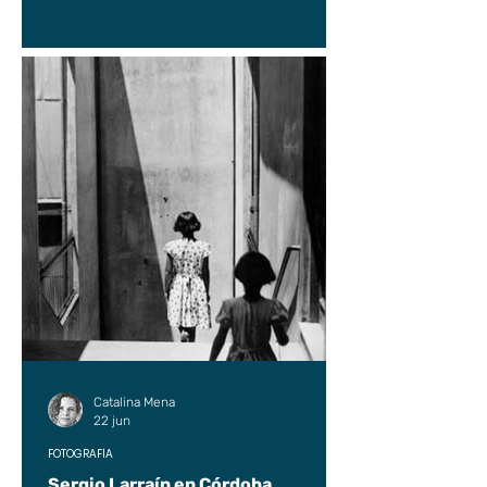
Catalina Mena
22 jun
FOTOGRAFÍA
Sergio Larraín en Córdoba