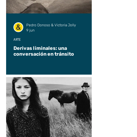
Pedro Donoso & Victoria Jolly
9 jun
ARTE
Derivas liminales: una
conversación en tránsito