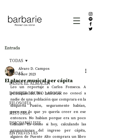
Entrada
TODAS
Alvaro D. Campos
TODAS
6 nov 2023
El placer musical per cápita
DESDE EL ALMACÉN
Leo un reportaje a Carlos Fonseca. A 
DOSSIER BRUNO LATOUR
principios de los noventas no conocí a 
nadie de una población que comprara en la 
FILOSOFÍA
disquería Fusión, seguramente habían, 
pero era lo que yo quería creer en ese 
HISTORIA
entonces. No habían porque era un poco 
PSICOANÁLISIS
ridículo. Es como si hoy, calculando las 
proporciones del ingreso per cápita, 
ENTREVISTAS
alguien de Puente Alto comprara un libro 