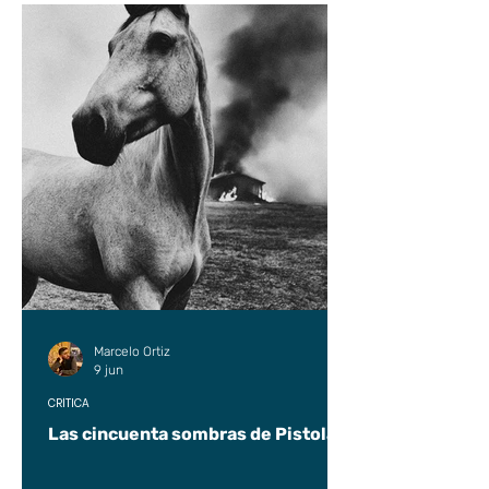
Marcelo Ortiz
9 jun
CRÍTICA
Las cincuenta sombras de Pistolas