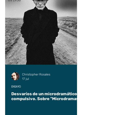
UP2#36
Christopher Rosales
17 jul
ENSAYO
Desvaríos de un microdramático
compulsivo. Sobre "Microdramas".