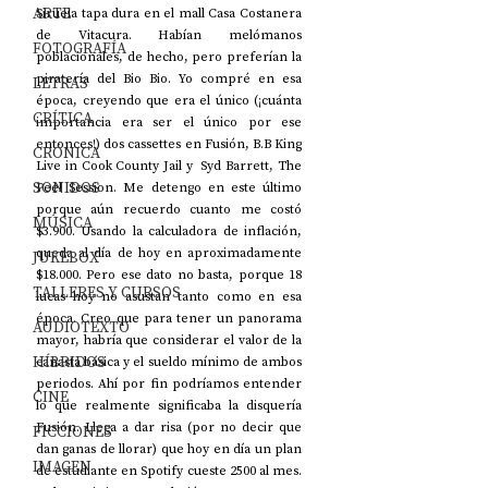
ARTE
Siruela tapa dura en el mall Casa Costanera 
de Vitacura. Habían melómanos 
FOTOGRAFÍA
poblacionales, de hecho, pero preferían la 
piratería del Bio Bio. Yo compré en esa 
LETRAS
época, creyendo que era el único (¡cuánta 
CRÍTICA
importancia era ser el único por ese 
entonces!) dos cassettes en Fusión, B.B King 
CRÓNICA
Live in Cook County Jail y  Syd Barrett, The 
SONIDOS
Peel Session. Me detengo en este último 
porque aún recuerdo cuanto me costó 
MÚSICA
$3.900. Usando la calculadora de inflación, 
queda al día de hoy en aproximadamente 
JUKEBOX
$18.000. Pero ese dato no basta, porque 18 
TALLERES Y CURSOS
lucas hoy no asustan tanto como en esa 
época. Creo que para tener un panorama 
AUDIOTEXTO
mayor, habría que considerar el valor de la 
HÍBRIDOS
canasta básica y el sueldo mínimo de ambos 
periodos. Ahí por fin podríamos entender 
CINE
lo que realmente significaba la disquería 
Fusión. Llega a dar risa (por no decir que 
FICCIONES
dan ganas de llorar) que hoy en día un plan 
IMAGEN
de estudiante en Spotify cueste 2500 al mes. 