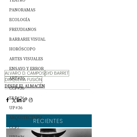
TEATRO
PANORAMAS
ECOLOGÍA
FREUDIANOS
BARBARIE VISUAL
HORÓSCOPO
ARTES VISUALES
ENSAYO Y ERROR
ALVARO D. CAMPOS
SYD BARRET
ART#36
DISQUERÍA FUSIÓN
DESDE EL ALMACÉN
CCF#36
E&E#36
UP#36
ARQUITECTURA
RECIENTES
CCF2