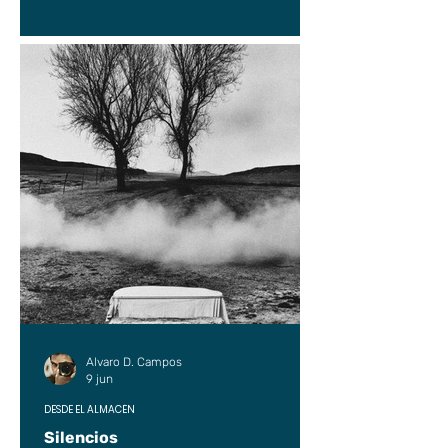
Alvaro D. Campos
9 jun
DESDE EL ALMACÉN
Silencios