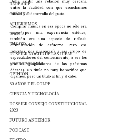
Debe existir una relación muy cercana 
BARBARIE
entre la facilidad con que escuchamos 
ORÁCULO
música y el desarrollo del gusto. 
AFUERISMOS
Comprar música en esa época no sólo era 
pagar por una experiencia estética, 
POESÍA
también era una especie de ridícula 
ENSAYO
demostración de esfuerzo. Pero esa 
ridiculez nos prepararía a ese grupo de 
DOSSIER NOCHE DE LAS IDEAS
especuladores del conocimiento, a ser los 
ANTROPOLOGÍA
grandes googleadores de las próximas 
décadas. Un título no muy honorífico que 
OPINIÓN
digamos, pero un título al fin y al cabo.
50 AÑOS DEL GOLPE
CIENCIA Y TECNOLOGÍA
DOSSIER CONSEJO CONSTITUCIONAL
2023
FUTURO ANTERIOR
PODCAST