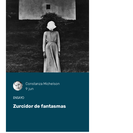
Constanza Michelson
9 jun
ENSAYO
Zurcidor de fantasmas