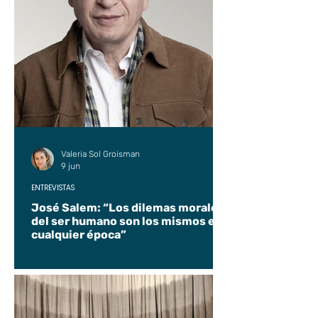
Valeria Sol Groisman
9 jun
ENTREVISTAS
José Salem: “Los dilemas morales
del ser humano son los mismos en
cualquier época”