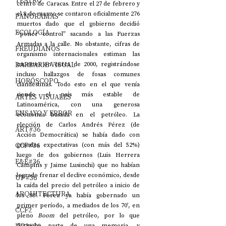
TEATRO
centro de Caracas. Entre el 27 de febrero y 
el 8 de marzo se contaron oficialmente 276 
PANORAMAS
muertos dado que el gobierno decidió 
ECOLOGÍA
“poner control” sacando a las Fuerzas 
Armadas a la calle. No obstante, cifras de 
FREUDIANOS
organismo internacionales estiman las 
BARBARIE VISUAL
muertes en cerca de 2000, registrándose 
incluso hallazgos de fosas comunes 
HORÓSCOPO
clandestinas. Todo esto en el que venía 
siendo el país más estable de 
ARTES VISUALES
Latinoamérica, con una generosa 
ENSAYO Y ERROR
economía basada en el petróleo. La 
elección de Carlos Andrés Pérez (de 
ART#36
Acción Democrática) se había dado con 
CCF#36
grandes expectativas (con más del 52%) 
luego de dos gobiernos (Luis Herrera 
E&E#36
Campíns y Jaime Lusinchi) que no habían 
logrado frenar el declive económico, desde 
UP#36
la caída del precio del petróleo a inicio de 
ARQUITECTURA
los 80’. Pérez ya había gobernado un 
primer período, a mediados de los 70’, en 
CCF2
pleno 
Boom
 del petróleo, por lo que 
formaba parte de una memoria, y 