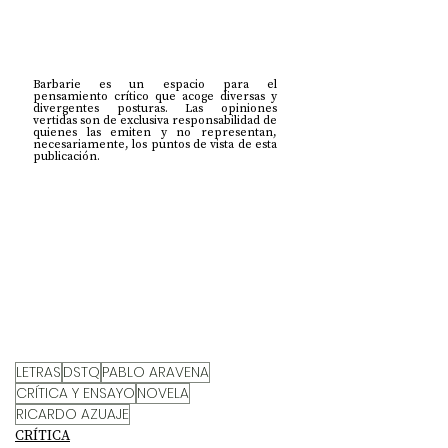
Barbarie es un espacio para el 
pensamiento crítico que acoge diversas y 
divergentes posturas. Las opiniones 
vertidas son de exclusiva responsabilidad de 
quienes las emiten y no representan, 
necesariamente, los puntos de vista de esta 
publicación.
LETRAS
DSTQ
PABLO ARAVENA
CRÍTICA Y ENSAYO
NOVELA
RICARDO AZUAJE
CRÍTICA