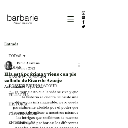
Entrada
TODAS
Pablo Aravena
TODAS
14 nov 2022
Ella está próxima y viene con pie
DESDE EL ALMACÉN
callado de Ricardo Azuaje
DOSSIER BRUNO LATOUR
Actualizado:
7 jul 2023
“… es muy cierto que la vida se vive y que 
FILOSOFÍA
la historia se cuenta. Subsiste una 
diferencia infranqueable, pero queda 
HISTORIA
parcialmente abolida por el poder que 
tenemos de aplicar a nosotros mismos 
PSICOANÁLISIS
las intrigas que recibimos de nuestra 
ENTREVISTAS
cultura y de probar así los diferentes 
papeles asumidos por los personajes 