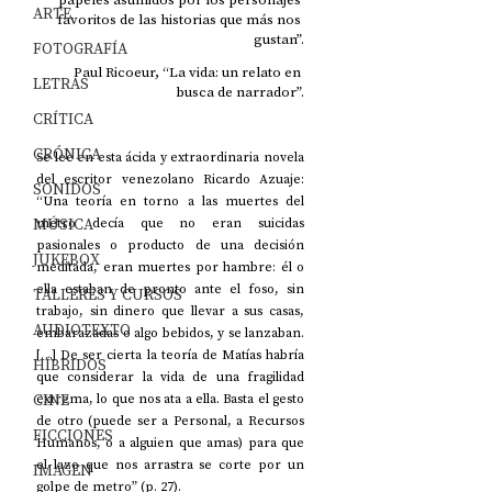
ARTE
favoritos de las historias que más nos 
gustan”.
FOTOGRAFÍA
Paul Ricoeur, “La vida: un relato en 
LETRAS
busca de narrador”.
CRÍTICA
CRÓNICA
Se lee en esta ácida y extraordinaria novela 
del escritor venezolano Ricardo Azuaje: 
SONIDOS
“Una teoría en torno a las muertes del 
MÚSICA
metro decía que no eran suicidas 
pasionales o producto de una decisión 
JUKEBOX
meditada, eran muertes por hambre: él o 
ella estaban de pronto ante el foso, sin 
TALLERES Y CURSOS
trabajo, sin dinero que llevar a sus casas, 
AUDIOTEXTO
embarazadas o algo bebidos, y se lanzaban. 
[…] De ser cierta la teoría de Matías habría 
HÍBRIDOS
que considerar la vida de una fragilidad 
CINE
extrema, lo que nos ata a ella. Basta el gesto 
de otro (puede ser a Personal, a Recursos 
FICCIONES
Humanos, o a alguien que amas) para que 
el lazo que nos arrastra se corte por un 
IMAGEN
golpe de metro” (p. 27). 