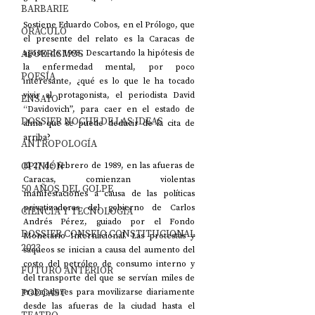
BARBARIE
Sostiene Eduardo Cobos, en el Prólogo, que 
ORÁCULO
el presente del relato es la Caracas de 
AFUERISMOS
agosto de 1993. Descartando la hipótesis de 
la enfermedad mental, por poco 
POESÍA
interesante, ¿qué es lo que le ha tocado 
vivir al protagonista, el periodista David 
ENSAYO
“Davidovich”, para caer en el estado de 
DOSSIER NOCHE DE LAS IDEAS
alma que se puede deducir de la cita de 
arriba? 
ANTROPOLOGÍA
OPINIÓN
El 27 de febrero de 1989, en las afueras de 
Caracas, comienzan violentas 
50 AÑOS DEL GOLPE
manifestaciones a causa de las políticas 
privatizadoras del gobierno de Carlos 
CIENCIA Y TECNOLOGÍA
Andrés Pérez, guiado por el Fondo 
DOSSIER CONSEJO CONSTITUCIONAL
Monetario Internacional. Las protestas y 
2023
saqueos se inician a causa del aumento del 
costo del petróleo de consumo interno y 
FUTURO ANTERIOR
del transporte del que se servían miles de 
PODCAST
trabajadores para movilizarse diariamente 
desde las afueras de la ciudad hasta el 