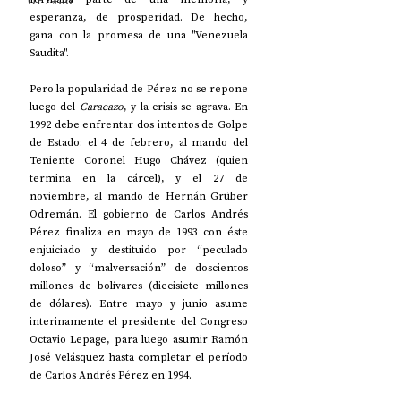
UP2#36
esperanza, de prosperidad. De hecho, 
gana con la promesa de una "Venezuela 
Saudita".
Pero la popularidad de Pérez no se repone 
luego del 
Caracazo
, y la crisis se agrava. En 
1992 debe enfrentar dos intentos de Golpe 
de Estado: el 4 de febrero, al mando del 
Teniente Coronel Hugo Chávez (quien 
termina en la cárcel), y el 27 de 
noviembre, al mando de Hernán Grüber 
Odremán. El gobierno de Carlos Andrés 
Pérez finaliza en mayo de 1993 con éste 
enjuiciado y destituido por “peculado 
doloso” y “malversación” de doscientos 
millones de bolívares (diecisiete millones 
de dólares). Entre mayo y junio asume 
interinamente el presidente del Congreso 
Octavio Lepage, para luego asumir Ramón 
José Velásquez hasta completar el período 
de Carlos Andrés Pérez en 1994.