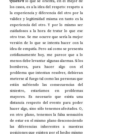
UP2#36
Quizás a lo que se orienta, en el mejor de 
los casos, es a la idea del respeto: respeto a 
la experiencia y diferencia del otro por la 
validez y legitimidad misma en tanto es la 
experiencia del otro. Y por lo mismo ser 
cuidadosos a la hora de tratar lo que ese 
otro trae. Se me ocurre que sería la mejor 
versión de lo que se intenta hacer con la 
idea de empatía. Pero así como se presenta 
cotidianamente hoy, me parece que a lo 
menos debe levantar algunas alarmas. Si los 
bomberos, para hacer algo con el 
problema que intentan resolver, debieran 
meterse al fuego tal como las personas que 
están sufriendo las consecuencias del 
siniestro, estaríamos en problemas 
mayores. Es necesario que exista una 
distancia respecto del evento para poder 
hacer algo, sino sólo tenemos afectados. O, 
en otro plano, tenemos la falsa sensación 
de estar en el mismo plano desconociendo 
las diferencias inherentes a nuestras 
posiciones que existen por el hecho mismo 