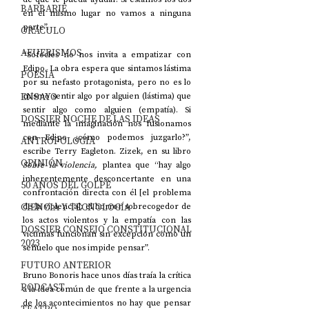
BARBARIE
en el mismo lugar no vamos a ninguna 
parte”.
ORÁCULO
AFUERISMOS
“Sófocles no nos invita a empatizar con 
Edipo. La obra espera que sintamos lástima 
POESÍA
por su nefasto protagonista, pero no es lo 
ENSAYO
mismo sentir algo por alguien (lástima) que 
sentir algo como alguien (empatía). Si 
DOSSIER NOCHE DE LAS IDEAS
mediante la imaginación nos fusionamos 
con Edipo ¿cómo podemos juzgarlo?”, 
ANTROPOLOGÍA
escribe Terry Eagleton. Zizek, en su libro 
OPINIÓN
Sobre la violencia,
 plantea que “hay algo 
inherentemente desconcertante en una 
50 AÑOS DEL GOLPE
confrontación directa con él [el problema 
CIENCIA Y TECNOLOGÍA
de la violencia]: el horror sobrecogedor de 
los actos violentos y la empatía con las 
DOSSIER CONSEJO CONSTITUCIONAL
víctimas funcionan sin excepción como un 
2023
señuelo que nos impide pensar”.
FUTURO ANTERIOR
Bruno Bonoris hace unos días traía la crítica 
PODCAST
a la idea común de que frente a la urgencia 
de los acontecimientos no hay que pensar 