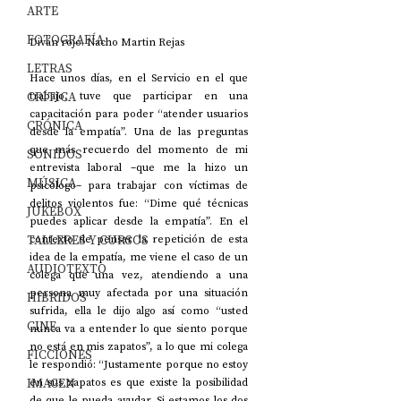
ARTE
FOTOGRAFÍA
Diván rojo. Nacho Martin Rejas
LETRAS
Hace unos días, en el Servicio en el que 
CRÍTICA
trabajo, tuve que participar en una 
capacitación para poder “atender usuarios 
CRÓNICA
desde la empatía”. Una de las preguntas 
que más recuerdo del momento de mi 
SONIDOS
entrevista laboral –que me la hizo un 
MÚSICA
psicólogo– para trabajar con víctimas de 
delitos violentos fue: “Dime qué técnicas 
JUKEBOX
puedes aplicar desde la empatía”. En el 
TALLERES Y CURSOS
contexto de pensar la repetición de esta 
idea de la empatía, me viene el caso de un 
AUDIOTEXTO
colega que una vez, atendiendo a una 
persona muy afectada por una situación 
HÍBRIDOS
sufrida, ella le dijo algo así como “usted 
CINE
nunca va a entender lo que siento porque 
no está en mis zapato
s”, 
a lo que mi colega 
FICCIONES
le respondió: “Justamente porque no estoy 
IMAGEN
en sus zapatos es que existe la posibilidad 
de que le pueda ayudar. Si estamos los dos 