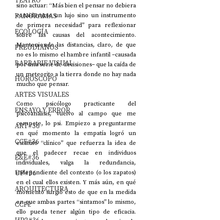
TEATRO
sino actuar: “Más bien el pensar no debiera 
PANORAMAS
considerarse un lujo sino un instrumento 
de primera necesidad” para reflexionar 
ECOLOGÍA
sobre las causas del acontecimiento. 
Manteniendo las distancias, claro, de que 
FREUDIANOS
no es lo mismo el hambre infantil –causada 
BARBARIE VISUAL
por una serie de decisiones– que la caída de 
un meteorito a la tierra donde no hay nada 
HORÓSCOPO
mucho que pensar.
ARTES VISUALES
Como psicólogo practicante del 
ENSAYO Y ERROR
psicoanálisis, vuelvo al campo que me 
compete, lo psi. Empiezo a preguntarme 
ART#36
en qué momento la empatía logró un 
CCF#36
estatuto “clínico” que refuerza la idea de 
que el padecer recae en individuos 
E&E#36
individuales, valga la redundancia, 
UP#36
independiente del contexto (o los zapatos) 
en el cual ellos existen. Y más aún, en qué 
ARQUITECTURA
momento surgió esto de que en la medida 
en que ambas partes “sintamos” lo mismo, 
CCF2
ello pueda tener algún tipo de eficacia. 