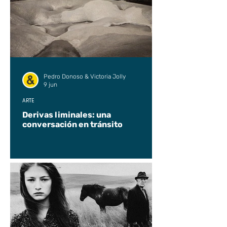
Pedro Donoso & Victoria Jolly
9 jun
ARTE
Derivas liminales: una
conversación en tránsito