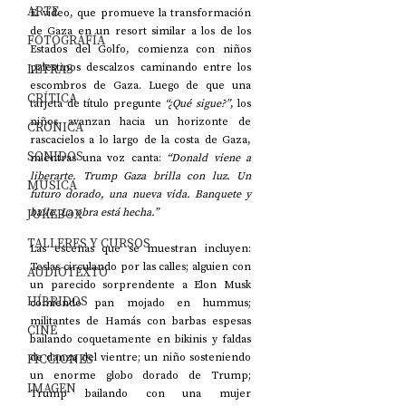
ARTE
El video, que promueve la transformación 
de Gaza en un resort similar a los de los 
FOTOGRAFÍA
Estados del Golfo, comienza con niños 
LETRAS
palestinos descalzos caminando entre los 
escombros de Gaza. Luego de que una 
CRÍTICA
tarjeta de título pregunte 
“¿Qué sigue?”
, los 
niños avanzan hacia un horizonte de 
CRÓNICA
rascacielos a lo largo de la costa de Gaza, 
SONIDOS
mientras una voz canta: 
“Donald viene a 
liberarte. Trump Gaza brilla con luz. Un 
MÚSICA
futuro dorado, una nueva vida. Banquete y 
JUKEBOX
baile. La obra está hecha.”
TALLERES Y CURSOS
Las escenas que se muestran incluyen: 
Teslas circulando por las calles; alguien con 
AUDIOTEXTO
un parecido sorprendente a Elon Musk 
HÍBRIDOS
comiendo pan mojado en hummus; 
militantes de Hamás con barbas espesas 
CINE
bailando coquetamente en bikinis y faldas 
FICCIONES
de danza del vientre; un niño sosteniendo 
un enorme globo dorado de Trump; 
IMAGEN
Trump bailando con una mujer 