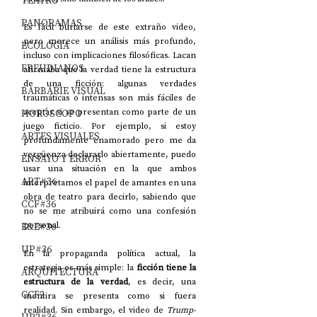
TEATRO
PANORAMAS
Es fácil burlarse de este extraño video, 
pero merece un análisis más profundo, 
ECOLOGÍA
incluso con implicaciones filosóficas. Lacan 
FREUDIANOS
afirmaba que la verdad tiene la estructura 
de una ficción: algunas verdades 
BARBARIE VISUAL
traumáticas o intensas son más fáciles de 
HORÓSCOPO
aceptar si se presentan como parte de un 
juego ficticio. Por ejemplo, si estoy 
ARTES VISUALES
profundamente enamorado pero me da 
vergüenza declararlo abiertamente, puedo 
ENSAYO Y ERROR
usar una situación en la que ambos 
ART#36
interpretamos el papel de amantes en una 
obra de teatro para decirlo, sabiendo que 
CCF#36
no se me atribuirá como una confesión 
E&E#36
personal.
UP#36
En la propaganda política actual, la 
estrategia es más simple: la 
ficción tiene la 
ARQUITECTURA
estructura de la verdad
, es decir, una 
CCF2
mentira se presenta como si fuera 
realidad. Sin embargo, el video de 
Trump-