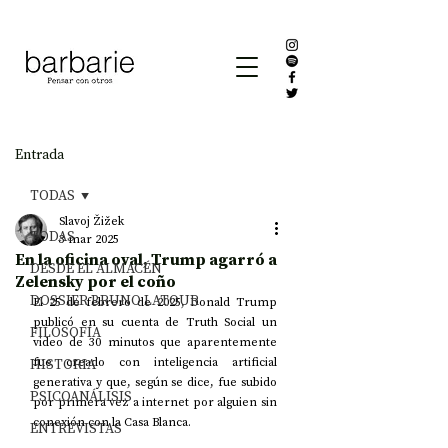
Entrada
TODAS
Slavoj Žižek
TODAS
3 mar 2025
En la oficina oval, Trump agarró a
DESDE EL ALMACÉN
Zelensky por el coño
DOSSIER BRUNO LATOUR
El 25 de febrero de 2025, Donald Trump 
publicó en su cuenta de Truth Social un 
FILOSOFÍA
video de 30 minutos que aparentemente 
HISTORIA
fue creado con inteligencia artificial 
generativa y que, según se dice, fue subido 
PSICOANÁLISIS
por primera vez a internet por alguien sin 
conexión con la Casa Blanca.
ENTREVISTAS