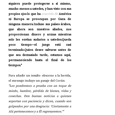
siquiera puede protegerse a sí mismo, 
mucho menos a ustedes, y han visto con sus 
propios ojos lo que ha 
ocurrido.Ni
 América 
ni Europa se preocupan por Gaza de 
ninguna manera.Incluso sus países árabes, 
que ahora son nuestros aliados, nos 
proporcionan dinero y armas mientras 
solo les envían sudarios a ustedes.Queda 
poco tiempo—el juego está casi 
terminado.Quien desee salvarse antes de 
que sea demasiado tarde, estamos aquí, 
permaneciendo hasta el final de los 
tiempos."
Para añadir un insulto obsceno a la herida, 
el mensaje incluye un pasaje del Corán:
"Los pondremos a prueba con un toque de 
miedo, hambre, pérdida de bienes, vidas y 
cosechas. Den buenas noticias a quienes 
soportan con paciencia y dicen, cuando son 
golpeados por una desgracia: ‘Ciertamente a 
Alá pertenecemos y a Él regresaremos.’"