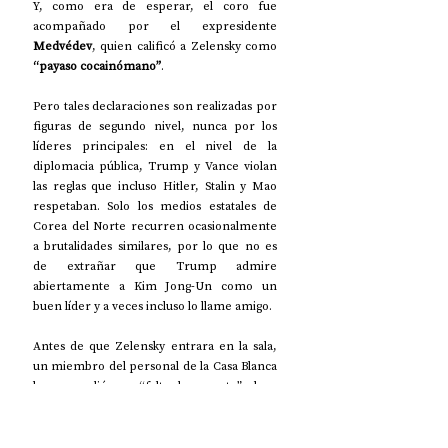
Y, como era de esperar, el coro fue 
acompañado por el expresidente 
Medvédev
, quien calificó a Zelensky como 
“payaso cocainómano”
.
Pero tales declaraciones son realizadas por 
figuras de segundo nivel, nunca por los 
líderes principales: en el nivel de la 
diplomacia pública, Trump y Vance violan 
las reglas que incluso Hitler, Stalin y Mao 
respetaban. Solo los medios estatales de 
Corea del Norte recurren ocasionalmente 
a brutalidades similares, por lo que no es 
de extrañar que Trump admire 
abiertamente a Kim Jong-Un como un 
buen líder y a veces incluso lo llame amigo.
Antes de que Zelensky entrara en la sala, 
un miembro del personal de la Casa Blanca 
lo reprendió por “falta de respeto” al no 
estar vestido apropiadamente.
El trato que recibió en la Casa Blanca fue 