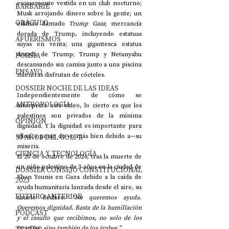
escasamente vestida en un club nocturno; 
BARBARIE
Musk arrojando dinero sobre la gente; un 
ORÁCULO
edificio llamado 
Trump Gaza
; mercancía 
dorada de Trump, incluyendo estatuas 
AFUERISMOS
suyas en venta; una gigantesca estatua 
POESÍA
dorada de Trump; Trump y Netanyahu 
descansando sin camisa junto a una piscina 
ENSAYO
mientras disfrutan de cócteles.
DOSSIER NOCHE DE LAS IDEAS
Independientemente de cómo se 
ANTROPOLOGÍA
interprete este video, lo cierto es que los 
palestinos son privados de la mínima 
OPINIÓN
dignidad. Y la dignidad es importante para 
50 AÑOS DEL GOLPE
ellos, a pesar de—o más bien debido a—su 
miseria.
CIENCIA Y TECNOLOGÍA
El 20 de octubre de 2024, tras la muerte de 
un niño palestino de 3 años en la ciudad de 
DOSSIER CONSEJO CONSTITUCIONAL
Khan Younis en Gaza debido a la caída de 
2023
ayuda humanitaria lanzada desde el aire, su 
FUTURO ANTERIOR
abuelo declaró: 
“No queremos ayuda. 
Queremos dignidad. Basta de la humillación 
PODCAST
y el insulto que recibimos, no solo de los 
israelíes, sino también de los árabes.”