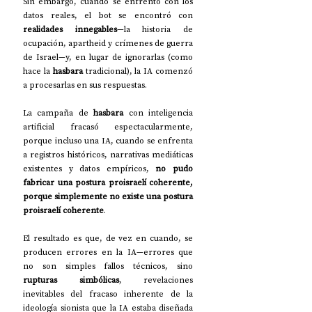
Sin embargo, cuando se enfrentó con los 
datos reales, el bot se encontró con 
realidades innegables
—la historia de 
ocupación, apartheid y crímenes de guerra 
de Israel—y, en lugar de ignorarlas (como 
hace la 
hasbara
 tradicional), la IA comenzó 
a procesarlas en sus respuestas.
La campaña de 
hasbara
 con inteligencia 
artificial fracasó espectacularmente, 
porque incluso una IA, cuando se enfrenta 
a registros históricos, narrativas mediáticas 
existentes y datos empíricos, 
no pudo 
fabricar una postura proisraelí coherente, 
porque simplemente no existe una postura 
proisraelí coherente
.
El resultado es que, de vez en cuando, se 
producen errores en la IA—errores que 
no son simples fallos técnicos, sino 
rupturas simbólicas
, revelaciones 
inevitables del fracaso inherente de la 
ideología sionista que la IA estaba diseñada 