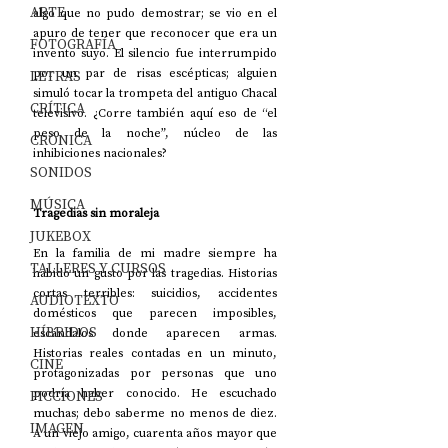
ARTE
algo que no pudo demostrar; se vio en el 
apuro de tener que reconocer que era un 
FOTOGRAFÍA
invento suyo. El silencio fue interrumpido 
por un par de risas escépticas; alguien 
LETRAS
simuló tocar la trompeta del antiguo Chacal 
CRÍTICA
televisivo. ¿Corre también aquí eso de “el 
peso de la noche”, núcleo de las 
CRÓNICA
inhibiciones nacionales?
SONIDOS
MÚSICA
Tragedias sin moraleja
JUKEBOX
En la familia de mi madre siempre ha 
TALLERES Y CURSOS
habido un gusto por las tragedias. Historias 
cortas terribles: suicidios, accidentes 
AUDIOTEXTO
domésticos que parecen imposibles, 
HÍBRIDOS
escándalos donde aparecen armas. 
Historias reales contadas en un minuto, 
CINE
protagonizadas por personas que uno 
podría haber conocido. He escuchado 
FICCIONES
muchas; debo saberme no menos de diez. 
IMAGEN
A un viejo amigo, cuarenta años mayor que 