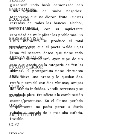
TEATRO
guarenes”. Todo había comenzado con 
PANORAMAS
“una seguidilla de malos negocios”. 
Manotazos que no dieron fruto. Puertas 
ECOLOGÍA
cerradas de todos los bancos. Alcohol, 
FREUDIANOS
mucho alcohol, con su inquietante 
capacidad de multiplicar los problemas. En 
BARBARIE VISUAL
algún momento se produce el total 
abandono, eso que el poeta Waldo Rojas 
HORÓSCOPO
llama “el secreto deseo que tiene todo 
ARTES VISUALES
hombre de zozobrar”. Ayer supe de un 
caso que caería en la categoría de “en las 
ENSAYO Y ERROR
últimas”. El protagonista tiene cincuenta 
ART#36
años. Lleva uno preso y le quedan dos. 
Estafa piramidal con diez víctimas, amigos 
CCF#36
de infancia incluidos. Vendía terrenos y se 
gastaba la plata. Era adicto a la combinación 
E&E#36
cocaína/prostitutas. En el último período 
UP#36
simplemente no podía parar. A diario 
visitaba el templo de la más alta euforia. 
ARQUITECTURA
Inviable.
CCF2