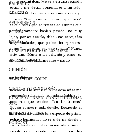
yo, le encantaban. Me veía en una reunión 
BARBARIE
social y me decía, poniéndose a mi lado, 
ORÁCULO
mirando en la misma dirección en que yo 
lo hacía: “Cuéntame sólo cosas espantosas”. 
AFUERISMOS
Ya que sabía que se trataba de asuntos que 
verdaderamente habían pasado, no muy 
POESÍA
lejos, por así decirlo, daba unas carcajadas 
ENSAYO
muy saludables, que podían interpretarse 
como “de las cosas que uno se salva”. Nunca 
DOSSIER NOCHE DE LAS IDEAS
vivió una. Murió a los ochenta y cinco; se 
ANTROPOLOGÍA
sintió mal sólo el último mes y partió.
OPINIÓN
En las últimas
50 AÑOS DEL GOLPE
CIENCIA Y TECNOLOGÍA
Respecto a lo anterior. A los ocho años me 
interesaba sobre todo cuando se hablaba de 
DOSSIER CONSEJO CONSTITUCIONAL
personas que estaban “en las últimas”. 
2023
Quería conocer cada detalle. Recuerdo el 
FUTURO ANTERIOR
final de la historia de una especie de primo 
político lejanísimo, no sé si de mi abuelo o 
PODCAST
de mi bisabuelo: había terminado viviendo 
en la calle siendo “comido por los 