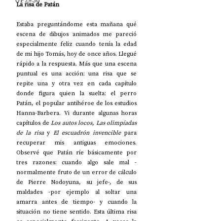
UP2#36
La risa de Patán
Estaba preguntándome esta mañana qué 
escena de dibujos animados me pareció 
especialmente feliz cuando tenía la edad 
de mi hijo Tomás, hoy de once años. Llegué 
rápido a la respuesta. Más que una escena 
puntual es una acción: una risa que se 
repite una y otra vez en cada capítulo 
donde figura quien la suelta: el perro 
Patán, el popular antihéroe de los estudios 
Hanna-Barbera. Vi durante algunas horas 
capítulos de 
Los autos locos
, 
Las olimpíadas 
de la risa
 y 
El escuadrón invencible 
para 
recuperar mis antiguas emociones. 
Observé que Patán ríe básicamente por 
tres razones: cuando algo sale mal -
normalmente fruto de un error de cálculo 
de Pierre Nodoyuna, su jefe-, de sus 
maldades -por ejemplo al soltar una 
amarra antes de tiempo- y cuando la 
situación no tiene sentido. Esta última risa 