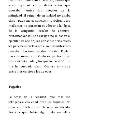
cuentos en que ellos aparecían, pensé que 
eran algo así como delincuentes que 
operaban entre los pliegues de la 
intimidad. El origen de su maldad no estaba 
claro, pues sus conductas imprecisas pero 
malísimas no parecían obedecer a la lógica 
de la venganza. Venían de adentro, 
“automotivadas”. Los carajos no dudaban al 
ejecutar su acción; las consecuencias éticas 
les parecían irrelevantes, sólo sus intereses 
contaban. En Yago hay algo del estilo. El plan 
para terminar con Otelo es perfecto: no 
sobra ni falta nada. ¿Por qué lo hace? Nunca 
me ha quedado claro. Curioso contraste 
entre mis carajos y los de ellos.
Tugurios
La “cosa de la realidad” que más me 
intrigaba a esa edad eran los tugurios. No 
tenía completamente claro su significado. 
Percibía que había algo malo en ellos. 