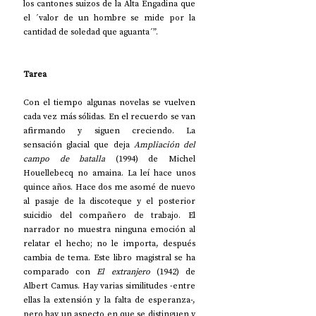
los cantones suizos de la Alta Engadina que 
el ´valor de un hombre se mide por la 
cantidad de soledad que aguanta´”.
Tarea
Con el tiempo algunas novelas se vuelven 
cada vez más sólidas. En el recuerdo se van 
afirmando y siguen creciendo. La 
sensación glacial que deja 
Ampliación del 
campo de batalla
 (1994) de Michel 
Houellebecq no amaina. La leí hace unos 
quince años. Hace dos me asomé de nuevo 
al pasaje de la discoteque y el posterior 
suicidio del compañero de trabajo. El 
narrador no muestra ninguna emoción al 
relatar el hecho; no le importa, después 
cambia de tema. Este libro magistral se ha 
comparado con 
El extranjero
 (1942) de 
Albert Camus. Hay varias similitudes -entre 
ellas la extensión y la falta de esperanza-, 
pero hay un aspecto en que se distinguen y 