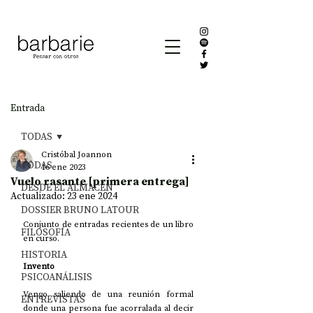
Entrada
TODAS
Cristóbal Joannon
TODAS
16 ene 2023
Vuelo rasante [primera entrega]
DESDE EL ALMACÉN
Actualizado:
23 ene 2024
DOSSIER BRUNO LATOUR
Conjunto de entradas recientes de un libro 
FILOSOFÍA
en curso.
HISTORIA
Invento
PSICOANÁLISIS
Vengo saliendo de una reunión formal 
ENTREVISTAS
donde una persona fue acorralada al decir 