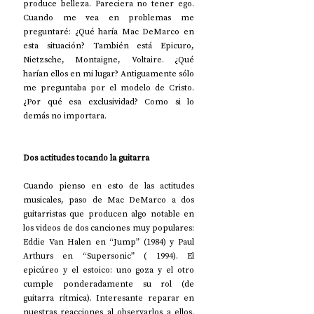
produce belleza. Pareciera no tener ego. 
Cuando me vea en problemas me 
preguntaré: ¿Qué haría Mac DeMarco en 
esta situación? También está Epicuro, 
Nietzsche, Montaigne, Voltaire. ¿Qué 
harían ellos en mi lugar? Antiguamente sólo 
me preguntaba por el modelo de Cristo. 
¿Por qué esa exclusividad? Como si lo 
demás no importara.
Dos actitudes tocando la guitarra
Cuando pienso en esto de las actitudes 
musicales, paso de Mac DeMarco a dos 
guitarristas que producen algo notable en 
los videos de dos canciones muy populares: 
Eddie Van Halen en “Jump” (1984) y Paul 
Arthurs en “Supersonic” ( 1994). El 
epicúreo y el estoico: uno goza y el otro 
cumple ponderadamente su rol (de 
guitarra rítmica). Interesante reparar en 
nuestras reacciones al observarlos a ellos. 