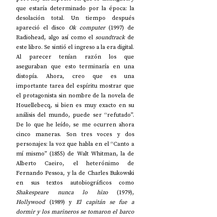
que estaría determinado por la época: la 
desolación total. Un tiempo después 
apareció el disco 
Ok computer
 (1997) de 
Radiohead, algo así como el 
soundtrack
 de 
este libro. Se sintió el ingreso a la era digital. 
Al parecer tenían razón los que 
aseguraban que esto terminaría en una 
distopía. Ahora, creo que es una 
importante tarea del espíritu mostrar que 
el protagonista sin nombre de la novela de 
Houellebecq, si bien es muy exacto en su 
análisis del mundo, puede ser “refutado”. 
De lo que he leído, se me ocurren ahora 
cinco maneras. Son tres voces y dos 
personajes: la voz que habla en el “Canto a 
mí mismo” (1855) de Walt Whitman, la de 
Alberto Caeiro, el heterónimo de 
Fernando Pessoa, y la de Charles Bukowski 
en sus textos autobiográficos como 
Shakespeare nunca lo hizo
 (1979), 
Hollywood 
(1989) y 
El capitán se fue a 
dormir y los marineros se tomaron el barco