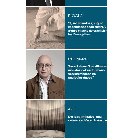
FILOSOFÍA
“E, inclinándose, siguió
escribiendo en la tierra”.
Sobre el acto de escribir en
los Evangelios.
ENTREVISTAS
José Salem: “Los dilemas
morales del ser humano
son los mismos en
cualquier época”
ARTE
Derivas liminales: una
conversación en tránsito