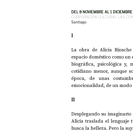
DEL 8 NOVIEMBRE AL 1 DICIEMBRE
CORPORACIÓN CULTURAL LAS CO
DOSSIER NOCHE DE LAS IDEAS
ANTR
Santiago
I
CIENCIA Y TECNOLOGÍA
La obra de Alicia Rinsche 
espacio doméstico como un 
biográfica, psicológica y, 
cotidiano menor, aunque sof
época, de unas costumbr
emocionalidad, de un modo d
II
Desplegando su imaginario b
Alicia traslada el lenguaje
busca la belleza. Pero la suy