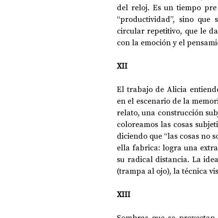
del reloj. Es un tiempo pr
“productividad”, sino que 
circular repetitivo, que le 
con la emoción y el pensami
XII
El trabajo de Alicia entien
en el escenario de la memori
relato, una construcción sub
coloreamos las cosas subjet
diciendo que “las cosas no so
ella fabrica: logra una extra
su radical distancia. La ide
(trampa al ojo), la técnica v
XIII
Sombras que se proyectan e