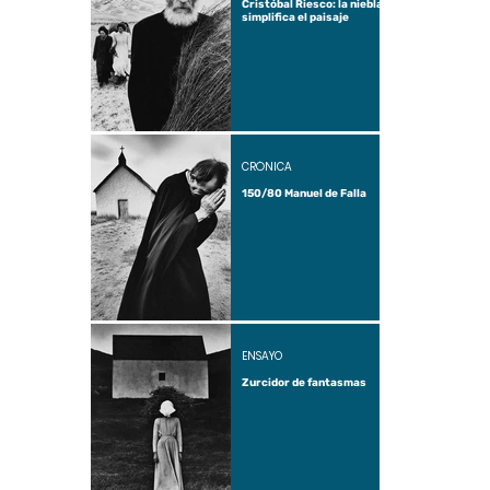
Cristóbal Riesco: la niebla
simplifica el paisaje
CRÓNICA
150/80 Manuel de Falla
ENSAYO
Zurcidor de fantasmas