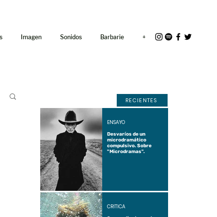
<link rel="icon"
href="/path/to/favicon.ico">
s
Imagen
Sonidos
Barbarie
+
RECIENTES
ENSAYO
Desvaríos de un
microdramático
compulsivo. Sobre
"Microdramas".
CRÍTICA