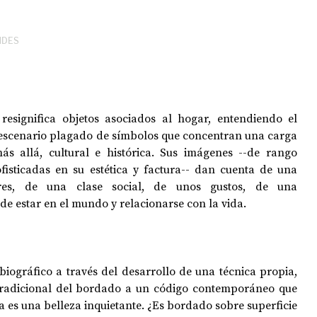
NDES
OPOLOGÍA
OPINIÓN
50 AÑOS DEL GOLPE
resignifica objetos asociados al hogar, entendiendo el 
escenario plagado de símbolos que concentran una carga 
más allá, cultural e histórica. Sus imágenes --de rango 
isticadas en su estética y factura-- dan cuenta de una 
es, de una clase social, de unos gustos, de una 
e estar en el mundo y relacionarse con la vida.
iográfico a través del desarrollo de una técnica propia, 
 tradicional del bordado a un código contemporáneo que 
a es una belleza inquietante. ¿Es bordado sobre superficie 