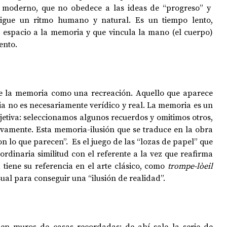
e moderno, que no obedece a las ideas de “progreso” y  
sigue un ritmo humano y natural. Es un tiempo lento, 
da espacio a la memoria y que vincula la mano (el cuerpo) 
ento.
de la memoria como una recreación. Aquello que aparece 
a no es necesariamente verídico y real. La memoria es un 
jetiva: seleccionamos algunos recuerdos y omitimos otros, 
ivamente. Esta memoria-ilusión que se traduce en la obra 
n lo que parecen”.  Es el juego de las “lozas de papel” que 
ordinaria similitud con el referente a la vez que reafirma 
a tiene su referencia en el arte clásico, como
 trompe-lòeil 
isual para conseguir una “ilusión de realidad”.
n muros de casas recordadas: de ahí sale la serie de 