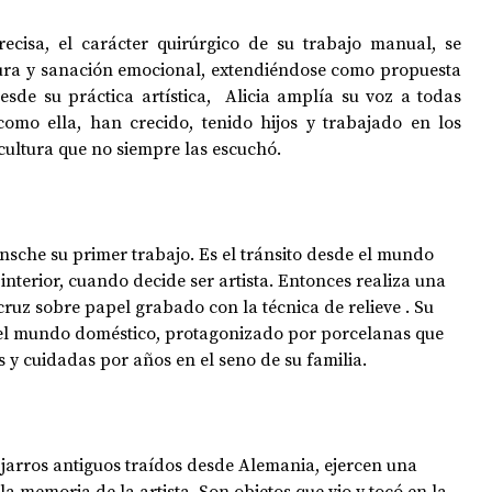
ecisa, el carácter quirúrgico de su trabajo manual, se 
utura y sanación emocional, extendiéndose como propuesta 
esde su práctica artística,  Alicia amplía su voz a todas 
omo ella, han crecido, tenido hijos y trabajado en los 
 cultura que no siempre las escuchó.
nsche su primer trabajo. Es el tránsito desde el mundo 
interior, cuando decide ser artista. Entonces realiza una 
ruz sobre papel grabado con la técnica de relieve . Su 
 el mundo doméstico, protagonizado por porcelanas que 
 cuidadas por años en el seno de su familia.
 jarros antiguos traídos desde Alemania, ejercen una 
la memoria de la artista. Son objetos que vio y tocó en la 