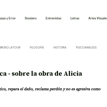
sayo y Error
Dossiers
Entrevistas
Letras
Artes Visuale
BRUNO LATOUR
FILOSOFÍA
HISTORIA
PSICOANÁLISIS
ÍA
LETRAS
CRÍTICA
CRÓNICA
SONIDOS
a - sobre la obra de Alicia
 CURSOS
AUDIOTEXTO
HÍBRIDOS
CINE
FICCIONES
ico, repara el daño, reclama perdón y no es agresiva como 
AFUERISMOS
POESÍA
ENSAYO