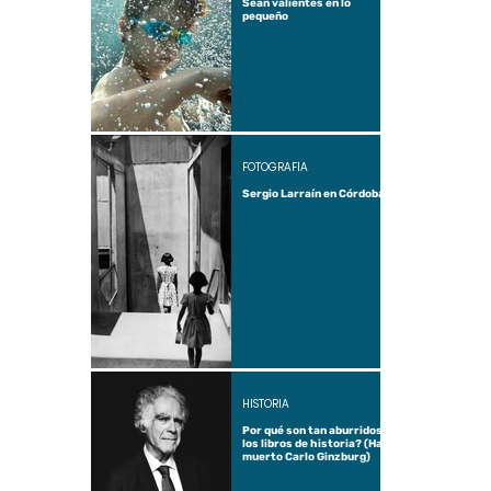
Sean valientes en lo
pequeño
FOTOGRAFÍA
Sergio Larraín en Córdoba
HISTORIA
Por qué son tan aburridos
los libros de historia? (Ha
muerto Carlo Ginzburg)