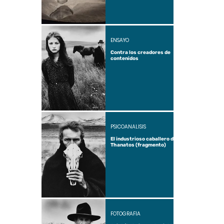
ENSAYO
Contra los creadores de
contenidos
PSICOANÁLISIS
El industrioso caballero de
Thanatos (fragmento)
FOTOGRAFÍA