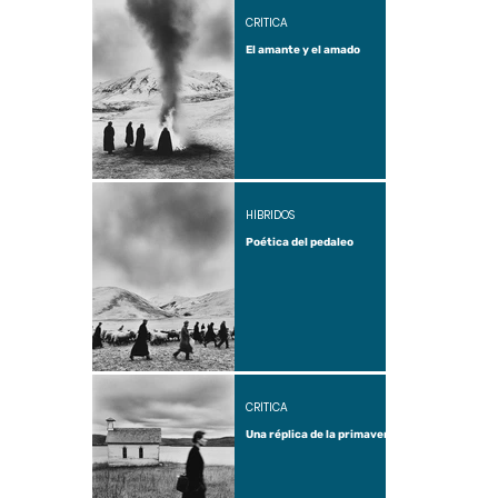
CRÍTICA
El amante y el amado
HÍBRIDOS
Poética del pedaleo
CRÍTICA
Una réplica de la primavera