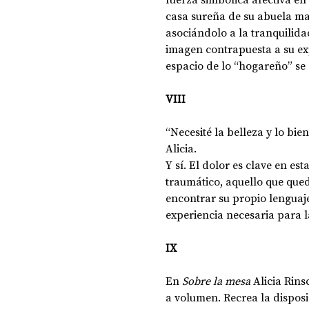
casa sureña de su abuela 
ma
asociándolo a la tranquilidad
imagen contrapuesta a su ex
espacio de lo “hogareño” se
VIII
“Necesité la belleza y lo bi
Alicia.
Y sí. El dolor es clave en es
traumático, aquello que qued
encontrar su propio lenguaje
experiencia necesaria para l
IX
En 
Sobre la mesa
 Alicia Rins
a volumen. Recrea la dispos