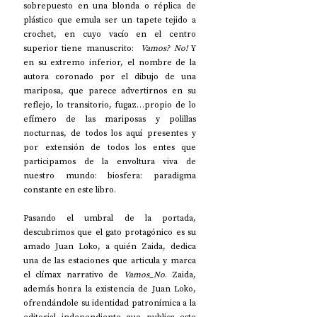
sobrepuesto en una blonda o réplica de 
plástico que emula ser un tapete tejido a 
crochet, en cuyo vacío en el centro 
superior tiene manuscrito:  
Vamos? No!
 Y 
en su extremo inferior, el nombre de la 
autora coronado por el dibujo de una 
mariposa, que parece advertirnos en su 
reflejo, lo transitorio, fugaz…propio de lo 
efímero de las mariposas y polillas 
nocturnas, de todos los aquí presentes y 
por extensión de todos los entes que 
participamos de la envoltura viva de 
nuestro mundo: biosfera: paradigma 
constante en este libro.
Pasando el umbral de la portada, 
descubrimos que el gato protagónico es su 
amado Juan Loko, a quién Zaida, dedica 
una de las estaciones que articula y marca 
el clímax narrativo de 
Vamos_No
. Zaida, 
además honra la existencia de Juan Loko, 
ofrendándole su identidad patronímica a la 
editorial independiente que publica este 