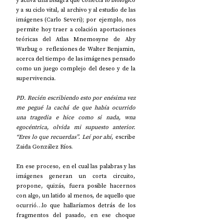
y a su ciclo vital, al archivo y al estudio de las 
imágenes (Carlo Severi); por ejemplo, nos 
permite hoy traer a colación aportaciones 
teóricas del Atlas Mnemosyne de Aby 
Warbug o  reflexiones de Walter Benjamin, 
acerca del tiempo de las imágenes pensado 
como un juego complejo del deseo y de la 
supervivencia.
PD. Recién escribiendo esto por enésima vez 
me pegué la cachá de que había ocurrido 
una tragedia e hice como si nada, wna 
egocéntrica, olvida mi supuesto anterior. 
“Eres lo que recuerdas”. Leí por ahí
, escribe 
Zaida González Ríos.
En ese proceso, en el cual las palabras y las 
imágenes generan un corta circuito, 
propone, quizás, fuera posible hacernos 
con algo, un latido al menos, de aquello que 
ocurrió…lo que hallaríamos detrás de los 
fragmentos del pasado, en ese choque 