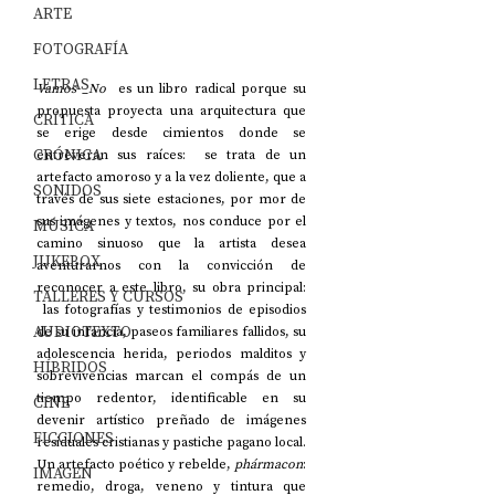
ARTE
FOTOGRAFÍA
LETRAS
Vamos _No 
 es un libro radical porque su 
propuesta proyecta una arquitectura que 
CRÍTICA
se erige desde cimientos donde se 
CRÓNICA
entreveran sus raíces:  se trata de un 
artefacto amoroso y a la vez doliente, que a 
SONIDOS
través de sus siete estaciones, por mor de 
sus imágenes y textos, nos conduce por el 
MÚSICA
camino sinuoso que la artista desea 
JUKEBOX
aventurarnos con la convicción de 
reconocer a este libro, su obra principal: 
TALLERES Y CURSOS
 las fotografías y testimonios de episodios 
AUDIOTEXTO
de su infancia, paseos familiares fallidos, su 
adolescencia herida, periodos malditos y 
HÍBRIDOS
sobrevivencias marcan el compás de un 
tiempo redentor, identificable en su 
CINE
devenir artístico preñado de imágenes 
FICCIONES
residuales cristianas y pastiche pagano local. 
Un artefacto poético y rebelde, 
phármacon
: 
IMAGEN
remedio, droga, veneno y tintura que 