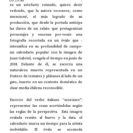
UP2#36
es un artefacto rotundo, quiero decir 
redondo, que la autora reconoce, como 
mencioné, el más logrado de su 
producción, que desde la portada anticipa 
las claves de un relato que protagonizan 
personajes y escenas por-venir: una 
fotografía recortada en un óvalo que -
intensifica en su profundidad de campo- 
un calendario popular con la imagen de 
Juan Gabriel, congela el tiempo en junio de 
2018. Delante de él, se escorza una 
naturaleza muerta representada en un 
frutero de tomates y plátanos al lado de un 
gato, inserto en un contexto doméstico de 
clase media chilena reconocible.
Escorzo del verbo italiano “scorciare”: 
representar las cosas acortándolas según 
las reglas de la perspectiva.  Esta imagen 
ovalada remite al huevo y la data: el 
calendario marca un tiempo para la artista 
inolvidable. El óvalo se acomoda 