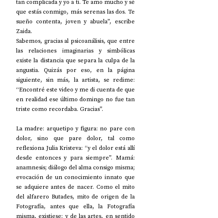
tan complicada y yo a ti. Te amo mucho y sé 
que estás conmigo, más serenas las dos. Te 
sueño contenta, joven y abuela”, escribe 
Zaida.
Sabemos, gracias al psicoanálisis, que entre 
las relaciones imaginarias y simbólicas 
existe la distancia que separa la culpa de la 
angustia. Quizás por eso, en la página 
siguiente, sin más, la artista, se redime: 
“Encontré este video y me di cuenta de que 
en realidad ese último domingo no fue tan 
triste como recordaba. Gracias”.
La madre: arquetipo y figura: no pare con 
dolor, sino que pare dolor, tal como 
reflexiona Julia Kristeva: “y el dolor está allí 
desde entonces y para siempre”. Mamá: 
anamnesis; diálogo del alma consigo misma; 
evocación de un conocimiento innato que 
se adquiere antes de nacer. Como el mito 
del alfarero Butades, mito de origen de la 
Fotografía, antes que ella, la Fotografía 
misma, existiese; y de las artes, en sentido 