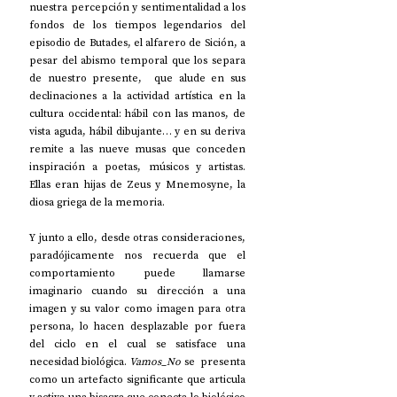
nuestra percepción y sentimentalidad a los 
fondos de los tiempos legendarios del 
episodio de Butades, el alfarero de Sición, a 
pesar del abismo temporal que los separa 
de nuestro presente,  que alude en sus 
declinaciones a la actividad artística en la 
cultura occidental: hábil con las manos, de 
vista aguda, hábil dibujante… y en su deriva 
remite a las nueve musas que conceden 
inspiración a poetas, músicos y artistas. 
Ellas eran hijas de Zeus y Mnemosyne, la 
diosa griega de la memoria.
Y junto a ello, desde otras consideraciones, 
paradójicamente nos recuerda que el 
comportamiento puede llamarse 
imaginario cuando su dirección a una 
imagen y su valor como imagen para otra 
persona, lo hacen desplazable por fuera 
del ciclo en el cual se satisface una 
necesidad biológica. 
Vamos_No 
se  presenta 
como un artefacto significante que articula 
y activa una bisagra que conecta lo biológico 