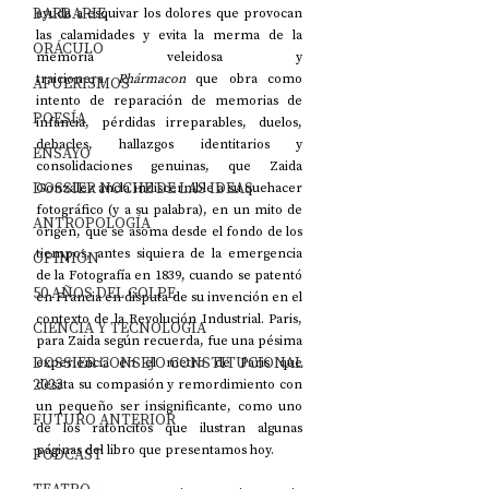
BARBARIE
ayuda a esquivar los dolores que provocan 
las calamidades y evita la merma de la 
ORÁCULO
memoria veleidosa y 
traicionera. 
Phármacon 
que obra como 
AFUERISMOS
intento de reparación de memorias de 
POESÍA
infancia, pérdidas irreparables, duelos, 
debacles, hallazgos identitarios y 
ENSAYO
consolidaciones genuinas, que Zaida 
DOSSIER NOCHE DE LAS IDEAS
González ancla indiscernible a su quehacer 
fotográfico (y a su palabra), en un mito de 
ANTROPOLOGÍA
origen, que se asoma desde el fondo de los 
tiempos, antes siquiera de la emergencia 
OPINIÓN
de la Fotografía en 1839, cuando se patentó 
50 AÑOS DEL GOLPE
en Francia en disputa de su invención en el 
contexto de la Revolución Industrial. Paris, 
CIENCIA Y TECNOLOGÍA
para Zaida según recuerda, fue una pésima 
DOSSIER CONSEJO CONSTITUCIONAL
experiencia en el metro de Paris que 
2023
desata su compasión y remordimiento con 
un pequeño ser insignificante, como uno 
FUTURO ANTERIOR
de los ratoncitos que ilustran algunas 
páginas del libro que presentamos hoy.
PODCAST