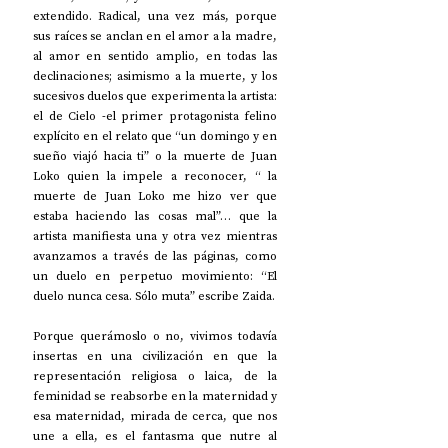
extendido. Radical, una vez más, porque 
sus raíces se anclan en el amor a la madre, 
al amor en sentido amplio, en todas las 
declinaciones; asimismo a la muerte, y los 
sucesivos duelos que experimenta la artista: 
el de Cielo -el primer protagonista felino 
explícito en el relato que “un domingo y en 
sueño viajó hacia ti” o la muerte de Juan 
Loko quien la impele a reconocer, “ la 
muerte de Juan Loko me hizo ver que 
estaba haciendo las cosas mal”… que la 
artista manifiesta una y otra vez mientras 
avanzamos a través de las páginas, como 
un duelo en perpetuo movimiento: “El 
duelo nunca cesa. Sólo muta” escribe Zaida.
Porque querámoslo o no, vivimos todavía 
insertas en una civilización en que la 
representación religiosa o laica, de la 
feminidad se reabsorbe en la maternidad y 
esa maternidad, mirada de cerca, que nos 
une a ella, es el fantasma que nutre al 