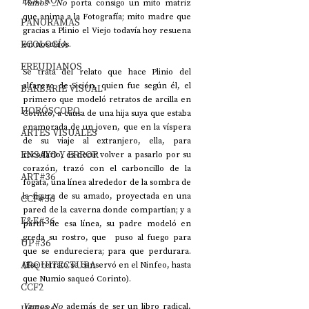
TEATRO
Vamos _No 
porta consigo un mito matriz 
que anima a la Fotografía; mito madre que 
PANORAMAS
gracias a Plinio el Viejo todavía hoy resuena 
ECOLOGÍA
en nosotros.
FREUDIANOS
Se trata del relato que hace Plinio del 
alfarero de Sición, quien fue según él, el 
BARBARIE VISUAL
primero que modeló retratos de arcilla en 
HORÓSCOPO
Corinto, a causa de una hija suya que estaba 
enamorada de un joven, que en la víspera 
ARTES VISUALES
de su viaje al extranjero, ella, para 
ENSAYO Y ERROR
recodarlo, es decir volver a pasarlo por su 
corazón, trazó con el carboncillo de la 
ART#36
fogata, una línea alrededor de la sombra de 
la figura de su amado, proyectada en una 
CCF#36
pared de la caverna donde compartían; y a 
E&E#36
partir de esa línea, su padre modeló en 
greda su rostro, que  puso al fuego para 
UP#36
que se endureciera; para que perdurara. 
ARQUITECTURA
(Ese retrato se conservó en el Ninfeo, hasta 
que Numio saqueó Corinto).
CCF2
Vamos_No 
además de ser un libro radical, 