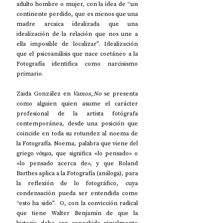
adulto hombre o mujer, con la idea de “un 
continente perdido, que es menos que una 
madre arcaica idealizada que una 
idealización de la relación que nos une a 
ella imposible de localizar”. Idealización 
que el psicoanálisis que nace coetáneo a la 
Fotografía identifica como narcisismo 
primario.
Zaida González en 
Vamos_No
 se presenta 
como alguien quien asume el carácter 
profesional de la artista fotógrafa 
contemporánea, desde una posición que 
coincide en toda su rotundez al noema de 
la Fotografía. 
Noema, palabra que viene del 
griego νόημα, que significa «lo pensado» o 
«lo pensado acerca de», y que Roland 
Barthes aplica a la Fotografía (análoga), para 
la reflexión de lo fotográfico, cuya 
condensación pueda ser entendida como 
“esto ha sido”.  O, con la convicción radical 
que tiene Walter Benjamin de que la 
historia debe ser concebida visualmente 