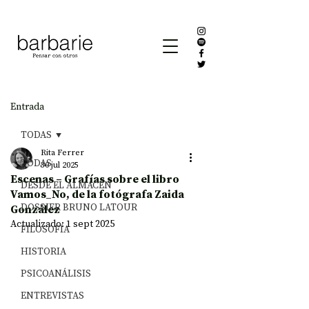
Entrada
TODAS
Rita Ferrer
TODAS
30 jul 2025
Escenas – Grafías sobre el libro
DESDE EL ALMACÉN
Vamos_No, de la fotógrafa Zaida
DOSSIER BRUNO LATOUR
González
Actualizado:
1 sept 2025
FILOSOFÍA
HISTORIA
PSICOANÁLISIS
ENTREVISTAS