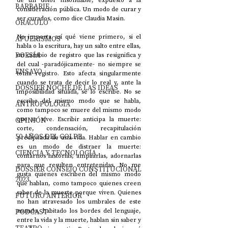
de un dolor insondable, expuesto a la 
BARBARIE
consideración pública. Un modo de curar y 
ser curados, como dice Claudia Masin.
ORÁCULO
No importa así qué viene primero, si el 
AFUERISMOS
habla o la escritura, hay un salto entre ellas, 
POESÍA
un cambio de registro que las resignifica y 
del cual -paradójicamente- no siempre se 
ENSAYO
toma registro. Esto afecta singularmente 
cuando se trata de decir lo real y, ante la 
DOSSIER NOCHE DE LAS IDEAS
imposibilidad situada, se lo escribe. No se 
escribe del mismo modo que se habla, 
ANTROPOLOGÍA
como tampoco se muere del mismo modo 
OPINIÓN
que se vive. Escribir anticipa la muerte: 
corte, condensación, recapitulación 
50 AÑOS DEL GOLPE
precipitada de una vida. Hablar en cambio 
es un modo de distraer la muerte: 
CIENCIA Y TECNOLOGÍA
contarnos historias, ampliarlas, adornarlas 
para que resulten entretenidas. No me 
DOSSIER CONSEJO CONSTITUCIONAL
gusta quienes escriben del mismo modo 
2023
que hablan, como tampoco quienes creen 
saber de la muerte porque viven. Quienes 
FUTURO ANTERIOR
no han atravesado los umbrales de este 
PODCAST
mundo, habitado los bordes del lenguaje, 
entre la vida y la muerte, hablan sin saber y 