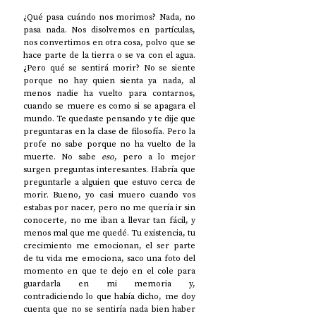
¿Qué pasa cuándo nos morimos? Nada, no 
pasa nada. Nos disolvemos en partículas, 
nos convertimos en otra cosa, polvo que se 
hace parte de la tierra o se va con el agua. 
¿Pero qué se sentirá morir? No se siente 
porque no hay quien sienta ya nada, al 
menos nadie ha vuelto para contarnos, 
cuando se muere es como si se apagara el 
mundo. Te quedaste pensando y te dije que 
preguntaras en la clase de filosofía. Pero la 
profe no sabe porque no ha vuelto de la 
muerte. No sabe 
eso
, pero a lo mejor 
surgen preguntas interesantes. Habría que 
preguntarle a alguien que estuvo cerca de 
morir. Bueno, yo casi muero cuando vos 
estabas por nacer, pero no me quería ir sin 
conocerte, no me iban a llevar tan fácil, y 
menos mal que me quedé. Tu existencia, tu 
crecimiento me emocionan, el ser parte 
de tu vida me emociona, saco una foto del 
momento en que te dejo en el cole para 
guardarla en mi memoria y, 
contradiciendo lo que había dicho, me doy 
cuenta que no se sentiría nada bien haber 