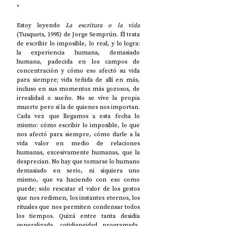
*
Estoy leyendo 
La escritura o la vida
(Tusquets, 1995) de Jorge Semprún. Él trata 
de escribir lo imposible, lo real, y lo logra: 
la experiencia humana, demasiado 
humana, padecida en los campos de 
concentración y cómo eso afectó su vida 
para siempre; vida teñida de allí en más, 
incluso en sus momentos más gozosos, de 
irrealidad o sueño. No se vive la propia 
muerte pero sí la de quienes nos importan. 
Cada vez que llegamos a esta fecha lo 
mismo: cómo escribir lo imposible, lo que 
nos afectó para siempre, cómo darle a la 
vida valor en medio de relaciones 
humanas, excesivamente humanas, que la 
desprecian. No hay que tomarse lo humano 
demasiado en serio, ni siquiera uno 
mismo, que va haciendo con eso como 
puede; solo rescatar el valor de los gestos 
que nos redimen, los instantes eternos, los 
rituales que nos permiten condensar todos 
los tiempos. Quizá entre tanta desidia 
generalizada, cotidianeidad programada, 