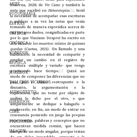
ARTE
(Galerna, 2020) de Vir Cano y también la 
nota que escribió en 
Heterotopías
[1]
. Sentí 
FOTOGRAFÍA
la necesidad de acompañar esas escrituras 
y publicar a su vez las notas que venía 
LETRAS
tomando de manera esporádica acerca de 
CRÍTICA
mis propios duelos, resignificadas en parte 
por lo que Vinciane Despret ha escrito en 
CRÓNICA
A la salud de los muertos: relatos de quienes 
quedan
 (Cactus, 2021). Un llamado y una 
SONIDOS
habilitación: la necesidad de compartir y 
ampliar un cambio en el registro de 
MÚSICA
escritura -múltiple y variado- que vengo 
practicando hace tiempo.
[2]
 Quizá un 
JUKEBOX
modo de componer las diferencias que no 
TALLERES Y CURSOS
pase por el clásico contrapunto o la 
discusión, la argumentación o la 
AUDIOTEXTO
explicación, que no tome por objeto de 
análisis lo dicho por el otro, o que 
HÍBRIDOS
simplemente se dedique a halagarlo o 
enaltecerlo; en fin, un modo de entrar en 
CINE
resonancia poniendo en juego las propias 
FICCIONES
experiencias, palabras y conceptos que no 
encuentran medida común, que hacen 
IMAGEN
cuerpo de un modo singular, porque tratan 