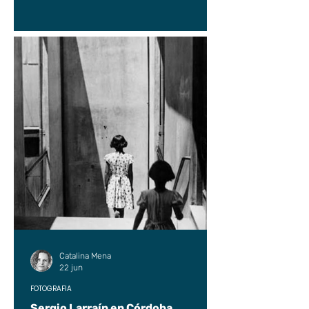
Catalina Mena
22 jun
FOTOGRAFÍA
Sergio Larraín en Córdoba