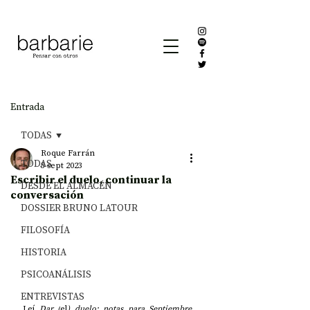
Entrada
TODAS
Roque Farrán
TODAS
5 sept 2023
Escribir el duelo, continuar la
DESDE EL ALMACÉN
conversación
DOSSIER BRUNO LATOUR
FILOSOFÍA
HISTORIA
PSICOANÁLISIS
ENTREVISTAS
Leí 
Dar (
el
) duelo: notas para Septiembre 