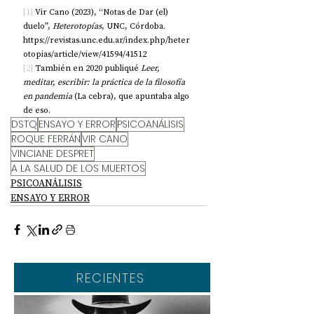
[1]
 Vir Cano (2023), “Notas de Dar (el) 
duelo”, 
Heterotopías
, UNC, Córdoba. 
https://revistas.unc.edu.ar/index.php/heter
otopias/article/view/41594/41512
[2]
 También en 2020 publiqué 
Leer, 
meditar, escribir: la práctica de la filosofía 
en pandemia
 (La cebra), que apuntaba algo 
de eso.
DSTQ
ENSAYO Y ERROR
PSICOANÁLISIS
ROQUE FERRÁN
VIR CANO
VINCIANE DESPRET
A LA SALUD DE LOS MUERTOS
PSICOANÁLISIS
ENSAYO Y ERROR
RECIENTES