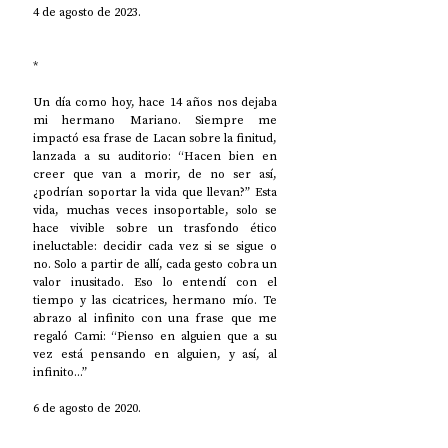
4 de agosto de 2023.
*
Un día como hoy, hace 14 años nos dejaba 
mi hermano Mariano. Siempre me 
impactó esa frase de Lacan sobre la finitud, 
lanzada a su auditorio: “Hacen bien en 
creer que van a morir, de no ser así, 
¿podrían soportar la vida que llevan?” Esta 
vida, muchas veces insoportable, solo se 
hace vivible sobre un trasfondo ético 
ineluctable: decidir cada vez si se sigue o 
no. Solo a partir de allí, cada gesto cobra un 
valor inusitado. Eso lo entendí con el 
tiempo y las cicatrices, hermano mío. Te 
abrazo al infinito con una frase que me 
regaló Cami: “Pienso en alguien que a su 
vez está pensando en alguien, y así, al 
infinito...”
6 de agosto de 2020.