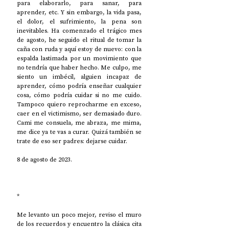
para elaborarlo, para sanar, para 
aprender, etc. Y sin embargo, la vida pasa, 
el dolor, el sufrimiento, la pena son 
inevitables. Ha comenzado el trágico mes 
de agosto, he seguido el ritual de tomar la 
caña con ruda y aquí estoy de nuevo: con la 
espalda lastimada por un movimiento que 
no tendría que haber hecho. Me culpo, me 
siento un imbécil, alguien incapaz de 
aprender, cómo podría enseñar cualquier 
cosa, cómo podría cuidar si no me cuido. 
Tampoco quiero reprocharme en exceso, 
caer en el victimismo, ser demasiado duro. 
Cami me consuela, me abraza, me mima, 
me dice ya te vas a curar. Quizá también se 
trate de eso ser padres: dejarse cuidar.
8 de agosto de 2023.
*
Me levanto un poco mejor, reviso el muro 
de los recuerdos y encuentro la clásica cita 