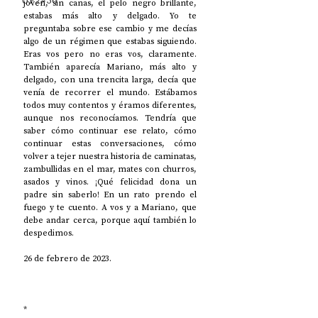
UP2#36
joven, sin canas, el pelo negro brillante, 
estabas más alto y delgado. Yo te 
preguntaba sobre ese cambio y me decías 
algo de un régimen que estabas siguiendo. 
Eras vos pero no eras vos, claramente. 
También aparecía Mariano, más alto y 
delgado, con una trencita larga, decía que 
venía de recorrer el mundo. Estábamos 
todos muy contentos y éramos diferentes, 
aunque nos reconocíamos. Tendría que 
saber cómo continuar ese relato, cómo 
continuar estas conversaciones, cómo 
volver a tejer nuestra historia de caminatas, 
zambullidas en el mar, mates con churros, 
asados y vinos. ¡Qué felicidad dona un 
padre sin saberlo! En un rato prendo el 
fuego y te cuento. A vos y a Mariano, que 
debe andar cerca, porque aquí también lo 
despedimos.
26 de febrero de 2023.
*