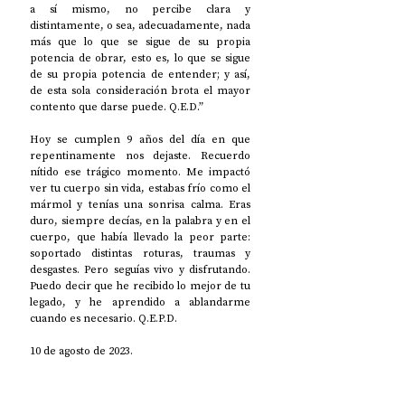
a sí mismo, no percibe clara y 
distintamente, o sea, adecuadamente, nada 
más que lo que se sigue de su propia 
potencia de obrar, esto es, lo que se sigue 
de su propia potencia de entender; y así, 
de esta sola consideración brota el mayor 
contento que darse puede. Q.E.D.”
Hoy se cumplen 9 años del día en que 
repentinamente nos dejaste. Recuerdo 
nítido ese trágico momento. Me impactó 
ver tu cuerpo sin vida, estabas frío como el 
mármol y tenías una sonrisa calma. Eras 
duro, siempre decías, en la palabra y en el 
cuerpo, que había llevado la peor parte: 
soportado distintas roturas, traumas y 
desgastes. Pero seguías vivo y disfrutando. 
Puedo decir que he recibido lo mejor de tu 
legado, y he aprendido a ablandarme 
cuando es necesario. Q.E.P.D.
10 de agosto de 2023.