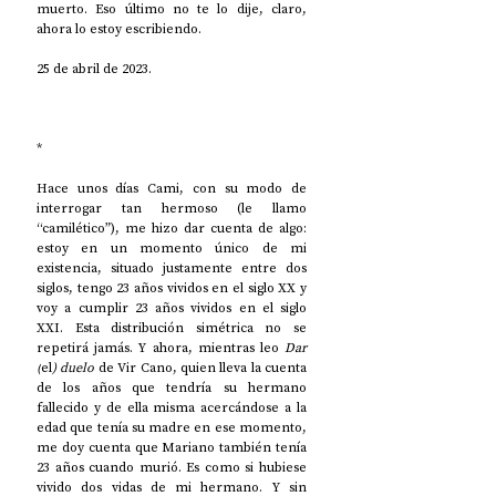
muerto. Eso último no te lo dije, claro, 
ahora lo estoy escribiendo.
25 de abril de 2023.
*
Hace unos días Cami, con su modo de 
interrogar tan hermoso (le llamo 
“camilético”), me hizo dar cuenta de algo: 
estoy en un momento único de mi 
existencia, situado justamente entre dos 
siglos, tengo 23 años vividos en el siglo XX y 
voy a cumplir 23 años vividos en el siglo 
XXI. Esta distribución simétrica no se 
repetirá jamás. Y ahora, mientras leo 
Dar 
(
el
) duelo
 de Vir Cano, quien lleva la cuenta 
de los años que tendría su hermano 
fallecido y de ella misma acercándose a la 
edad que tenía su madre en ese momento, 
me doy cuenta que Mariano también tenía 
23 años cuando murió. Es como si hubiese 
vivido dos vidas de mi hermano. Y sin 