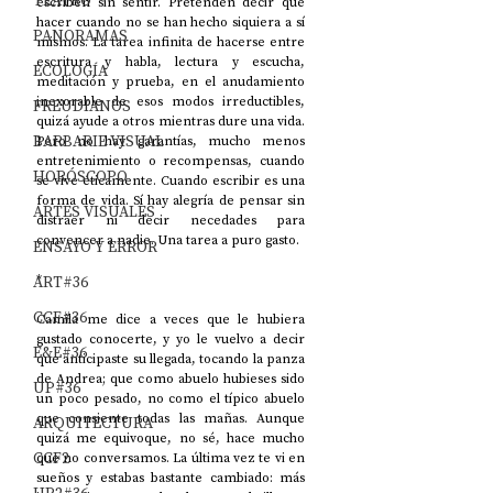
TEATRO
escriben sin sentir. Pretenden decir qué 
hacer cuando no se han hecho siquiera a sí 
PANORAMAS
mismos. La tarea infinita de hacerse entre 
escritura y habla, lectura y escucha, 
ECOLOGÍA
meditación y prueba, en el anudamiento 
inexorable de esos modos irreductibles, 
FREUDIANOS
quizá ayude a otros mientras dure una vida. 
BARBARIE VISUAL
Pero no hay garantías, mucho menos 
entretenimiento o recompensas, cuando 
HORÓSCOPO
se vive éticamente. Cuando escribir es una 
forma de vida. Sí hay alegría de pensar sin 
ARTES VISUALES
distraer ni decir necedades para 
convencer a nadie. Una tarea a puro gasto.
ENSAYO Y ERROR
ART#36
*
CCF#36
Camila me dice a veces que le hubiera 
gustado conocerte, y yo le vuelvo a decir 
E&E#36
que anticipaste su llegada, tocando la panza 
de Andrea; que como abuelo hubieses sido 
UP#36
un poco pesado, no como el típico abuelo 
que consiente todas las mañas. Aunque 
ARQUITECTURA
quizá me equivoque, no sé, hace mucho 
CCF2
que no conversamos. La última vez te vi en 
sueños y estabas bastante cambiado: más 