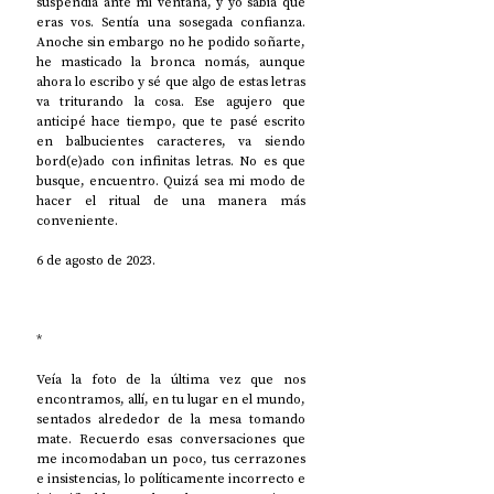
suspendía ante mi ventana, y yo sabía que 
eras vos. Sentía una sosegada confianza. 
Anoche sin embargo no he podido soñarte, 
he masticado la bronca nomás, aunque 
ahora lo escribo y sé que algo de estas letras 
va triturando la cosa. Ese agujero que 
anticipé hace tiempo, que te pasé escrito 
en balbucientes caracteres, va siendo 
bord(e)ado con infinitas letras. No es que 
busque, encuentro. Quizá sea mi modo de 
hacer el ritual de una manera más 
conveniente.
6 de agosto de 2023.
*
Veía la foto de la última vez que nos 
encontramos, allí, en tu lugar en el mundo, 
sentados alrededor de la mesa tomando 
mate. Recuerdo esas conversaciones que 
me incomodaban un poco, tus cerrazones 
e insistencias, lo políticamente incorrecto e 