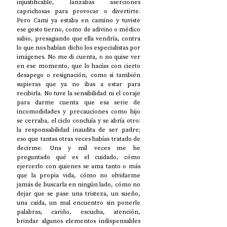
injustificable, lanzabas aserciones 
caprichosas para provocar o divertirte. 
Pero Cami ya estaba en camino y tuviste 
ese gesto tierno, como de adivino o médico 
sabio, presagiando que ella vendría, contra 
lo que nos habían dicho los especialistas por 
imágenes. No me di cuenta, o no quise ver 
en ese momento, que lo hacías con cierto 
desapego o resignación, como si también 
supieras que ya no ibas a estar para 
recibirla. No tuve la sensibilidad ni el coraje 
para darme cuenta que esa serie de 
incomodidades y precauciones como hijo 
se cerraba, el ciclo concluía y se abría otro: 
la responsabilidad inaudita de ser padre; 
eso que tantas otras veces habías tratado de 
decirme. Una y mil veces me he 
preguntado qué es el cuidado, cómo 
ejercerlo con quienes se ama tanto o más 
que la propia vida, cómo no olvidarme 
jamás de buscarla en ningún lado, cómo no 
dejar que se pase una tristeza, un sueño, 
una caída, un mal encuentro sin ponerle 
palabras, cariño, escucha, atención, 
brindar algunos elementos indispensables 