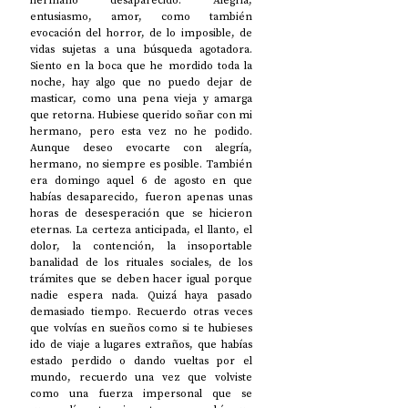
hermano desaparecido. Alegría, 
entusiasmo, amor, como también 
evocación del horror, de lo imposible, de 
vidas sujetas a una búsqueda agotadora. 
Siento en la boca que he mordido toda la 
noche, hay algo que no puedo dejar de 
masticar, como una pena vieja y amarga 
que retorna. Hubiese querido soñar con mi 
hermano, pero esta vez no he podido. 
Aunque deseo evocarte con alegría, 
hermano, no siempre es posible. También 
era domingo aquel 6 de agosto en que 
habías desaparecido, fueron apenas unas 
horas de desesperación que se hicieron 
eternas. La certeza anticipada, el llanto, el 
dolor, la contención, la insoportable 
banalidad de los rituales sociales, de los 
trámites que se deben hacer igual porque 
nadie espera nada. Quizá haya pasado 
demasiado tiempo. Recuerdo otras veces 
que volvías en sueños como si te hubieses 
ido de viaje a lugares extraños, que habías 
estado perdido o dando vueltas por el 
mundo, recuerdo una vez que volviste 
como una fuerza impersonal que se 