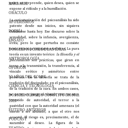
quien se sorprende, quien desea, quien se 
BARBARIE
expone al ridículo y a la humillación. 
ORÁCULO
La caricaturización del psicoanálisis ha sido 
AFUERISMOS
patente desde sus inicios, sin siquiera 
POESÍA
debilitarse hasta hoy. Ese discurso sobre la 
sexualidad, sobre la infancia, avergüenza, 
ENSAYO
irrita; pero lo que perturba no consiste 
tanto en sus presupuestos teóricos. La pura 
DOSSIER NOCHE DE LAS IDEAS
teoría es un invento teórico: 
la filosofía y el 
ANTROPOLOGÍA
psicoanálisis son prácticas
, que giran en 
torno a la transmisión, la transferencia, al 
OPINIÓN
vínculo erótico y asimétrico entre 
50 AÑOS DEL GOLPE
personas. En la filosofía se trata de la 
tradición del discipulado; en el psicoanálisis, 
CIENCIA Y TECNOLOGÍA
de la tradición de la cura. En ambos casos, 
se pone en juego el vínculo con un otro 
DOSSIER CONSEJO CONSTITUCIONAL
investido de autoridad, el terror a la 
2023
pasividad con que la autoridad amenaza (el 
FUTURO ANTERIOR
miedo a ser abusado, a que el otro nos 
acueste
). El riesgo es, precisamente, el de 
PODCAST
sucumbir al deseo. La figura de la 