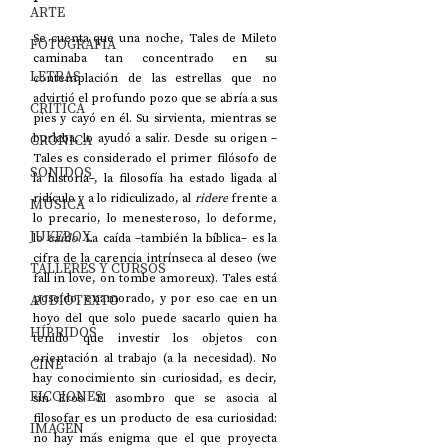
ARTE
Se cuenta que una noche, Tales de Mileto 
FOTOGRAFÍA
caminaba tan concentrado en su 
LETRAS
contemplación de las estrellas que no 
advirtió el profundo pozo que se abría a sus 
CRÍTICA
pies y cayó en él. Su sirvienta, mientras se 
burlaba, lo ayudó a salir. Desde su origen –
CRÓNICA
Tales es considerado el primer filósofo de 
SONIDOS
la historia–, la filosofía ha estado ligada al 
ridículo y a lo ridiculizado, al 
ridere
 frente a 
MÚSICA
lo precario, lo menesteroso, lo deforme, 
JUKEBOX
lo 
caído
. La caída –también la bíblica– es la 
cifra de la carencia intrínseca al deseo (we 
TALLERES Y CURSOS
fall in love, on tombe amoreux). Tales está 
poseído, enamorado, y por eso cae en un 
AUDIOTEXTO
hoyo del que solo puede sacarlo quien ha 
HÍBRIDOS
tenido que investir los objetos con 
orientación al trabajo (a la necesidad). No 
CINE
hay conocimiento sin curiosidad, es decir, 
FICCIONES
sin Eros. El asombro que se asocia al 
filosofar es un producto de esa curiosidad: 
IMAGEN
no hay más enigma que el que proyecta 