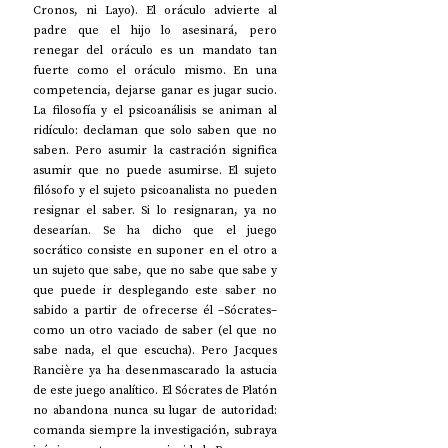
Cronos, ni Layo). El oráculo advierte al 
padre que el hijo lo asesinará, pero 
renegar del oráculo es un mandato tan 
fuerte como el oráculo mismo. En una 
competencia, dejarse ganar es jugar sucio. 
La filosofía y el psicoanálisis se animan al 
ridículo: declaman que solo saben que no 
saben. Pero asumir la castración significa 
asumir que no puede asumirse. El sujeto 
filósofo y el sujeto psicoanalista no pueden 
resignar el saber. Si lo resignaran, ya no 
desearían. Se ha dicho que el juego 
socrático consiste en suponer en el otro a 
un sujeto que sabe, que no sabe que sabe y 
que puede ir desplegando este saber no 
sabido a partir de ofrecerse él –Sócrates– 
como un otro vaciado de saber (el que no 
sabe nada, el que escucha). Pero Jacques 
Rancière ya ha desenmascarado la astucia 
de este juego analítico. El Sócrates de Platón 
no abandona nunca su lugar de autoridad: 
comanda siempre la investigación, subraya 