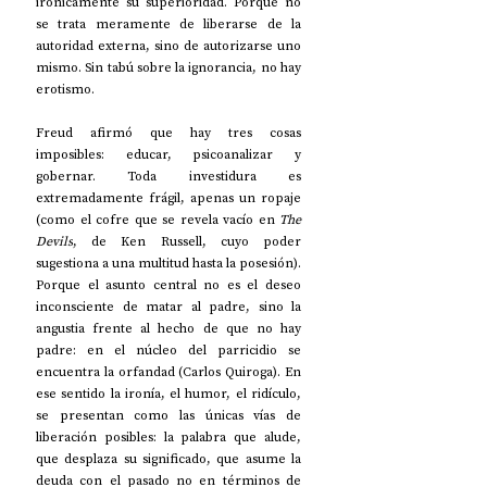
irónicamente su superioridad. Porque no 
se trata meramente de liberarse de la 
autoridad externa, sino de autorizarse uno 
mismo. Sin tabú sobre la ignorancia, no hay 
erotismo. 
Freud afirmó que hay tres cosas 
imposibles: educar, psicoanalizar y 
gobernar. Toda investidura es 
extremadamente frágil, apenas un ropaje 
(como el cofre que se revela vacío en 
The 
Devils
, de Ken Russell, cuyo poder 
sugestiona a una multitud hasta la posesión). 
Porque el asunto central no es el deseo 
inconsciente de matar al padre, sino la 
angustia frente al hecho de que no hay 
padre: en el núcleo del parricidio se 
encuentra la orfandad (Carlos Quiroga). En 
ese sentido la ironía, el humor, el ridículo, 
se presentan como las únicas vías de 
liberación posibles: la palabra que alude, 
que desplaza su significado, que asume la 
deuda con el pasado no en términos de 