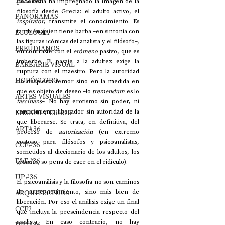
TEATRO
pederastia ha impregnado la imagen de la 
filosofía desde Grecia: el adulto activo, el 
PANORAMAS
inspirator
, transmite el conocimiento. Es 
también quien tiene barba –en sintonía con 
ECOLOGÍA
las figuras icónicas del analista y el filósofo–, 
FREUDIANOS
en contraste con el 
erómeno
 pasivo, que es 
imberbe. El pasaje a la adultez exige la 
BARBARIE VISUAL
ruptura con el maestro. Pero la autoridad 
HORÓSCOPO
no despierta temor sino en la medida en 
que es objeto de deseo 
–
lo 
tremendum
 es lo 
ARTES VISUALES
fascinans
–
. 
No hay erotismo sin poder, ni 
conocimiento liberador sin autoridad de la 
ENSAYO Y ERROR
que liberarse. Se trata, en definitiva, del 
ART#36
proceso de 
autorización
 (en extremo 
costoso para filósofos y psicoanalistas, 
CCF#36
sometidos al diccionario de los adultos, los 
E&E#36
grandes
, so pena de caer en el ridículo). 
UP#36
El psicoanálisis y la filosofía no son caminos 
de autoconocimiento, sino más bien de 
ARQUITECTURA
liberación. Por eso el análisis exige un final 
CCF2
que incluya la prescindencia respecto del 
analista. En caso contrario, no hay 