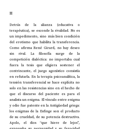
II
Detrás de la alianza (educativa o 
terapéutica), se esconde la rivalidad. No es 
un impedimento, sino más bien condición 
del erotismo que habilita la transferencia. 
Como afirma René Girard, no hay deseo 
sin rival. La filosofía surge de la 
competición dialéctica: no importaba cual 
fuera la tesis que eligiera sostener el 
contrincante, el juego agonístico consistía 
en refutarla. En la terapia psicoanalítica, la 
tensión transferencial se hace explícita no 
solo en las resistencias sino en el hecho de 
que el discurso del paciente es para el 
analista un enigma.
 El vínculo entre enigma 
y odio fue patente en la Antigüedad griega: 
los enigmas de la Esfinge son el producto 
de su crueldad, de su potencia destructiva. 
Apolo, el dios “que hiere de lejos”, 
expresaba su perversidad y su ferocidad 