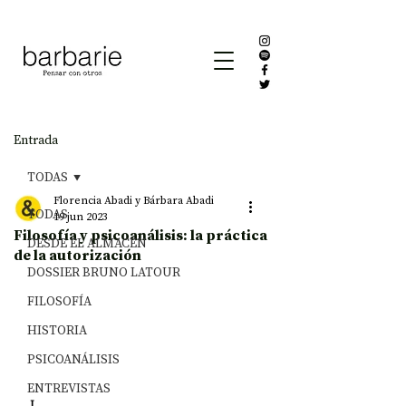
Entrada
TODAS
Florencia Abadi y Bárbara Abadi
TODAS
19 jun 2023
Filosofía y psicoanálisis: la práctica
DESDE EL ALMACÉN
de la autorización
DOSSIER BRUNO LATOUR
FILOSOFÍA
HISTORIA
PSICOANÁLISIS
ENTREVISTAS
I