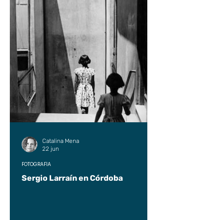
Catalina Mena
22 jun
FOTOGRAFÍA
Sergio Larraín en Córdoba