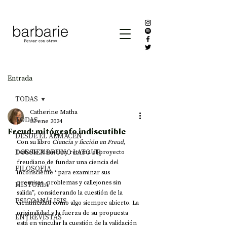
Entrada
TODAS
Catherine Matha
TODAS
22 ene 2024
Freud: mitógrafo indiscutible
DESDE EL ALMACÉN
Con su libro 
Ciencia y ficción en Freud
, 
DOSSIER BRUNO LATOUR
Isabelle Alfandary retoma el proyecto 
freudiano de fundar una ciencia del 
FILOSOFÍA
inconsciente “para examinar sus 
premisas, problemas y callejones sin 
HISTORIA
salida”, considerando la cuestión de la 
PSICOANÁLISIS
cientificidad como algo siempre abierto. La 
originalidad y la fuerza de su propuesta 
ENTREVISTAS
está en vincular la cuestión de la validación 