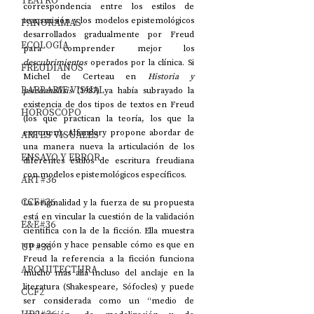
TEATRO
correspondencia entre los estilos de 
transmisión y los modelos epistemológicos 
PANORAMAS
desarrollados gradualmente por Freud 
ECOLOGÍA
para comprender mejor los 
descubrimientos
 operados por la clínica. Si 
FREUDIANOS
Michel de Certeau en 
Historia y 
BARBARIE VISUAL
psicoanálisis
 (1987) ya había subrayado la 
existencia de dos tipos de textos en Freud 
HORÓSCOPO
(los que practican la teoría, los que la 
exponen), Alfandary propone abordar de 
ARTES VISUALES
una manera nueva la articulación de los 
ENSAYO Y ERROR
diferentes estilos de escritura freudiana 
con modelos epistemológicos específicos.
ART#36
CCF#36
La originalidad y la fuerza de su propuesta 
está en vincular la cuestión de la validación 
E&E#36
científica con la de la ficción. Ella muestra 
en acción y hace pensable cómo es que en 
UP#36
Freud la referencia a la ficción funciona 
ARQUITECTURA
mucho más allá incluso del anclaje en la 
literatura (Shakespeare, Sófocles) y puede 
CCF2
ser considerada como un “medio de 