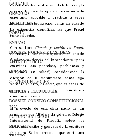
BARBARIE
estandarizadas, restringiendo la fuerza y ​​la 
originalidad de su lenguaje a una especie de 
ORÁCULO
esperanto aplicable a prácticas a veces 
AFUERISMOS
libres de toda teorización y muy alejadas de 
las exigencias científicas, las que Freud 
POESÍA
tanto valoraba.
ENSAYO
Con su libro 
Ciencia y ficción en Freud
, 
DOSSIER NOCHE DE LAS IDEAS
Alfandary retoma el proyecto freudiano de 
fundar una ciencia del inconsciente “para 
ANTROPOLOGÍA
examinar sus premisas, problemas y 
OPINIÓN
callejones sin salida”, considerando la 
cuestión de la cientificidad como algo 
50 AÑOS DEL GOLPE
siempre abierto, es decir, que es capaz de 
generar nuevos y fructíferos 
CIENCIA Y TECNOLOGÍA
cuestionamientos.
DOSSIER CONSEJO CONSTITUCIONAL
2023
El proyecto de esta obra nació de un 
seminario que Alfadary dirigió en el Colegio 
FUTURO ANTERIOR
Internacional de Filosofía sobre los 
PODCAST
diferentes estilos y géneros de la escritura 
freudiana. Se ha constatado que existe una 