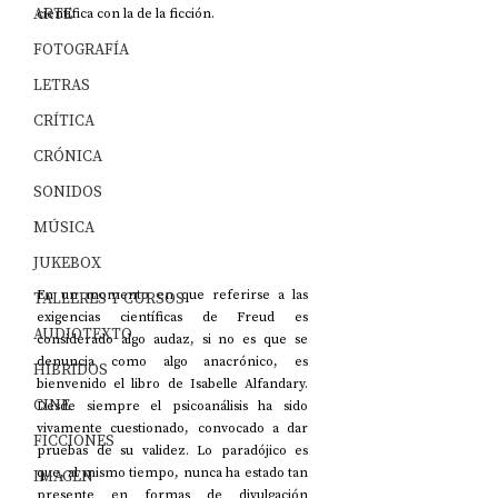
ARTE
científica con la de la ficción.
FOTOGRAFÍA
LETRAS
CRÍTICA
CRÓNICA
SONIDOS
MÚSICA
JUKEBOX
En un momento en que referirse a las 
TALLERES Y CURSOS
exigencias científicas de Freud es 
AUDIOTEXTO
considerado algo audaz, si no es que se 
denuncia como algo anacrónico, es 
HÍBRIDOS
bienvenido el libro de Isabelle Alfandary. 
CINE
Desde siempre el psicoanálisis ha sido 
vivamente cuestionado, convocado a dar 
FICCIONES
pruebas de su validez. Lo paradójico es 
que, al mismo tiempo, nunca ha estado tan 
IMAGEN
presente en formas de divulgación 