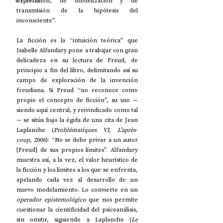
UP2#36
exploración, de modelización y de 
transmisión de la hipótesis del 
inconsciente”.
La ficción es la “intuición teórica” que 
Isabelle Alfandary pone a trabajar con gran 
delicadeza en su lectura de Freud, de 
principio a fin del libro, delimitando así su 
campo de exploración de la invención 
freudiana. Si Freud “no reconoce como 
propio el concepto de ficción”, su uso —
siendo aquí central, y reivindicado como tal
— se sitúa bajo la égida de una cita de Jean 
Laplanche (
Problématiques VI, L’après-
coup,
 2006): “No se debe privar a un autor 
[Freud] de sus propios límites”. Alfandary 
muestra así, a la vez, el valor heurístico de 
la ficción y los límites a los que se enfrenta, 
apelando cada vez al desarrollo de un 
nuevo modelamiento. Lo convierte en un 
operador epistemológico
 que nos permite 
cuestionar la cientificidad del psicoanálisis, 
sin omitir, siguiendo a Laplanche (
Le 