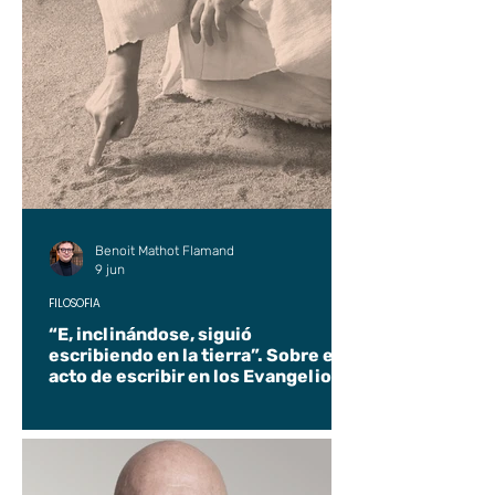
Benoit Mathot Flamand
9 jun
FILOSOFÍA
“E, inclinándose, siguió
escribiendo en la tierra”. Sobre el
acto de escribir en los Evangelios.