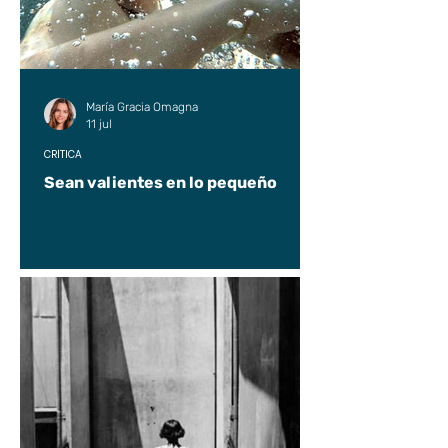
María Gracia Omagna
11 jul
CRÍTICA
Sean valientes en lo pequeño