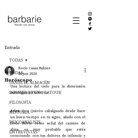
Entrada
TODAS
Rocío Casas Bulnes
TODAS
10 jun 2024
Horóscopo
DESDE EL ALMACÉN
Una lectura del cielo para la dimensión 
DOSSIER BRUNO LATOUR
mitológica en la tierra
FILOSOFÍA
Aries: 
Con Quirón cabalgando desde hace 
HISTORIA
un buen tiempo en tu signo, aliado con el 
PSICOANÁLISIS
Nodo Norte como señal del camino de 
alma, es muy probable que estés 
ENTREVISTAS
conectando con tus dolores de infancia y 