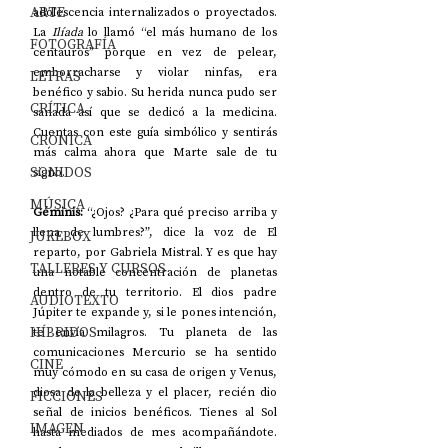
ARTE
adolescencia internalizados o proyectados. 
La 
Ilíada
 lo llamó “el más humano de los 
FOTOGRAFÍA
centauros” porque en vez de pelear, 
emborracharse y violar ninfas, era 
LETRAS
benéfico y sabio. Su herida nunca pudo ser 
CRÍTICA
sanada así que se dedicó a la medicina. 
Cuentas con este guía simbólico y sentirás 
CRÓNICA
más calma ahora que Marte sale de tu 
SONIDOS
signo.
MÚSICA
Géminis: 
“¿Ojos? ¿Para qué preciso arriba y 
llena de lumbres?”, dice la voz de El 
JUKEBOX
reparto, por Gabriela Mistral. Y es que hay 
TALLERES Y CURSOS
una notable concentración de planetas 
dentro de tu territorio. El dios padre 
AUDIOTEXTO
Júpiter te expande y, si le pones intención, 
HÍBRIDOS
te envía milagros. Tu planeta de las 
comunicaciones Mercurio se ha sentido 
CINE
muy cómodo en su casa de origen y Venus, 
diosa de la belleza y el placer, recién dio 
FICCIONES
señal de inicios benéficos. Tienes al Sol 
IMAGEN
hasta mediados de mes acompañándote. 