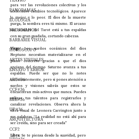
TEATRO
para ver las revoluciones colectivas y los 
PANORAMAS
acelerados cambios tecnológicos. Aparece 
lo mejor y lo peor. El dios de la muerte 
ECOLOGÍA
purga, la sombra eres tú mismo. El arcano 
FREUDIANOS
sin nombre del Tarot está a tus espaldas 
con su gran guadaña, cortando cabezas.
BARBARIE VISUAL
Virgo: 
Los sueños oceánicos del dios 
HORÓSCOPO
Neptuno necesitan materializarse en el 
ARTES VISUALES
plano concreto gracias a que el dios 
anciano del tiempo Saturno avanza a tus 
ENSAYO Y ERROR
espaldas. Puede ser que no lo notes 
ART#36
conscientemente, pero si pones atención a 
sueños y visiones sabrás que estos se 
CCF#36
encuentran más activos que nunca. Puedes 
utilizar tus talentos para registrarlos y 
E&E#36
canalizar revelaciones. Observa ahora la 
UP#36
obra visual de Leonora Carrington junto a 
sus palabras “La realidad no está ahí para 
ARQUITECTURA
ser creída, sino para ser creada”
CCF2
Libra: 
Se te piensa desde la suavidad, pero 