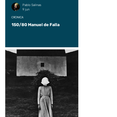
Pablo Salinas
9 jun
CRÓNICA
150/80 Manuel de Falla