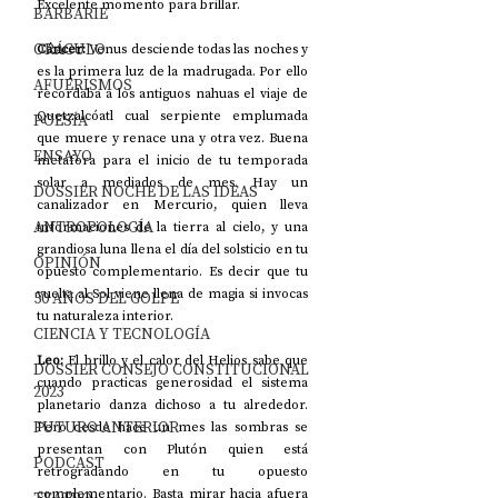
Excelente momento para brillar.
BARBARIE
ORÁCULO
Cáncer: 
Venus desciende todas las noches y 
es la primera luz de la madrugada. Por ello 
AFUERISMOS
recordaba a los antiguos nahuas el viaje de 
Quetzalcóatl cual serpiente emplumada 
POESÍA
que muere y renace una y otra vez. Buena 
ENSAYO
metáfora para el inicio de tu temporada 
solar a mediados de mes. Hay un 
DOSSIER NOCHE DE LAS IDEAS
canalizador en Mercurio, quien lleva 
ANTROPOLOGÍA
informaciones de la tierra al cielo, y una 
grandiosa luna llena el día del solsticio en tu 
OPINIÓN
opuesto complementario. Es decir que tu 
vuelta al Sol viene llena de magia si invocas 
50 AÑOS DEL GOLPE
tu naturaleza interior.
CIENCIA Y TECNOLOGÍA
Leo: 
El brillo y el calor del Helios sabe que 
DOSSIER CONSEJO CONSTITUCIONAL
cuando practicas generosidad el sistema 
2023
planetario danza dichoso a tu alrededor. 
FUTURO ANTERIOR
Pero desde hace un mes las sombras se 
presentan con Plutón quien está 
PODCAST
retrogradando en tu opuesto 
complementario. Basta mirar hacia afuera 