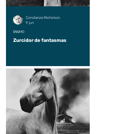
Constanza Michelson
9 jun
ENSAYO
Zurcidor de fantasmas