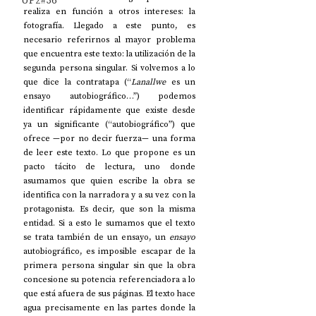
UP2#36
realiza en función a otros intereses: la 
fotografía. Llegado a este punto, es 
necesario referirnos al mayor problema 
que encuentra este texto: la utilización de la 
segunda persona singular. Si volvemos a lo 
que dice la contratapa (“
Lanallwe 
es un 
ensayo autobiográfico…”) podemos 
identificar rápidamente que existe desde 
ya un significante (“autobiográfico”) que 
ofrece —por no decir fuerza— una forma 
de leer este texto. Lo que propone es un 
pacto tácito de lectura, uno donde 
asumamos que quien escribe la obra se 
identifica con la narradora y a su vez con la 
protagonista. Es decir, que son la misma 
entidad. Si a esto le sumamos que el texto 
se trata también de un ensayo, un 
ensayo
autobiográfico, es imposible escapar de la 
primera persona singular sin que la obra 
concesione su potencia referenciadora a lo 
que está afuera de sus páginas. El texto hace 
agua precisamente en las partes donde la 