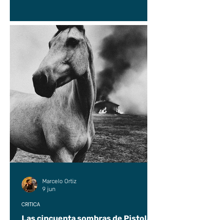
Marcelo Ortiz
9 jun
CRÍTICA
Las cincuenta sombras de Pistolas