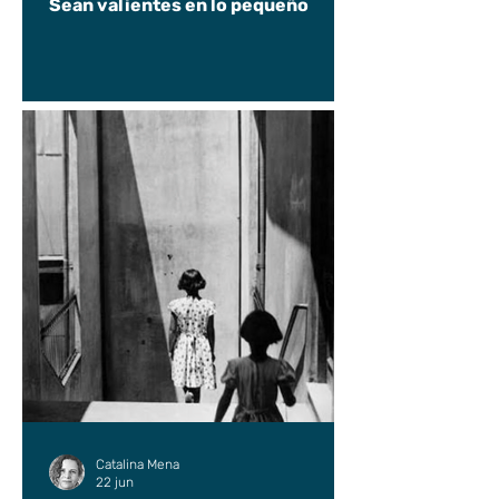
Sean valientes en lo pequeño
Catalina Mena
22 jun