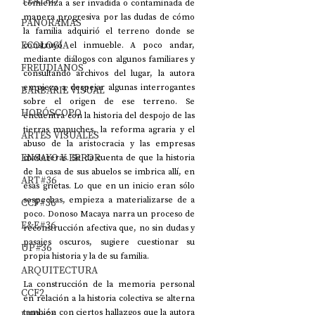
TEATRO
comienza a ser invadida o contaminada de 
manera progresiva por las dudas de cómo 
PANORAMAS
la familia adquirió el terreno donde se 
ECOLOGÍA
construyó el inmueble. A poco andar, 
mediante diálogos con algunos familiares y 
FREUDIANOS
consultando archivos del lugar, la autora 
empieza a despejar algunas interrogantes 
BARBARIE VISUAL
sobre el origen de ese terreno. Se 
HORÓSCOPO
encuentra con la historia del despojo de las 
tierras mapuches, la reforma agraria y el 
ARTES VISUALES
abuso de la aristocracia y las empresas 
ENSAYO Y ERROR
madereras. Se da cuenta de que la historia 
de la casa de sus abuelos se imbrica allí, en 
ART#36
esas grietas. Lo que en un inicio eran sólo 
sospechas, empieza a materializarse de a 
CCF#36
poco. Donoso Macaya narra un proceso de 
E&E#36
reconstrucción afectiva que, no sin dudas y 
pasajes oscuros, sugiere cuestionar su 
UP#36
propia historia y la de su familia.  
ARQUITECTURA
La construcción de la memoria personal 
CCF2
en relación a la historia colectiva se alterna 
también con ciertos hallazgos que la autora 