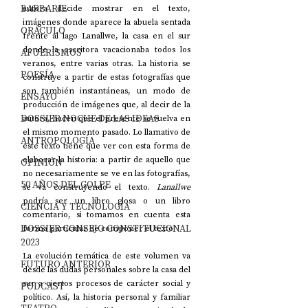
BARBARIE
autora decide mostrar en el texto, 
imágenes donde aparece la abuela sentada 
ORÁCULO
frente al lago Lanallwe, la casa en el sur 
donde la escritora vacacionaba todos los 
AFUERISMOS
veranos, entre varias otras. La historia se 
POESÍA
construye a partir de estas fotografías que 
son también instantáneas, un modo de 
ENSAYO
producción de imágenes que, al decir de la 
DOSSIER NOCHE DE LAS IDEAS
autora, hacen que el presente se vuelva en 
el mismo momento pasado. Lo llamativo de 
ANTROPOLOGÍA
este texto tiene que ver con esta forma de 
elaborar la historia: a partir de aquello que 
OPINIÓN
no necesariamente se ve en las fotografías, 
50 AÑOS DEL GOLPE
se va construyendo el texto. 
Lanallwe 
podría ser un libro glosa o un libro 
CIENCIA Y TECNOLOGÍA
comentario, si tomamos en cuenta esta 
DOSSIER CONSEJO CONSTITUCIONAL
forma particular de componer el texto.
2023
La evolución temática de este volumen va 
FUTURO ANTERIOR
desde las dudas personales sobre la casa del 
sur a ciertos procesos de carácter social y 
PODCAST
político. Así, la historia personal y familiar 