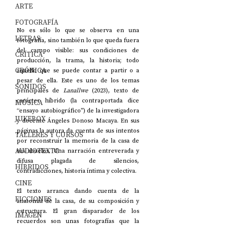
ARTE
FOTOGRAFÍA
No es sólo lo que se observa en una 
LETRAS
fotografía, sino también lo que queda fuera 
del campo visible: sus condiciones de 
CRÍTICA
producción, la trama, la historia; todo 
CRÓNICA
aquello que se puede contar a partir o a 
pesar de ella. Este es uno de los temas 
SONIDOS
principales de 
Lanallwe
 (2023), texto de 
carácter híbrido (la contraportada dice 
MÚSICA
“ensayo autobiográfico”) de la investigadora 
JUKEBOX
y docente Ángeles Donoso Macaya. En sus 
páginas la autora da cuenta de sus intentos 
TALLERES Y CURSOS
por reconstruir la memoria de la casa de 
AUDIOTEXTO
sus abuelos. Una narración entreverada y 
difusa plagada de silencios, 
HÍBRIDOS
contradicciones, historia íntima y colectiva. 
CINE
El texto arranca dando cuenta de la 
FICCIONES
anatomía de la casa, de su composición y 
estructura. El gran disparador de los 
IMAGEN
recuerdos son unas fotografías que la 