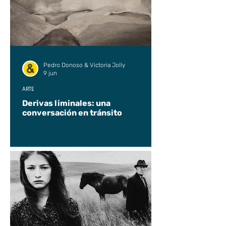
Pedro Donoso & Victoria Jolly
9 jun
ARTE
Derivas liminales: una
conversación en tránsito