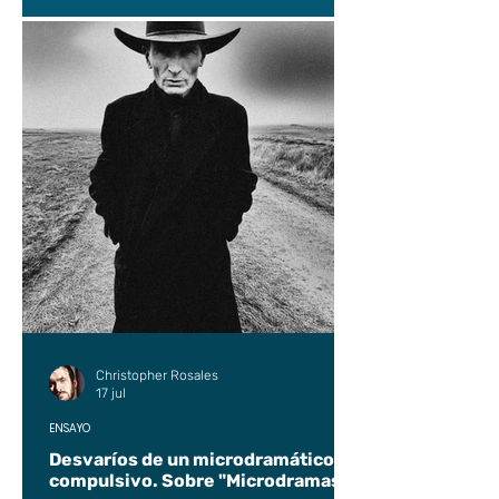
Christopher Rosales
17 jul
ENSAYO
Desvaríos de un microdramático
compulsivo. Sobre "Microdramas".