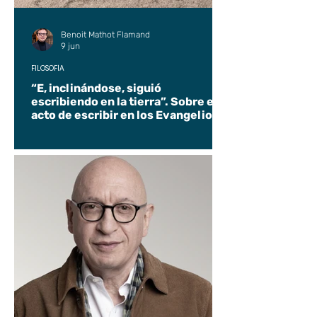
Benoit Mathot Flamand
9 jun
FILOSOFÍA
“E, inclinándose, siguió
escribiendo en la tierra”. Sobre el
acto de escribir en los Evangelios.