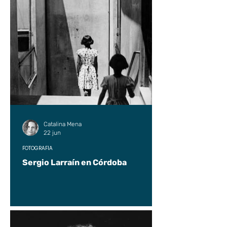
Catalina Mena
22 jun
FOTOGRAFÍA
Sergio Larraín en Córdoba