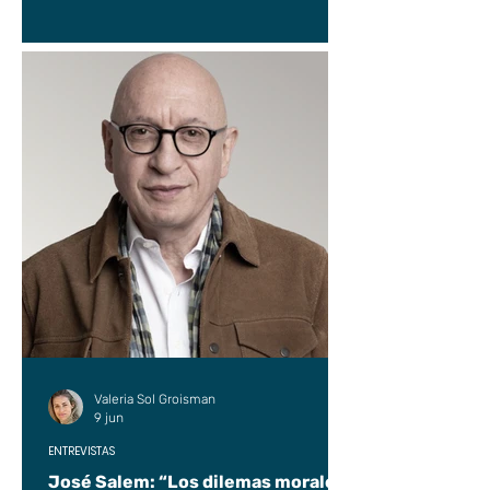
Valeria Sol Groisman
9 jun
ENTREVISTAS
José Salem: “Los dilemas morales