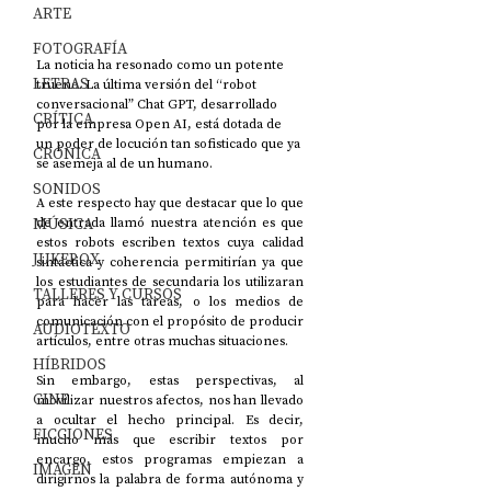
ARTE
FOTOGRAFÍA
La noticia ha resonado como un potente 
LETRAS
trueno. La última versión del “robot 
conversacional” Chat GPT, desarrollado 
CRÍTICA
por la empresa Open AI, está dotada de 
un poder de locución tan sofisticado que ya 
CRÓNICA
se asemeja al de un humano. 
SONIDOS
A este respecto hay que destacar que lo que 
MÚSICA
de entrada llamó nuestra atención es que 
estos robots escriben textos cuya calidad 
JUKEBOX
sintáctica y coherencia permitirían ya que 
los estudiantes de secundaria los utilizaran 
TALLERES Y CURSOS
para hacer las tareas, o los medios de 
comunicación con el propósito de producir 
AUDIOTEXTO
artículos, entre otras muchas situaciones. 
HÍBRIDOS
Sin embargo, estas perspectivas, al 
CINE
movilizar nuestros afectos, nos han llevado 
a ocultar el hecho principal. Es decir, 
FICCIONES
mucho más que escribir textos por 
encargo, estos programas empiezan a 
IMAGEN
dirigirnos la palabra de forma autónoma y 