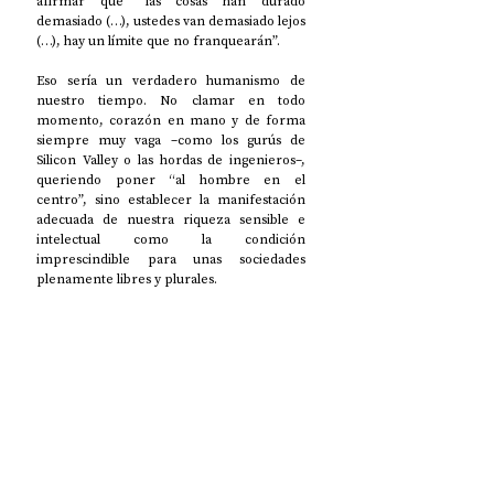
afirmar que “las cosas han durado  
demasiado (…), ustedes van demasiado lejos 
(…), hay un límite que no franquearán”. 
Eso sería un verdadero humanismo de 
nuestro tiempo. No clamar en todo 
momento, corazón en mano y de forma 
siempre muy vaga –como los gurús de 
Silicon Valley o las hordas de ingenieros–, 
queriendo poner “al hombre en el 
centro”, sino establecer la manifestación 
adecuada de nuestra riqueza sensible e 
intelectual como la condición 
imprescindible para unas sociedades 
plenamente libres y plurales. 