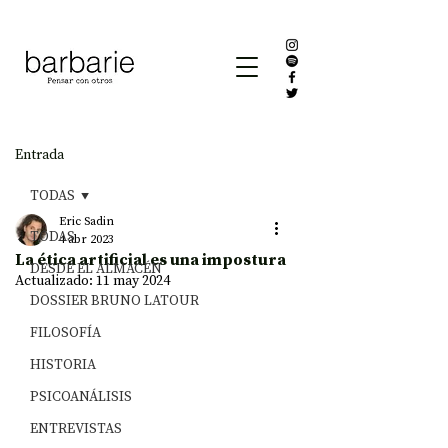
Entrada
TODAS
Eric Sadin
TODAS
4 abr 2023
La ética artificial es una impostura
DESDE EL ALMACÉN
Actualizado:
11 may 2024
DOSSIER BRUNO LATOUR
FILOSOFÍA
HISTORIA
PSICOANÁLISIS
ENTREVISTAS