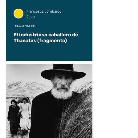
Francesca Lombardo
9 jun
PSICOANÁLISIS
El industrioso caballero de
Thanatos (fragmento)