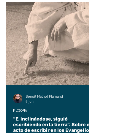
Benoit Mathot Flamand
9 jun
FILOSOFÍA
“E, inclinándose, siguió
escribiendo en la tierra”. Sobre el
acto de escribir en los Evangelios.