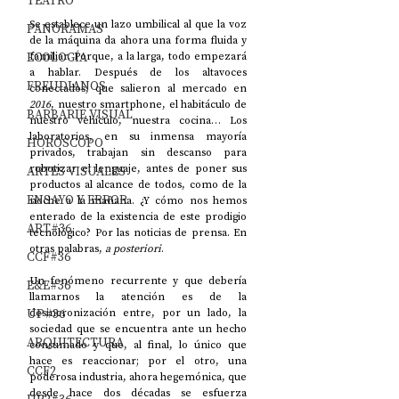
TEATRO
Se establece un lazo umbilical al que la voz 
PANORAMAS
de la máquina da ahora una forma fluida y 
ECOLOGÍA
familiar. Porque, a la larga, todo empezará 
a hablar. Después de los altavoces 
FREUDIANOS
conectados, que salieron al mercado en 
2016
, nuestro smartphone, el habitáculo de 
BARBARIE VISUAL
nuestro vehículo, nuestra cocina… Los 
laboratorios, en su inmensa mayoría 
HORÓSCOPO
privados, trabajan sin descanso para 
robotizar el lenguaje, antes de poner sus 
ARTES VISUALES
productos al alcance de todos, como de la 
ENSAYO Y ERROR
noche a la mañana. ¿Y cómo nos hemos 
enterado de la existencia de este prodigio 
ART#36
tecnológico? Por las noticias de prensa. En 
otras palabras, 
a posteriori
.
CCF#36
Un fenómeno recurrente y que debería 
E&E#36
llamarnos la atención es de la 
UP#36
desincronización entre, por un lado, la 
sociedad que se encuentra ante un hecho 
ARQUITECTURA
consumado y que, al final, lo único que 
hace es reaccionar; por el otro, una 
CCF2
poderosa industria, ahora hegemónica, que 
desde hace dos décadas se esfuerza 