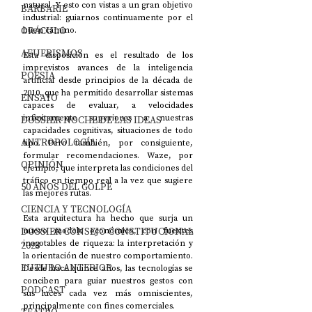
natural. Y esto con vistas a un gran objetivo 
BARBARIE
industrial: guiarnos continuamente por el 
ORÁCULO
buen camino. 
AFUERISMOS
Esta disposición es el resultado de los 
imprevistos avances de la inteligencia 
POESÍA
artificial desde principios de la década de 
2010, que ha permitido desarrollar sistemas 
ENSAYO
capaces de evaluar, a velocidades 
infinitamente superiores a nuestras 
DOSSIER NOCHE DE LAS IDEAS
capacidades cognitivas, situaciones de todo 
ANTROPOLOGÍA
tipo. Pero también, por consiguiente, 
formular recomendaciones. Waze, por 
OPINIÓN
ejemplo, que interpreta las condiciones del 
tráfico en tiempo real a la vez que sugiere 
50 AÑOS DEL GOLPE
las mejores rutas. 
CIENCIA Y TECNOLOGÍA
Esta arquitectura ha hecho que surja un 
DOSSIER CONSEJO CONSTITUCIONAL
nuevo modelo económico, con fuentes 
inagotables de riqueza: la interpretación y 
2023
la orientación de nuestro comportamiento. 
FUTURO ANTERIOR
Desde hace quince años, las tecnologías se 
conciben para guiar nuestros gestos con 
PODCAST
sus luces cada vez más omniscientes, 
principalmente con fines comerciales.