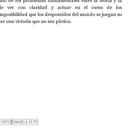
no de los problemas fundamentales entre la teoría y la 
 de ver con claridad y actuar en el curso de los 
imposibilidad que los desposeídos del mundo se juegan su 
ar una victoria que no sea pírrica.
ORTIZ
DIAMELA ELTIT