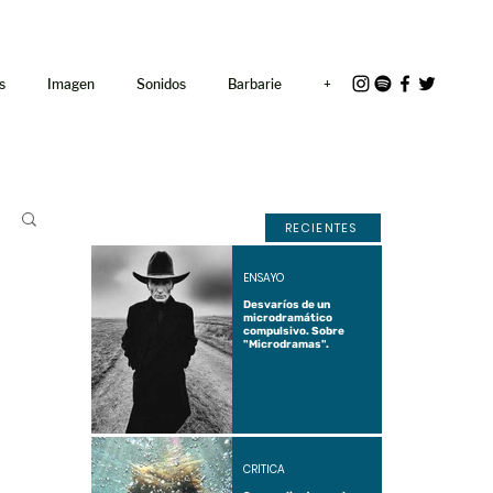
<link rel="icon"
href="/path/to/favicon.ico">
s
Imagen
Sonidos
Barbarie
+
RECIENTES
ENSAYO
Desvaríos de un
microdramático
compulsivo. Sobre
"Microdramas".
CRÍTICA