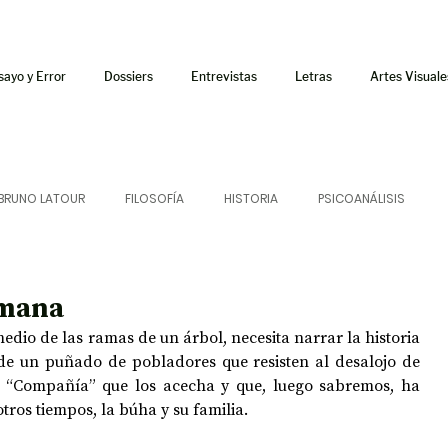
sayo y Error
Dossiers
Entrevistas
Letras
Artes Visuale
BRUNO LATOUR
FILOSOFÍA
HISTORIA
PSICOANÁLISIS
ÍA
LETRAS
CRÍTICA
CRÓNICA
SONIDOS
umana
dio de las ramas de un árbol, necesita narrar la historia 
 CURSOS
AUDIOTEXTO
HÍBRIDOS
CINE
FICCIONES
de un puñado de pobladores que resisten al desalojo de 
 “Compañía” que los acecha y que, luego sabremos, ha 
tros tiempos, la búha y su familia. 
AFUERISMOS
POESÍA
ENSAYO