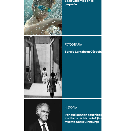
Sean valientes en lo
pequeño
FOTOGRAFÍA
Sergio Larraín en Córdoba
HISTORIA
Por qué son tan aburridos
los libros de historia? (Ha
muerto Carlo Ginzburg)