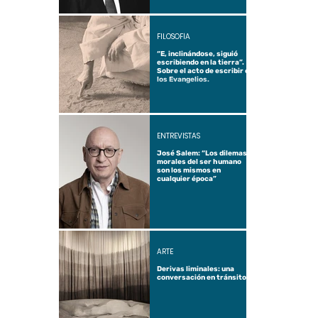
FILOSOFÍA
“E, inclinándose, siguió
escribiendo en la tierra”.
Sobre el acto de escribir en
los Evangelios.
ENTREVISTAS
José Salem: “Los dilemas
morales del ser humano
son los mismos en
cualquier época”
ARTE
Derivas liminales: una
conversación en tránsito