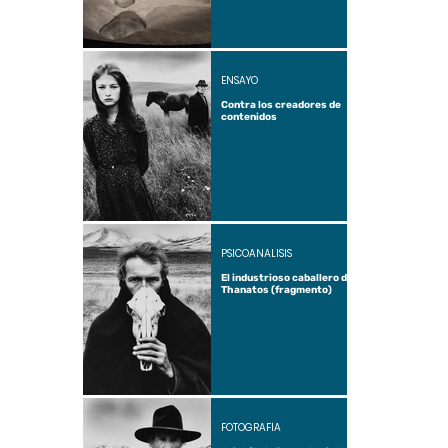
ENSAYO
Contra los creadores de
contenidos
PSICOANÁLISIS
El industrioso caballero de
Thanatos (fragmento)
FOTOGRAFÍA