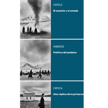
CRÍTICA
El amante y el amado
HÍBRIDOS
Poética del pedaleo
CRÍTICA
Una réplica de la primavera