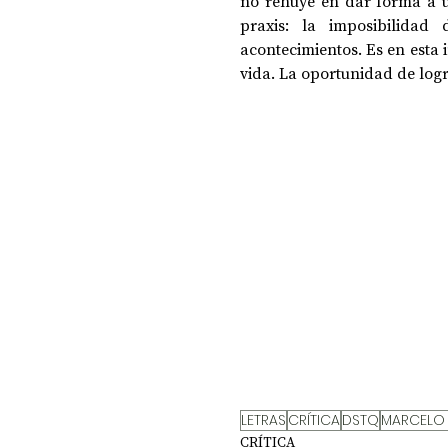
no rehúye en dar forma a u
praxis: la imposibilidad
acontecimientos. Es en esta 
vida. La oportunidad de logr
LETRAS
CRÍTICA
DSTQ
MARCELO 
CRÍTICA