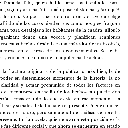
e Diamela Eltit, quien habla tiene las facultades para 
a, sigilo y astucia. Y también posee distancia. ¿Para qué? 
a historia. No podría ser de otra forma: el ave que elige 
OPOLOGÍA
OPINIÓN
50 AÑOS DEL GOLPE
 allí donde las cosas pierden sus contornos y se fraguan 
ñía para desalojar a los habitantes de la cuadra. Ellos lo 
anizan; tienen una vocera y planifican reuniones 
rra estos hechos desde la rama más alta de un baobab, 
ucrarse en el curso de los acontecimientos. Se le ha 
r y conocer, a cambio de la impotencia de actuar.
a la fractura originaria de la política, o más bien, la de 
poder en determinados momentos de la historia: la no 
 claridad y actuar premunido de todos los factores en 
a de encontrarse en medio de los hechos, no puede sino 
ión considerando lo que existe en ese momento, las 
dicas y sociales de la lucha en el presente. Puede conocer 
idea del futuro, pero su material de análisis siempre ha 
resente. En la novela, quien encarna esta posición es la 
 fue dirigente social y que ahora se encuentra en estado 