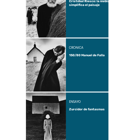
Cristóbal Riesco: la niebla
simplifica el paisaje
CRÓNICA
150/80 Manuel de Falla
ENSAYO
Zurcidor de fantasmas