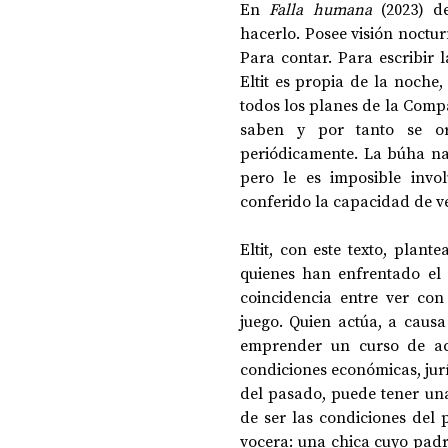
En 
Falla humana 
(2023) d
hacerlo. Posee visión nocturn
Para contar. Para escribir l
DOSSIER NOCHE DE LAS IDEAS
ANTR
Eltit es propia de la noche,
todos los planes de la Compa
saben y por tanto se org
CIENCIA Y TECNOLOGÍA
periódicamente. La búha na
pero le es imposible invol
conferido la capacidad de ve
Eltit, con este texto, plante
quienes han enfrentado el 
coincidencia entre ver con
juego. Quien actúa, a caus
emprender un curso de acc
condiciones económicas, jurí
del pasado, puede tener una 
de ser las condiciones del p
vocera: una chica cuyo padre