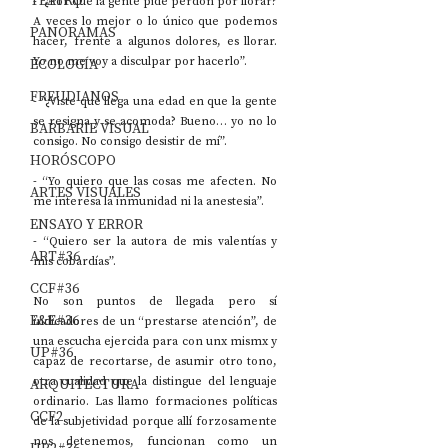
TEATRO
- “¿Por qué la gente pide perdón por llorar? 
A veces lo mejor o lo único que podemos 
PANORAMAS
hacer, frente a algunos dolores, es llorar. 
Yo no me voy a disculpar por hacerlo”. 
ECOLOGÍA
FREUDIANOS
- “¿Viste que llega una edad en que la gente 
se resigna y se acomoda? Bueno… yo no lo 
BARBARIE VISUAL
consigo. No consigo desistir de mí”.
HORÓSCOPO
- “Yo quiero que las cosas me afecten. No 
ARTES VISUALES
me interesa la inmunidad ni la anestesia”.
ENSAYO Y ERROR
- “Quiero ser la autora de mis valentías y 
ART#36
mis cobardías”.
CCF#36
No son puntos de llegada pero sí 
E&E#36
indicadores de un “prestarse atención”, de 
una escucha ejercida para con unx mismx y 
UP#36
capaz de recortarse, de asumir otro tono, 
otra cualidad que la distingue del lenguaje 
ARQUITECTURA
ordinario. Las llamo formaciones políticas 
CCF2
de la subjetividad porque allí forzosamente 
nos detenemos, funcionan como un 