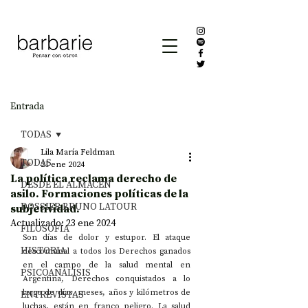
Entrada
TODAS
Lila María Feldman
TODAS
21 ene 2024
La política reclama derecho de
DESDE EL ALMACÉN
asilo. Formaciones políticas de la
DOSSIER BRUNO LATOUR
subjetividad.
Actualizado:
23 ene 2024
FILOSOFÍA
Son días de dolor y estupor. El ataque 
HISTORIA
descomunal a todos los Derechos ganados 
en el campo de la salud mental en 
PSICOANÁLISIS
Argentina, Derechos conquistados a lo 
largo de días, meses, años y kilómetros de 
ENTREVISTAS
luchas, están en franco peligro. La salud 