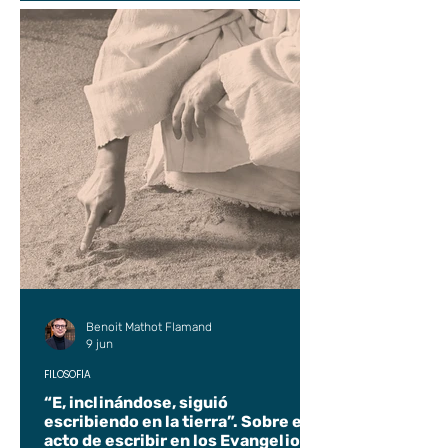
Benoit Mathot Flamand
9 jun
FILOSOFÍA
“E, inclinándose, siguió
escribiendo en la tierra”. Sobre el
acto de escribir en los Evangelios.