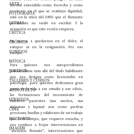
ARTE
mental entendida como Derecho y como 
territorio en el que se restituye dignidad, 
FOTOGRAFÍA
está en la mira del DNU que el flamante 
LETRAS
presidente no vaciló en escribir. Y la 
sensación es que esto recién empieza. 
CRÍTICA
No vamos a quedarnos en el dolor, el 
CRÓNICA
estupor ni en la resignación. Por eso 
SONIDOS
escribo. 
MÚSICA
Para quienes nos autopercibimos 
JUKEBOX
psicoanalistas más allá del título habilitante 
que nos designa como licenciadxs en 
TALLERES Y CURSOS
psicología, para quienes dedicamos gran 
parte de la vida a ese estudio y ese oficio, 
AUDIOTEXTO
las formaciones del inconsciente de 
HÍBRIDOS
nuestros pacientes (sus sueños, sus 
síntomas y lapsus) son como piedras 
CINE
preciosas, huellas y eslabones de un trabajo 
FICCIONES
que lleva tiempo, que requiere escucha, y 
nos conduce a forjar intervenciones en 
IMAGEN
“atención flotante”, intervenciones que 