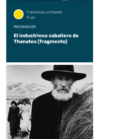
Francesca Lombardo
9 jun
PSICOANÁLISIS
El industrioso caballero de
Thanatos (fragmento)