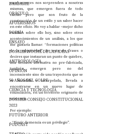
muchas veces nos sorprenden a nosotrxs 
BARBARIE
mismxs, que emergen fuera de todo 
ORÁCULO
cálculo pero que son fruto de la 
construcción de un estilo y un saber hacer 
AFUERISMOS
en este oficio. No voy a hablar –mejor dicho 
POESÍA
escribir- sobre ello hoy, sino sobre otros 
acontecimientos de un análisis, a los que 
ENSAYO
me gustaría llamar: “formaciones políticas 
de la subjetividad”. Se trata de frases o 
DOSSIER NOCHE DE LAS IDEAS
decires que instauran un punto de quiebre, 
ANTROPOLOGÍA
una decisión afirmativa no pre-fabricada, 
también emergen pero no del 
OPINIÓN
inconsciente sino de una trayectoria que se 
50 AÑOS DEL GOLPE
ve sacudida e interpelada, llevada a 
encontrarse en un nuevo lugar de 
CIENCIA Y TECNOLOGÍA
enunciación, en un territorio originario de 
existencia.
DOSSIER CONSEJO CONSTITUCIONAL
2023
Por ejemplo:
FUTURO ANTERIOR
- “Fingir demencia es un privilegio”.
PODCAST