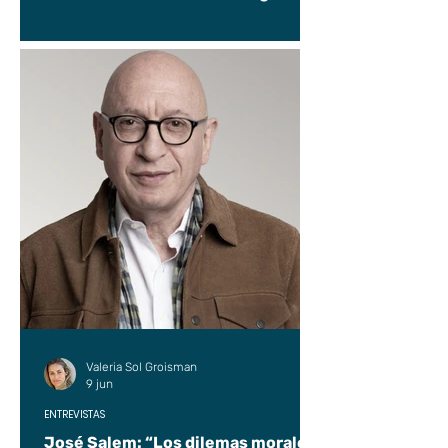
Valeria Sol Groisman
9 jun
ENTREVISTAS
José Salem: “Los dilemas morales