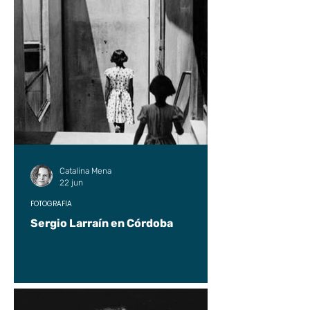
Catalina Mena
22 jun
FOTOGRAFÍA
Sergio Larraín en Córdoba