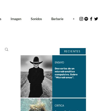
<link rel="icon"
href="/path/to/favicon.ico">
s
Imagen
Sonidos
Barbarie
+
RECIENTES
ENSAYO
Desvaríos de un
microdramático
compulsivo. Sobre
"Microdramas".
CRÍTICA