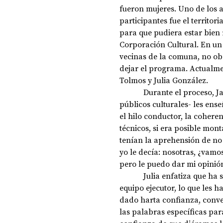
fueron mujeres. Uno de los 
participantes fue el territor
para que pudiera estar bien 
Corporación Cultural. En un
vecinas de la comuna, no ob
dejar el programa. Actualme
Tolmos y Julia González. 
            Durante el proceso, Javier Ibacache -critico de artes escénicas y especialista en 
públicos culturales- les ens
el hilo conductor, la coherenc
técnicos, si era posible mon
tenían la aprehensión de no 
yo le decía: nosotras, ¿vamos
pero le puedo dar mi opinión
            Julia enfatiza que ha sido crucial las confianzas generadas entre ellas y el 
equipo ejecutor, lo que les h
dado harta confianza, conv
las palabras específicas pa