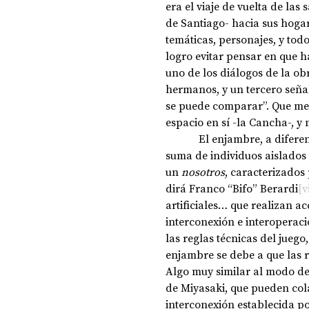
era el viaje de vuelta de la
de Santiago- hacia sus hogar
temáticas, personajes, y todo
logro evitar pensar en que h
uno de los diálogos de la ob
hermanos, y un tercero señal
se puede comparar”. Que me l
espacio en sí -la Cancha-, y 
            El enjambre, 
suma de individuos aislados
un 
nosotros
, caracterizados
dirá Franco “Bifo” Berardi
[v
artificiales… que realizan a
interconexión e interoperaci
las reglas técnicas del jueg
enjambre se debe a que las re
Algo muy similar al modo de
de Miyasaki, que pueden cola
interconexión establecida p