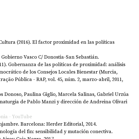
ultura (2016). El factor proximidad en las políticas 
l Gobierno Vasco C/ Donostia-San Sebastián.
011). Gobernanza de las políticas de proximidad: análisis 
ocrático de los Consejos Locales Bienestar (Murcia, 
ação Pública - RAP, vol. 45, núm. 2, marzo-abril, 2011, 
s Donoso, Paulina Giglio, Marcela Salinas, Gabriel Urzúa 
aturgia de Pablo Manzi y dirección de Andreina Olivari 
nia - YouTube
njambre. Barcelona: Herder Editorial, 2014.
ología del fin: sensibilidad y mutación conectiva. 
ires: Caja Negra, 2017.