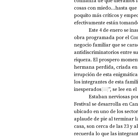
confianza de que diéramos la
cosas con miedo…hasta que 
poquito más críticos y empecé
efectivamente están tomando
            Este 4 de enero se inauguró el festival, el jueves 5 fui a observar la primera 
obra programada por el Com
negocio familiar que se cara
antidiscriminatorios entre 
riqueza. El prospero moment
hermana perdida, criada en u
irrupción de esta enigmática
los integrantes de esta famil
inesperados
[iii]
”, se lee en 
            Estaban nerviosas por cómo iba a reaccionar el público. La primera semana el 
Festival se desarrolla en Ca
ubicado en uno de los secto
aplaude de pie al terminar la
casa, son cerca de las 23 y a
recuerda lo que las integra