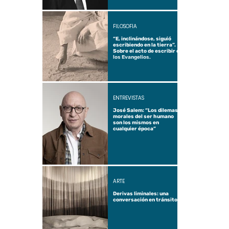
FILOSOFÍA
“E, inclinándose, siguió
escribiendo en la tierra”.
Sobre el acto de escribir en
los Evangelios.
ENTREVISTAS
José Salem: “Los dilemas
morales del ser humano
son los mismos en
cualquier época”
ARTE
Derivas liminales: una
conversación en tránsito