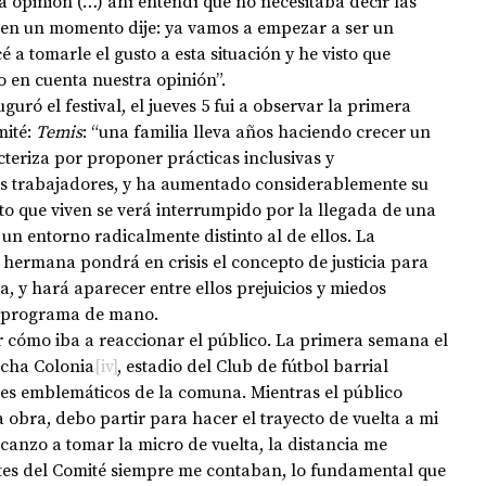
 opinión (…) ahí entendí que no necesitaba decir las 
en un momento dije: ya vamos a empezar a ser un 
 a tomarle el gusto a esta situación y he visto que 
 en cuenta nuestra opinión”.
ité: 
Temis
: “una familia lleva años haciendo crecer un 
cteriza por proponer prácticas inclusivas y 
sus trabajadores, y ha aumentado considerablemente su 
o que viven se verá interrumpido por la llegada de una 
n entorno radicalmente distinto al de ellos. La 
 hermana pondrá en crisis el concepto de justicia para 
ia, y hará aparecer entre ellos prejuicios y miedos 
el programa de mano. 
ncha Colonia
[iv]
, estadio del Club de fútbol barrial 
res emblemáticos de la comuna. Mientras el público 
 obra, debo partir para hacer el trayecto de vuelta a mi 
lcanzo a tomar la micro de vuelta, la distancia me 
ntes del Comité siempre me contaban, lo fundamental que 