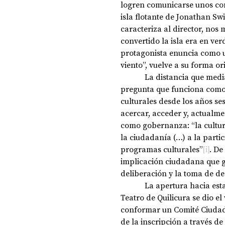
logren comunicarse unos con
isla flotante de Jonathan Swi
caracteriza al director, nos 
DOSSIER NOCHE DE LAS IDEAS
ANTR
convertido la isla era en ver
protagonista enuncia como un 
viento”, vuelve a su forma or
CIENCIA Y TECNOLOGÍA
            La distancia que media entre arte, ciencia y sociedad es también la gran 
pregunta que funciona como h
culturales desde los años ses
acercar, acceder y, actualme
como gobernanza: “la cultura
la ciudadanía (…) a la partic
programas culturales”
[i]
. De
implicación ciudadana que g
deliberación y la toma de de
            La apertura hacia esta última fase en el marco del desarrollo del Festival de 
Teatro de Quilicura se dio el
conformar un Comité Ciudad
de la inscripción a través d