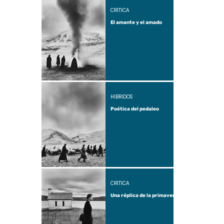
CRÍTICA
El amante y el amado
HÍBRIDOS
Poética del pedaleo
CRÍTICA
Una réplica de la primavera