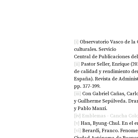
[i]
 Observatorio Vasco de la C
culturales. Servicio
Central de Publicaciones de
[ii]
 Pastor Seller, Enrique (2
de calidad y rendimiento dem
España). Revista de Administr
pp. 377-399.
[iii]
 Con Gabriel Cañas, Carlo
y Guilherme Sepúlveda. Dram
y Pablo Manzi. 
[iv]
Emblemas - Cancha Colo
[v]
 Han, Byung-Chul. En el e
[vi]
 Berardi, Franco. Fenomen
Ciudad Autónoma de Buenos A