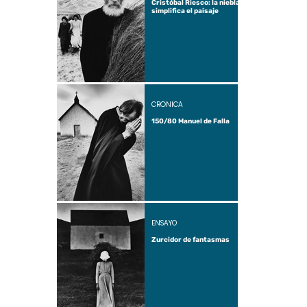
Cristóbal Riesco: la niebla
simplifica el paisaje
CRÓNICA
150/80 Manuel de Falla
ENSAYO
Zurcidor de fantasmas