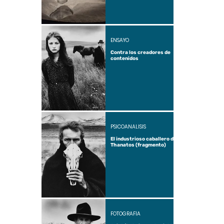
ENSAYO
Contra los creadores de
contenidos
PSICOANÁLISIS
El industrioso caballero de
Thanatos (fragmento)
FOTOGRAFÍA