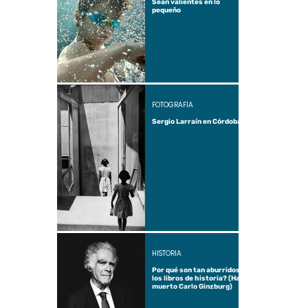
Sean valientes en lo
pequeño
FOTOGRAFÍA
Sergio Larraín en Córdoba
HISTORIA
Por qué son tan aburridos
los libros de historia? (Ha
muerto Carlo Ginzburg)