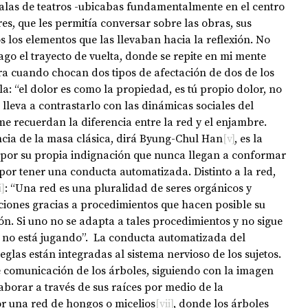
s salas de teatros -ubicabas fundamentalmente en el centro 
es, que les permitía conversar sobre las obras, sus 
s los elementos que las llevaban hacia la reflexión. No 
ago el trayecto de vuelta, donde se repite en mi mente 
ra cuando chocan dos tipos de afectación de dos de los 
a: “el dolor es como la propiedad, es tú propio dolor, no 
leva a contrastarlo con las dinámicas sociales del 
me recuerdan la diferencia entre la red y el enjambre. 
a diferencia de la masa clásica, dirá Byung-Chul Han
[v]
, es la 
 por su propia indignación que nunca llegan a conformar 
 por tener una conducta automatizada. Distinto a la red, 
i]
: “Una red es una pluralidad de seres orgánicos y 
cciones gracias a procedimientos que hacen posible su 
ón. Si uno no se adapta a tales procedimientos y no sigue 
o, no está jugando”.  La conducta automatizada del 
glas están integradas al sistema nervioso de los sujetos. 
 comunicación de los árboles, siguiendo con la imagen 
borar a través de sus raíces por medio de la 
or una red de hongos o micelios
[vii]
, donde los árboles 