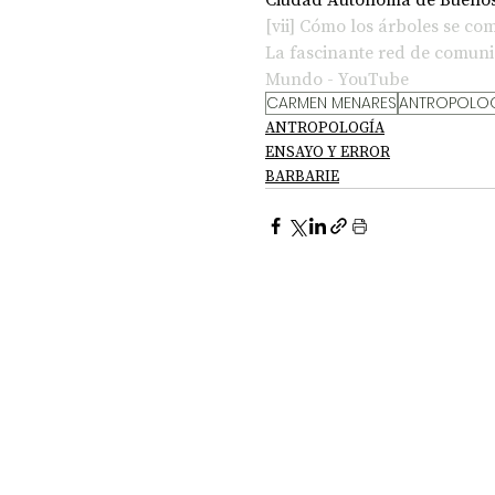
[vii]
Cómo los árboles se com
La fascinante red de comunic
Mundo - YouTube
CARMEN MENARES
ANTROPOLO
ANTROPOLOGÍA
ENSAYO Y ERROR
BARBARIE