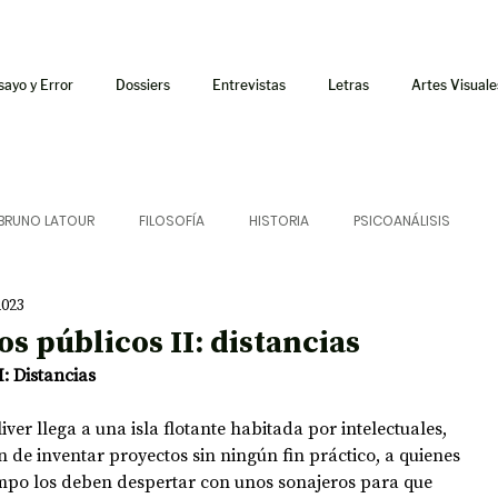
sayo y Error
Dossiers
Entrevistas
Letras
Artes Visuale
BRUNO LATOUR
FILOSOFÍA
HISTORIA
PSICOANÁLISIS
2023
ÍA
LETRAS
CRÍTICA
CRÓNICA
SONIDOS
os públicos II: distancias
: Distancias 
 CURSOS
AUDIOTEXTO
HÍBRIDOS
CINE
FICCIONES
ven de inventar proyectos sin ningún fin práctico, a quienes 
iempo los deben despertar con unos sonajeros para que 
AFUERISMOS
POESÍA
ENSAYO