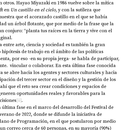
 otros. Hayao Miyazaki en 1986 vuelve sobre la mítica 
ft en 
Un castillo en el cielo
, y con la sutileza que 
muestra que el acorazado castillo en el que se había 
OPOLOGÍA
OPINIÓN
50 AÑOS DEL GOLPE
dad un árbol flotante, que por medio de la frase que la 
conjuro: “planta tus raíces en la tierra y vive con el 
iginal.
ipótesis de trabajo en el ámbito de las políticas 
enta, por eso -en su propia jerga- se habla de participar, 
nte.  vincular o colaborar. En esta última fase conocida 
 se abre hacia los agentes y sectores culturales y hacia 
ipación del tercer sector en el diseño y la gestión de los 
 ahí que el reto sea crear condiciones y espacios de 
eneren oportunidades reales y favorables para la 
cisiones
[ii]
. 
 verano de 2022, donde se difunde la iniciativa de 
ano de Programación, en el que postularon por medio 
e un correo cerca de 60 personas, en su mayoría (90%) 