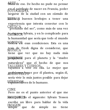
ARTE
Nada de eso. De hecho no pude no pensar 
en el privilegio de nacer en Francia, poder 
FOTOGRAFÍA
largarse de la ciudad con un cúmulo de 
LETRAS
libros y buenos brebajes a tener una 
experiencia que intenta conectar con lo 
CRÍTICA
“profundo del ser”, como más de una vez 
lo expresa Sylvain, y en lo complicado para 
CRÓNICA
la humanidad que sería que todo el mundo 
SONIDOS
viviera en esas condiciones. Esta es una 
tesis de Zizek digna de considerar, que 
MÚSICA
tiene que ver que no hay nada más 
JUKEBOX
perjudicial para el planeta y la “madre 
naturaleza” que el hecho de que nos 
TALLERES Y CURSOS
vayamos a vivir en ella. Lo mejor que 
podríamos hacer por él plantea, según él, 
AUDIOTEXTO
sería vivir lo más juntos posible para dejar 
HÍBRIDOS
espacios libres de lo humano.
CINE
Pero no es el punto anterior el que me 
FICCIONES
interpeló. Es el siguiente: Sylvain Tesson 
escribe un libro para hablar de la vida 
IMAGEN
simple que de simple no tiene 