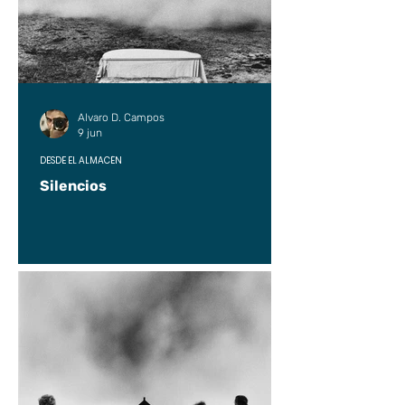
Alvaro D. Campos
9 jun
DESDE EL ALMACÉN
Silencios