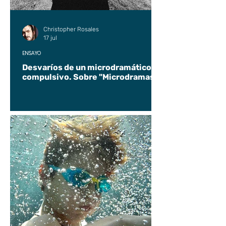
Christopher Rosales
17 jul
ENSAYO
Desvaríos de un microdramático
compulsivo. Sobre "Microdramas".