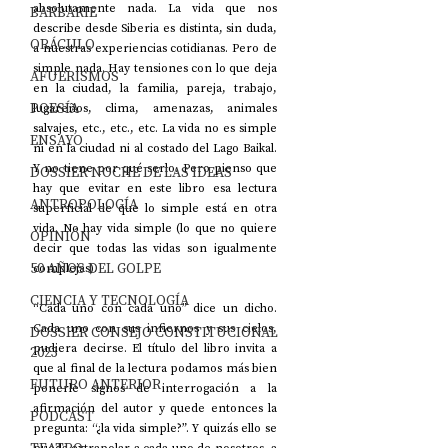
absolutamente nada. La vida que nos 
BARBARIE
describe desde Siberia es distinta, sin duda, 
ORÁCULO
a nuestras experiencias cotidianas. Pero de 
simple nada. Hay tensiones con lo que deja 
AFUERISMOS
en la ciudad, la familia, pareja, trabajo, 
POESÍA
lugareños, clima, amenazas, animales 
salvajes, etc., etc., etc. La vida no es simple 
ENSAYO
ni en la ciudad ni al costado del Lago Baikal. 
Y no tiene por qué serlo. Pero pienso que 
DOSSIER NOCHE DE LAS IDEAS
hay que evitar en este libro esa lectura 
ANTROPOLOGÍA
superficial de que lo simple está en otra 
vida. No hay vida simple (lo que no quiere 
OPINIÓN
decir que todas las vidas son igualmente 
50 AÑOS DEL GOLPE
complejas).
CIENCIA Y TECNOLOGÍA
“Cada uno con cada uno” dice un dicho. 
Cada uno con sus infiernos y sus cielos, 
DOSSIER CONSEJO CONSTITUCIONAL
pudiera decirse. El título del libro invita a 
2023
que al final de la lectura podamos más bien 
FUTURO ANTERIOR
ponerle signos de interrogación a la 
afirmación del autor y quede entonces la 
PODCAST
pregunta: “¿la vida simple?”. Y quizás ello se 