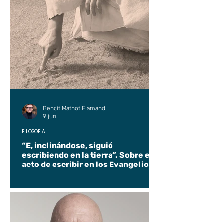
Benoit Mathot Flamand
9 jun
FILOSOFÍA
“E, inclinándose, siguió
escribiendo en la tierra”. Sobre el
acto de escribir en los Evangelios.