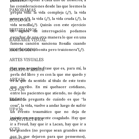
TEATRO
pueda extrapolar a cada uno de nosotros, a 
las consideraciones desde las que leemos la 
PANORAMAS
propia vida: la vida compleja (¿?), la vida 
amarga (¿?), la vida (¿?), la vida cruda (¿?), la 
ECOLOGÍA
vida sencilla(¿?). Quizás con este ejercicio 
FREUDIANOS
de signos de interrogación podamos 
escuchar de una otra manera lo que en una 
BARBARIE VISUAL
famosa canción sanciona Rosalía cuando 
HORÓSCOPO
dice “la vida es bonita pero traicionera”(¿?).
ARTES VISUALES
Hay una pequeña frase que es, para mí, la 
ENSAYO Y ERROR
perla del libro y es con la que me quedo y 
ART#36
es la que da sentido al título de este texto 
que escribo. En mi quehacer cotidiano, 
CCF#36
entre los pacientes que atiendo, no deja de 
E&E#36
insistir la pregunta de cuándo es que “la 
cosa”, la vida, vuelve a andar luego de sufrir 
UP#36
un evento traumático que no deja de 
insistir en un presente coagulado. Hay que 
ARQUITECTURA
ir a Freud, hay que ir a Lacan, hay que ir a 
CCF2
los grandes (no porque sean grandes sino 
por lo que dejaron para que pensemos), 