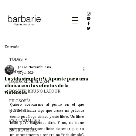
Entrada
TODAS
Jorge Norambuena
TODAS
17 jul 2024
La vida simple (¿?). Apunte para una
DESDE EL ALMACÉN
clínica con los efectos de la
DOSSIER BRUNO LATOUR
violencia.
FILOSOFÍA
Quiero acercarme al punto en el que 
HISTORIA
puedo rescatar algo que cruza mi práctica 
como psicólogo clínico y este libro. Un libro 
PSICOANÁLISIS
bello pero exigente, diría. Y no, no tiene 
que ver con los beneficios de tener que ir a 
ENTREVISTAS
un campamento a tener una “vida simple”. 