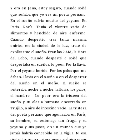
Y era en Jena, estoy seguro, cuando soñé 
que soñaba que yo era un poeta peruano. 
En el sueño sufría mucho del yeyuno. En 
París. Llovía. Tenía el vientre vacío de 
alimentos y henchido de aire enfermo. 
Cuando desperté, tras tanta miasma 
onírica en la ciudad de la luz, traté de 
explicarme el sueño. Eran las 2 AM, la Hora 
del Lobo, cuando desperté o soñé que 
despertaba en sueños, lo peor. Por la lluvia. 
Por el yeyuno herido. Por los palos que me 
daban. Llovía en el sueño o en el despertar 
del sueño en el sueño. El sueño se 
reiteraba noche a noche: la lluvia, los palos, 
el hambre.  Lo peor era la tristeza del 
sueño y su olor a humano encerrado en 
Trujillo, a aire de intestino vacío. La tristeza 
del poeta peruano que agonizaba en París, 
su hambre, su estómago tan frugal y su 
yeyuno y sus gases, en un mundo que yo 
jamás habría concebido en la vigilia. Ni esa 
ciudad brumosa, ni ese poeta agónico ni sus 