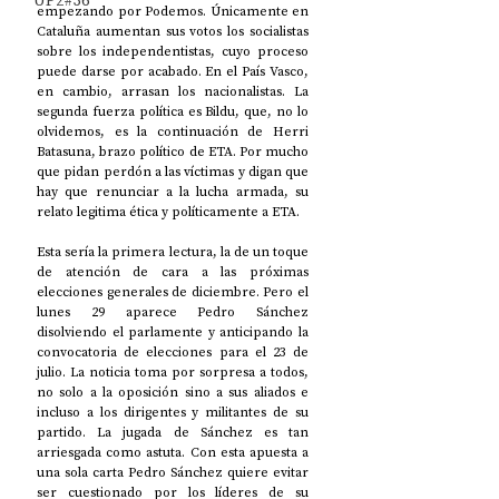
UP2#36
empezando por Podemos. Únicamente en 
Cataluña aumentan sus votos los socialistas 
sobre los independentistas, cuyo proceso 
puede darse por acabado. En el País Vasco, 
en cambio, arrasan los nacionalistas. La 
segunda fuerza política es Bildu, que, no lo 
olvidemos, es la continuación de Herri 
Batasuna, brazo político de ETA. Por mucho 
que pidan perdón a las víctimas y digan que 
hay que renunciar a la lucha armada, su 
relato legitima ética y políticamente a ETA.
Esta sería la primera lectura, la de un toque 
de atención de cara a las próximas 
elecciones generales de diciembre. Pero el 
lunes 29 aparece Pedro Sánchez 
disolviendo el parlamente y anticipando la 
convocatoria de elecciones para el 23 de 
julio. La noticia toma por sorpresa a todos, 
no solo a la oposición sino a sus aliados e 
incluso a los dirigentes y militantes de su 
partido. La jugada de Sánchez es tan 
arriesgada como astuta. Con esta apuesta a 
una sola carta Pedro Sánchez quiere evitar 
ser cuestionado por los líderes de su 