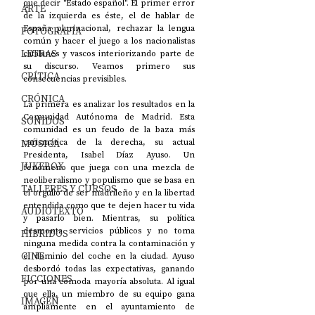
que decir "Estado español". El primer error 
ARTE
de la izquierda es éste, el de hablar de 
España plurinacional, rechazar la lengua 
FOTOGRAFÍA
común y hacer el juego a los nacionalistas 
LETRAS
catalanes y vascos interiorizando parte de 
su discurso. Veamos primero sus 
CRÍTICA
consecuencias previsibles.
CRÓNICA
La primera es analizar los resultados en la 
Comunidad Autónoma de Madrid. Esta 
SONIDOS
comunidad es un feudo de la baza más 
MÚSICA
carismática de la derecha, su actual 
Presidenta, Isabel Díaz Ayuso. Un 
JUKEBOX
fenómeno que juega con una mezcla de 
neoliberalismo y populismo que se basa en 
TALLERES Y CURSOS
el orgullo de ser madrileño y en la libertad 
entendida como que te dejen hacer tu vida 
AUDIOTEXTO
y pasarlo bien. Mientras, su política 
desmonta servicios públicos y no toma 
HÍBRIDOS
ninguna medida contra la contaminación y 
CINE
el dominio del coche en la ciudad. Ayuso 
desbordó todas las expectativas, ganando 
FICCIONES
por una cómoda mayoría absoluta. Al igual 
que ella, un miembro de su equipo gana 
IMAGEN
ampliamente en el ayuntamiento de 