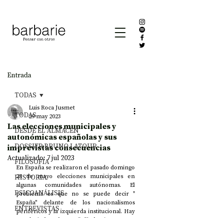
Entrada
TODAS
Luis Roca Jusmet
TODAS
29 may 2023
Las elecciones municipales y
DESDE EL ALMACÉN
autonómicas españolas y sus
DOSSIER BRUNO LATOUR
imprevistas consecuencias
Actualizado:
7 jul 2023
FILOSOFÍA
En España se realizaron el pasado domingo 
HISTORIA
28 de mayo elecciones municipales en 
algunas comunidades autónomas. El 
PSICOANÁLISIS
problema es que no se puede decir " 
España" delante de los nacionalismos 
ENTREVISTAS
periféricos y la izquierda institucional. Hay 