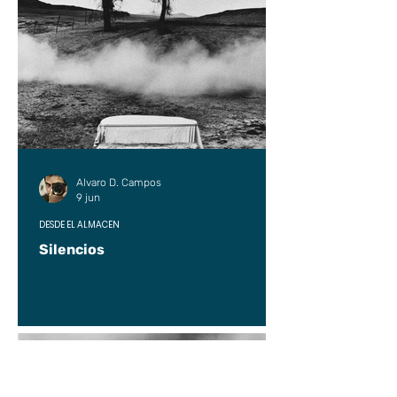
Alvaro D. Campos
9 jun
DESDE EL ALMACÉN
Silencios