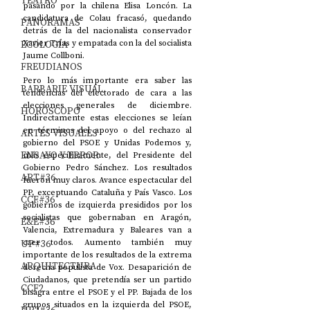
TEATRO
pasando por la chilena Elisa Loncón. La 
candidatura de Colau fracasó, quedando 
PANORAMAS
detrás de la del nacionalista conservador 
ECOLOGÍA
Xavier Trías y empatada con la del socialista 
Jaume Collboni. 
FREUDIANOS
Pero lo más importante era saber las 
BARBARIE VISUAL
tendencias del electorado de cara a las 
elecciones generales de diciembre. 
HORÓSCOPO
Indirectamente estas elecciones se leían 
en términos del apoyo o del rechazo al 
ARTES VISUALES
gobierno del PSOE y Unidas Podemos y, 
ENSAYO Y ERROR
más específicamente, del Presidente del 
Gobierno Pedro Sánchez. Los resultados 
ART#36
fueron muy claros. Avance espectacular del 
PP, exceptuando Cataluña y País Vasco. Los 
CCF#36
gobiernos de izquierda presididos por los 
socialistas que gobernaban en Aragón, 
E&E#36
Valencia, Extremadura y Baleares van a 
UP#36
caer todos. Aumento también muy 
importante de los resultados de la extrema 
ARQUITECTURA
derecha populista de Vox. Desaparición de 
Ciudadanos, que pretendía ser un partido 
CCF2
bisagra entre el PSOE y el PP. Bajada de los 
grupos situados en la izquierda del PSOE, 