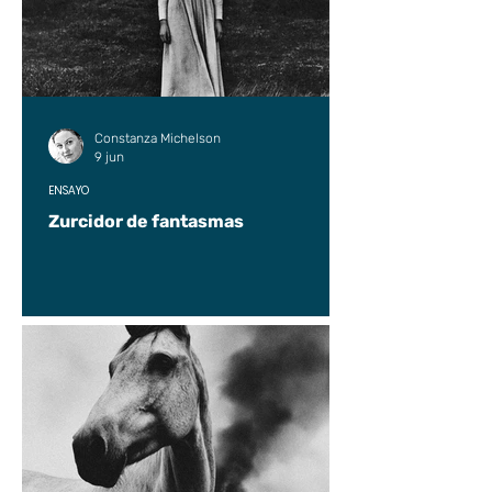
Constanza Michelson
9 jun
ENSAYO
Zurcidor de fantasmas