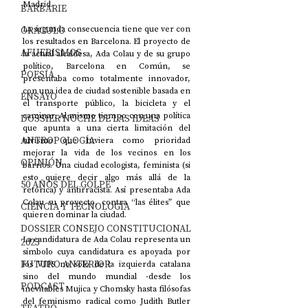
Madrid. 
BARBARIE
ORÁCULO
La segunda consecuencia tiene que ver con 
los resultados en Barcelona. El proyecto de 
AFUERISMOS
la actual alcaldesa, Ada Colau y de su grupo 
político, Barcelona en Común, se 
POESÍA
presentaba como totalmente innovador, 
con una idea de ciudad sostenible basada en 
ENSAYO
el transporte público, la bicicleta y el 
caminar. Al mismo tiempo con una política 
DOSSIER NOCHE DE LAS IDEAS
que apunta a una cierta limitación del 
ANTROPOLOGÍA
turismo que tuviera como prioridad 
mejorar la vida de los vecinos en los 
OPINIÓN
barrios. Una ciudad ecologista, feminista (si 
esto quiere decir algo más allá de la 
50 AÑOS DEL GOLPE
retórica) y antirracista. Así presentaba Ada 
Colau su proyecto, contra “las élites” que 
CIENCIA Y TECNOLOGÍA
quieren dominar la ciudad.
DOSSIER CONSEJO CONSTITUCIONAL
La candidatura de Ada Colau representa un 
2023
símbolo cuya candidatura es apoyada por 
FUTURO ANTERIOR
los VIPS no solo de la izquierda catalana 
sino del mundo mundial -desde los 
PODCAST
inevitables Mujica y Chomsky hasta filósofas 
del feminismo radical como Judith Butler 