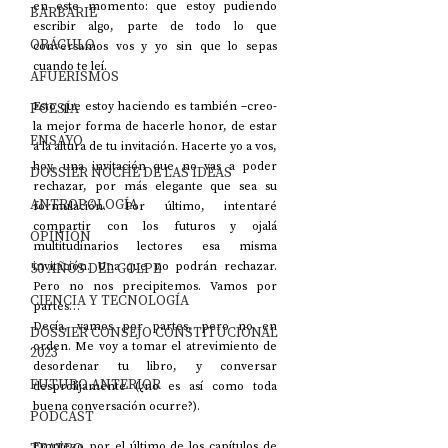
en este momento: que estoy pudiendo 
BARBARIE
escribir algo, parte de todo lo que 
ORÁCULO
conversamos vos y yo sin que lo sepas 
cuando te leí.
AFUERISMOS
POESÍA
Esto que estoy haciendo es también –creo- 
la mejor forma de hacerle honor, de estar 
ENSAYO
a la altura de tu invitación. Hacerte yo a vos, 
hoy, una invitación que no vas a poder 
DOSSIER NOCHE DE LAS IDEAS
rechazar, por más elegante que sea su 
ANTROPOLOGÍA
formulación. Por último, intentaré 
compartir con los futuros y ojalá 
OPINIÓN
multitudinarios lectores esa misma 
50 AÑOS DEL GOLPE
invitación. Una que no podrán rechazar. 
Pero no nos precipitemos. Vamos por 
CIENCIA Y TECNOLOGÍA
partes…
Decía, vamos por partes, pero no en 
DOSSIER CONSEJO CONSTITUCIONAL
orden. Me voy a tomar el atrevimiento de 
2023
desordenar tu libro, y conversar 
FUTURO ANTERIOR
desprolijamente (¿no es así como toda 
buena conversación ocurre?). 
PODCAST
Empiezo por el último de los capítulos de 