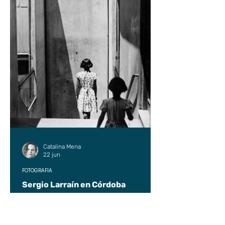
Catalina Mena
22 jun
FOTOGRAFÍA
Sergio Larraín en Córdoba