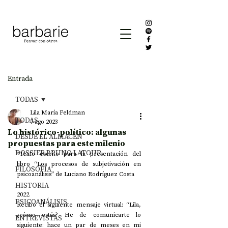
Entrada
TODAS
Lila María Feldman
TODAS
7 ago 2023
Lo histórico-político: algunas
DESDE EL ALMACÉN
propuestas para este milenio
DOSSIER BRUNO LATOUR
*Texto escrito para la presentación del 
libro “Los procesos de subjetivación en 
FILOSOFÍA
psicoanálisis” de Luciano Rodríguez Costa
HISTORIA
2022.
PSICOANÁLISIS
Recibo el siguiente mensaje virtual: “Lila, 
¿cómo estás? He de comunicarte lo 
ENTREVISTAS
siguiente: hace un par de meses en mi 