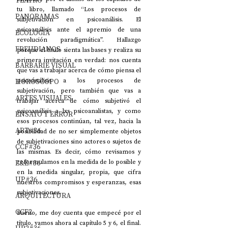
TEATRO
tu libro, llamado “Los procesos de 
PANORAMAS
subjetivación en psicoanálisis. El 
psicoanálisis ante el apremio de una 
ECOLOGÍA
revolución paradigmática”. Hallazgo 
FREUDIANOS
porque el título sienta las bases y realiza su 
primera invitación en verdad: nos cuenta 
BARBARIE VISUAL
que vas a trabajar acerca de cómo piensa el 
HORÓSCOPO
psicoanálisis a los procesos de 
subjetivación, pero también que vas a 
ARTES VISUALES
trabajar acerca de cómo subjetivó el 
psicoanálisis a lxs psicoanalistas, y como 
ENSAYO Y ERROR
esos procesos continúan, tal vez, hacia la 
ART#36
posibilidad de no ser simplemente objetos 
de subjetivaciones sino actores o sujetos de 
CCF#36
las mismas. Es decir, cómo revisamos y 
E&E#36
reformulamos en la medida de lo posible y 
en la medida singular, propia, que cifra 
UP#36
nuestros compromisos y esperanzas, esas 
subjetivaciones.
ARQUITECTURA
CCF2
Bueno, me doy cuenta que empecé por el 
título, vamos ahora al capítulo 5 y 6, el final. 