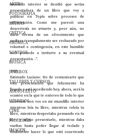
ARTE
mundillo interior se decidió que serías 
presentadora de un libro que voy a 
FOTOGRAFÍA
publicar en Topía sobre procesos de 
LETRAS
subjetivación. Como me pareció una 
descortesía no avisarte y, peor aún, no 
CRÍTICA
darle forma de un ofrecimiento que 
pudiera tranquilamente ser rechazado por 
CRÓNICA
voluntad o contingencia, en este humilde 
SONIDOS
acto procedo a invitarte a su eventual 
presentación…”.
MÚSICA
JUKEBOX
2023
Estimado Luciano: He de comunicarte que 
TALLERES Y CURSOS
esta presentación que felizmente ha 
llegado y está sucediendo hoy, ahora, será la 
AUDIOTEXTO
ocasión en la que te enteres de todo lo que 
HÍBRIDOS
conversé con vos en mi mundillo interior 
mientras leía tu libro, mientras releía tu 
CINE
libro, mientras despertaba pensando en tu 
FICCIONES
libro y cómo presentarlo, mientras daba 
vueltas hasta poder llegar al teclado y 
IMAGEN
finalmente hacer lo que está ocurriendo 