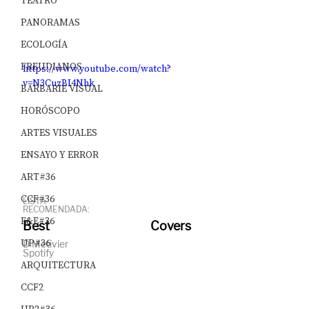
TEATRO
PANORAMAS
ECOLOGÍA
FREUDIANOS
https://www.youtube.com/watch?
v=N3CuzBI4Nhk
BARBARIE VISUAL
HORÓSCOPO
ARTES VISUALES
ENSAYO Y ERROR
ART#36
CCF#36
LISTA 
RECOMENDADA:
E&E#36
Best Covers
UP#36
D Metivier 								
Spotify	
ARQUITECTURA
CCF2