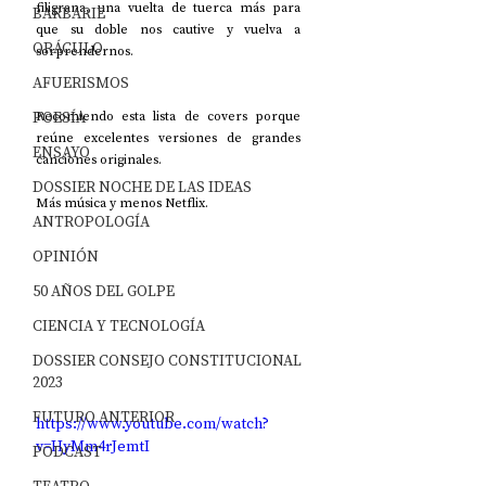
filigrana, una vuelta de tuerca más para 
BARBARIE
que su doble nos cautive y vuelva a 
ORÁCULO
sorprendernos.
AFUERISMOS
POESÍA
Recomiendo esta lista de covers porque 
reúne excelentes versiones de grandes 
ENSAYO
canciones originales.
DOSSIER NOCHE DE LAS IDEAS
Más música y menos Netflix.
ANTROPOLOGÍA
OPINIÓN
50 AÑOS DEL GOLPE
CIENCIA Y TECNOLOGÍA
DOSSIER CONSEJO CONSTITUCIONAL
2023
FUTURO ANTERIOR
https://www.youtube.com/watch?
v=HyMm4rJemtI
PODCAST