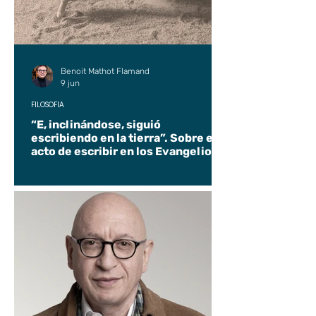
Benoit Mathot Flamand
9 jun
FILOSOFÍA
“E, inclinándose, siguió
escribiendo en la tierra”. Sobre el
acto de escribir en los Evangelios.