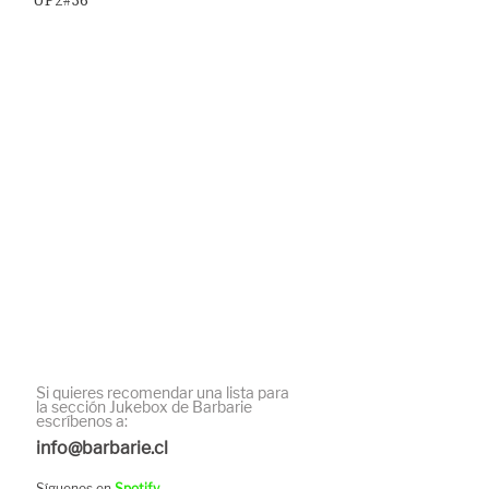
UP2#36
Si quieres recomendar una lista para
la sección Jukebox de Barbarie 
escríbenos a:
info@barbarie.cl
Síguenos en 
Spotify