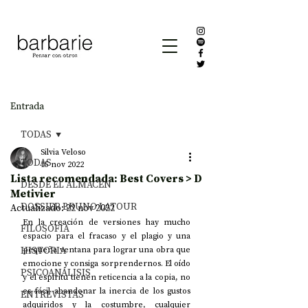
Entrada
TODAS
Silvia Veloso
TODAS
15 nov 2022
Lista recomendada: Best Covers > D
DESDE EL ALMACÉN
Metivier
DOSSIER BRUNO LATOUR
Actualizado:
22 nov 2022
En la creación de versiones hay mucho 
FILOSOFÍA
espacio para el fracaso y el plagio y una 
HISTORIA
pequeña ventana para lograr una obra que 
emocione y consiga sorprendernos. El oído 
PSICOANÁLISIS
y el espíritu tienen reticencia a la copia, no 
es fácil abandonar la inercia de los gustos 
ENTREVISTAS
adquiridos y la costumbre, cualquier 