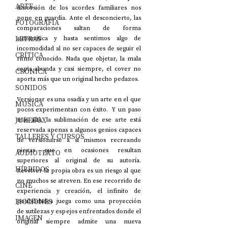
ARTE
distorsión de los acordes familiares nos 
pone en guardia. Ante el desconcierto, las 
FOTOGRAFÍA
comparaciones saltan de forma 
LETRAS
automática y hasta sentimos algo de 
incomodidad al no ser capaces de seguir el 
CRÍTICA
ritmo conocido. Nada que objetar, la mala 
copia abunda y casi siempre, el cover no 
CRÓNICA
aporta más que un original hecho pedazos. 
SONIDOS
Versionar es una osadía y un arte en el que 
MÚSICA
pocos experimentan con éxito.  Y un paso 
JUKEBOX
más allá, la sublimación de ese arte está 
reservada apenas a algunos genios capaces 
TALLERES Y CURSOS
de versionarse a sí mismos recreando 
piezas que en ocasiones resultan 
AUDIOTEXTO
superiores al original de su autoría. 
HÍBRIDOS
Revolver la propia obra es un riesgo al que 
no muchos se atreven. En ese recorrido de 
CINE
experiencia y creación, el infinito de 
FICCIONES
posibilidades juega como una proyección 
de sutilezas y espejos enfrentados donde el 
IMAGEN
original siempre admite una nueva 