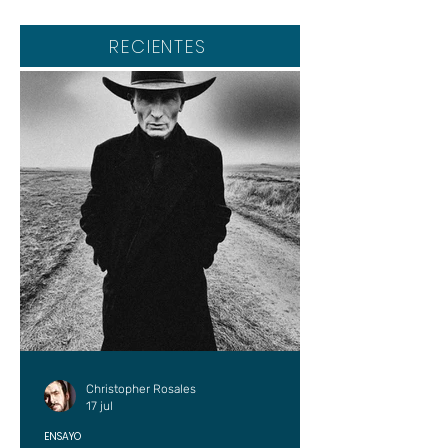
RECIENTES
Christopher Rosales
17 jul
ENSAYO