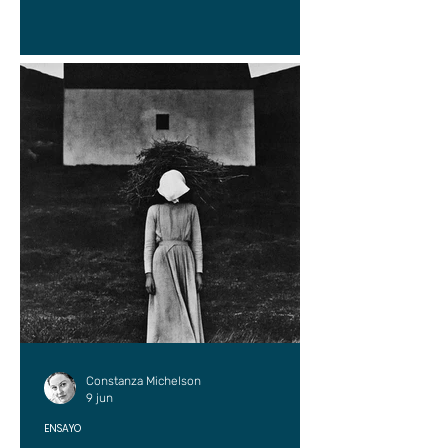
Constanza Michelson
9 jun
ENSAYO