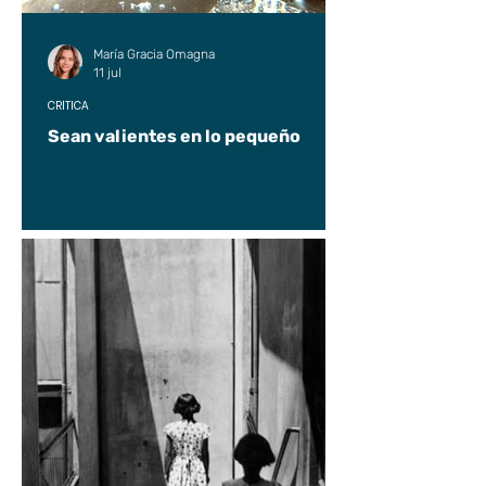
María Gracia Omagna
11 jul
CRÍTICA
Sean valientes en lo pequeño