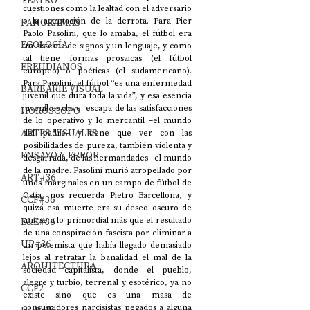
TEATRO
cuestiones como la lealtad con el adversario 
PANORAMAS
o la aceptación de la derrota. Para Pier 
Paolo Pasolini, que lo amaba, el fútbol era 
ECOLOGÍA
un sistema de signos y un lenguaje, y como 
tal tiene formas prosaicas (el fútbol 
FREUDIANOS
europeo) o poéticas (el sudamericano). 
Para Pasolini, el fútbol “es una enfermedad 
BARBARIE VISUAL
juvenil que dura toda la vida”, y esa esencia 
juvenil es clave: escapa de las satisfacciones 
HORÓSCOPO
de lo operativo y lo mercantil –el mundo 
ARTES VISUALES
del padre– y tiene que ver con las 
posibilidades de pureza, también violenta y 
ENSAYO Y ERROR
desgarrada, de las hermandades –el mundo 
de la madre. Pasolini murió atropellado por 
ART#36
unos marginales en un campo de fútbol de 
Ostia, nos recuerda Pietro Barcellona, y 
CCF#36
quizá esa muerte era su deseo oscuro de 
E&E#36
unirse a lo primordial más que el resultado 
de una conspiración fascista por eliminar a 
UP#36
un polemista que había llegado demasiado 
lejos al retratar la banalidad el mal de la 
ARQUITECTURA
sociedad capitalista, donde el pueblo, 
alegre y turbio, terrenal y esotérico, ya no 
CCF2
existe sino que es una masa de 
consumidores narcisistas pegados a alguna 