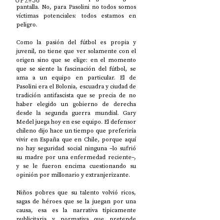
UP2#36
pantalla. No, para Pasolini no todos somos 
víctimas potenciales: todos estamos en 
peligro. 
Como la pasión del fútbol es propia y 
juvenil, no tiene que ver solamente con el 
origen sino que se elige: en el momento 
que se siente la fascinación del fútbol, se 
ama a un equipo en particular. El de 
Pasolini era el Bolonia, escuadra y ciudad de 
tradición antifascista que se precia de no 
haber elegido un gobierno de derecha 
desde la segunda guerra mundial. Gary 
Medel juega hoy en ese equipo. El defensor 
chileno dijo hace un tiempo que preferiría 
vivir en España que en Chile, porque aquí 
no hay seguridad social ninguna –lo sufrió 
su madre por una enfermedad reciente–, 
y se le fueron encima cuestionando su 
opinión por millonario y extranjerizante. 
Niños pobres que su talento volvió ricos, 
sagas de héroes que se la juegan por una 
causa, esa es la narrativa típicamente 
publicitaria y normativa que pretende 