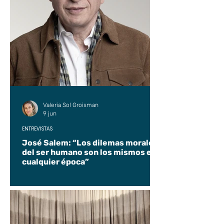
Valeria Sol Groisman
9 jun
ENTREVISTAS
José Salem: “Los dilemas morales
del ser humano son los mismos en
cualquier época”