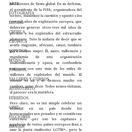
ARTE
intenciones de fiesta global. En su defensa, 
el presidente de la FIFA, organizadora del 
FOTOGRAFÍA
torneo, maximizó la cuestión y apuntó a los 
tres mil años de explotación europea, que 
LETRAS
debieran generar otros tres mil años de 
CRÍTICA
perdón a los explotados del extrarradio 
planetario. Tuvo la audacia de decir que se 
CRÓNICA
sentía migrante, africano, catarí, también 
SONIDOS
gay e incluso mujer. Él, suizo, millonario y 
mandamás de una organización 
MÚSICA
multimillonaria y opaca, se confundiría 
entonces con uno más de los miles de 
JUKEBOX
millones de explotados del mundo. El 
TALLERES Y CURSOS
mundo es así y se demora mucho en 
cambiar, quiso decir. Todos somos víctimas, 
AUDIOTEXTO
al parecer era la metáfora. 
HÍBRIDOS
Pero claro, no es tan simple celebrar un 
CINE
Mundial en un país donde los 
homosexuales son penados y se consideran 
FICCIONES
enfermos –por eso los capitanes y 
jugadores de varios países europeos iban a 
IMAGEN
usar la jineta multicolor LGTBI+, pero la 