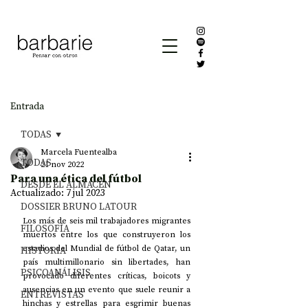
Entrada
TODAS
Marcela Fuentealba
TODAS
21 nov 2022
Para una ética del fútbol
DESDE EL ALMACÉN
Actualizado:
7 jul 2023
DOSSIER BRUNO LATOUR
Los más de seis mil trabajadores migrantes 
FILOSOFÍA
muertos entre los que construyeron los 
estadios del Mundial de fútbol de Qatar, un 
HISTORIA
país multimillonario sin libertades, han 
PSICOANÁLISIS
provocado diferentes críticas, boicots y 
ausencias en un evento que suele reunir a 
ENTREVISTAS
hinchas y estrellas para esgrimir buenas 