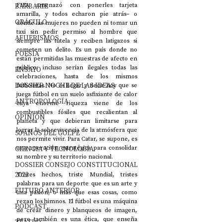
BARBARIE
FIFA amenazó con ponerles tarjeta 
amarilla, y todos echaron pie atrás– o 
ORÁCULO
dónde las mujeres no pueden ni tomar un 
taxi sin pedir permiso al hombre que 
AFUERISMOS
siempre las tutela y reciben latigazos si 
cometen un delito. Es un país donde no 
POESÍA
están permitidas las muestras de afecto en 
público: incluso serían ilegales todas las 
ENSAYO
celebraciones, hasta de los mismos 
DOSSIER NOCHE DE LAS IDEAS
futbolistas. No es llegar y decir hoy que se 
juega fútbol en un suelo asfixiante de calor 
ANTROPOLOGÍA
cuya enorme riqueza viene de los 
combustibles fósiles que recalientan al 
OPINIÓN
planeta y que debieran limitarse para 
lograr la sobrevivencia de la atmósfera que 
50 AÑOS DEL GOLPE
nos permite vivir. Para Catar, se supone, es 
CIENCIA Y TECNOLOGÍA
una operación estratégica para consolidar 
su nombre y su territorio nacional. 
DOSSIER CONSEJO CONSTITUCIONAL
2023
Tristes hechos, triste Mundial, tristes 
palabras para un deporte que es un arte y 
FUTURO ANTERIOR
una pasión, o más que esas cosas, como 
rezan los himnos. El fútbol es una máquina 
PODCAST
de crear dinero y blanqueos de imagen, 
pero también es una ética, que enseña 