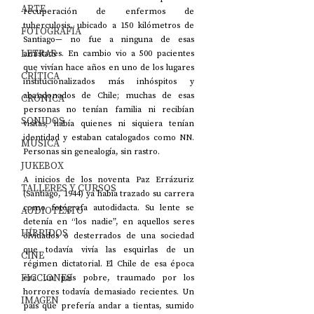
ARTE
recuperación de enfermos de 
tuberculosis, ubicado a 150 kilómetros de 
FOTOGRAFÍA
Santiago
—
 no fue a ninguna de esas 
LETRAS
amistades. En cambio vio a 500 pacientes 
que vivían hace años en uno de los lugares 
CRÍTICA
institucionalizados más inhóspitos y 
abandonados de Chile; muchas de esas 
CRÓNICA
personas no tenían familia ni recibían 
SONIDOS
visitas; había quienes ni siquiera tenían 
identidad y estaban catalogados como NN. 
MÚSICA
Personas sin genealogía, sin rastro.
JUKEBOX
A inicios de los noventa Paz Errázuriz 
TALLERES Y CURSOS
(Santiago, 1944) ya había trazado su carrera 
como fotógrafa autodidacta. Su lente se 
AUDIOTEXTO
detenía en “los nadie”, en aquellos seres 
HÍBRIDOS
olvidados o desterrados de una sociedad 
que todavía vivía las esquirlas de un 
CINE
régimen dictatorial. El Chile de esa época 
FICCIONES
era un país pobre, traumado por los 
horrores todavía demasiado recientes. Un 
IMAGEN
país que prefería andar a tientas, sumido 