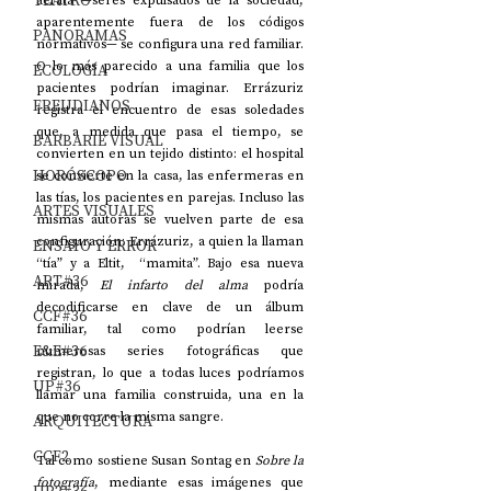
TEATRO
ácrata 
—
seres expulsados de la sociedad, 
aparentemente fuera de los códigos 
PANORAMAS
normativos
—
 se configura una red familiar. 
O lo más parecido a una familia que los 
ECOLOGÍA
pacientes podrían imaginar. Errázuriz 
FREUDIANOS
registra el encuentro de esas soledades 
que, a medida que pasa el tiempo, se 
BARBARIE VISUAL
convierten en un tejido distinto: el hospital 
HORÓSCOPO
se convierte en la casa, las enfermeras en 
las tías, los pacientes en parejas. Incluso las 
ARTES VISUALES
mismas autoras se vuelven parte de esa 
configuración: Errázuriz, a quien la llaman 
ENSAYO Y ERROR
“tía” y a Eltit,  “mamita”. Bajo esa nueva 
ART#36
mirada, 
El infarto del alma
 podría 
decodificarse en clave de un álbum 
CCF#36
familiar, tal como podrían leerse 
E&E#36
numerosas series fotográficas que 
registran, lo que a todas luces podríamos 
UP#36
llamar una familia construida, una en la 
que no corre la misma sangre.
ARQUITECTURA
CCF2
Tal como sostiene Susan Sontag en 
Sobre la 
fotografía
, mediante esas imágenes que 