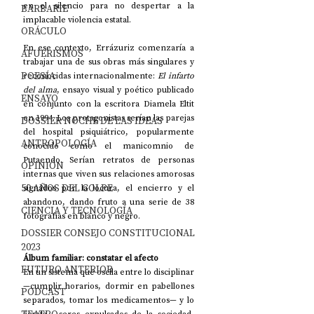
en el silencio para no despertar a la 
BARBARIE
implacable violencia estatal. 
ORÁCULO
En ese contexto, Errázuriz comenzaría a 
AFUERISMOS
trabajar una de sus obras más singulares y 
POESÍA
reconocidas internacionalmente: 
El infarto 
del alma
, ensayo visual y poético publicado 
ENSAYO
en conjunto con la escritora Diamela Eltit 
en 1994. Los protagonistas serían las parejas 
DOSSIER NOCHE DE LAS IDEAS
del hospital psiquiátrico, popularmente 
ANTROPOLOGÍA
conocido como el manicomnio de 
Putaendo. Serían retratos de personas 
OPINIÓN
internas que viven sus relaciones amorosas 
50 AÑOS DEL GOLPE
signados por la locura, el encierro y el 
abandono, dando fruto a una serie de 38 
CIENCIA Y TECNOLOGÍA
fotografías en blanco y negro. 
DOSSIER CONSEJO CONSTITUCIONAL
2023
Álbum familiar: constatar el afecto
FUTURO ANTERIOR
En un sistema que oscila entre lo disciplinar 
—
cumplir horarios, dormir en pabellones 
PODCAST
separados, tomar los medicamentos
—
 y lo 