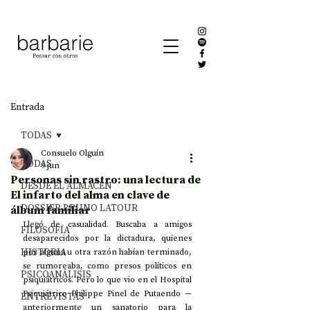
Entrada
TODAS
Consuelo Olguín
TODAS
9 jun
Personas sin rastro: una lectura de
DESDE EL ALMACÉN
El infarto del alma en clave de
DOSSIER BRUNO LATOUR
álbum familiar
Llegó de casualidad. Buscaba a amigos 
FILOSOFÍA
desaparecidos por la dictadura, quienes 
HISTORIA
por alguna u otra razón habían terminado, 
se rumoreaba, como presos políticos en 
PSICOANÁLISIS
psiquiátricos. Pero lo que vio en el Hospital 
Psiquiátrico Philippe Pinel de Putaendo 
—
ENTREVISTAS
anteriormente un sanatorio para la 