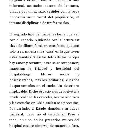
elegantes; otras lo hacen de manera más 
informal, acostados dentro de la cama, 
unidos por un abrazo, vestidos con la ropa 
deportiva institucional del psiquiátrico, el 
intento disciplinario de uniformarlos. 
El segundo tipo de imágenes tiene que ver 
con el espacio. Siguiendo con la lectura en 
clave de álbum familiar, esas fotos, que son 
solo tres, muestran la “casa” en la que viven 
estas familias. Si en las fotos de las parejas 
hay amor y ternura, estas se contraponen; 
muestran la frialdad y hostilidad del 
hospital-hogar. Muros sucios y 
descascarados, pasillos solitarios, cuerpos 
desparramados en el suelo. Un deterioro 
implacable. Dicho espacio nos devuelve a la 
cruda realidad: las cárceles, los manicomios 
y las escuelas en Chile suelen ser precarias. 
Por un lado, el Estado abandona su deber 
material, pero no el disciplinar. Pese a 
todo, en uno de los precarios muros del 
hospital-casa se observa, de manera difusa, 