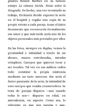
plantea Roland Barthes en su famoso 
ensayo 
La cámara lúcida. Notas sobre la 
fotografía
. De hecho, una vez terminado su 
trabajo, Errázuriz decide exponer la serie 
en el hospital y regalar una copia de su 
propio retrato a cada pareja. Acaso el único 
documento que reconocería formalmente 
ese amor y que más tarde sería uno de los 
objetos personales más preciados por ellos.
En las fotos, siempre en duplas, vemos la 
proximidad e intimidad a través de un 
abrazo, manos entrelazadas, miradas 
cómplices. Cuerpos que quieren tocar y 
ser tocados. Tal vez en esa sutileza radica 
todo: constatar la propia existencia 
mediante un tacto amoroso. Ese sería el 
factor punzante de la serie, la intimidad de 
esos cuerpos que resulta conmovedora. Se 
trata de parejas dispares 
—
aun cuando 
todas lo son
—
: dispares en edad, en 
autovalencia, en aspecto. Como sea, lo 
relevante es que son parejas y que, 