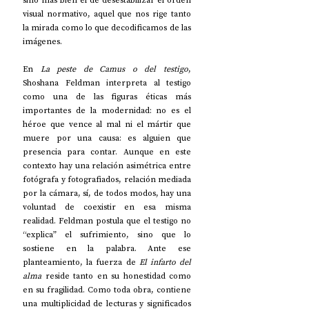
sino más bien el de desestabilizar el orden 
visual normativo, aquel que nos rige tanto 
la mirada como lo que decodificamos de las 
imágenes.  
En
 La peste de Camus o del testigo
, 
Shoshana Feldman interpreta al testigo 
como una de las figuras éticas más 
importantes de la modernidad: no es el 
héroe que vence al mal ni el mártir que 
muere por una causa: es alguien que 
presencia para contar. Aunque en este 
contexto hay una relación asimétrica entre 
fotógrafa y fotografiados, relación mediada 
por la cámara, sí, de todos modos, hay una 
voluntad de coexistir en esa misma 
realidad. Feldman postula que el testigo no 
“explica” el sufrimiento, sino que lo 
sostiene en la palabra. Ante ese 
planteamiento, la fuerza de 
El infarto del 
alma
 reside tanto en su honestidad como 
en su fragilidad. Como toda obra, contiene 
una multiplicidad de lecturas y significados 