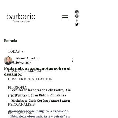
Entrada
TODAS
Silvana Angelini
TODAS
19 dic 2022
Podar el corazón: notas sobre el
DESDE EL ALMACÉN
desamor
DOSSIER BRUNO LATOUR
FILOSOFÍA
Lecturas de las obras de Celia Castro, Alia 
HISTORIA
Trabucco, Joan Didion, Constanza 
Michelson, Carla Cordua y Anne Sexton 
PSICOANÁLISIS
En septiembre se inauguró la exposición 
ENTREVISTAS
“Naturaleza observada. Arte y paisaje” en 