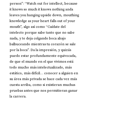
person”: “Watch out for intellect, because 
it knows so much it knows nothing anda 
leaves you hanging upside down, mouthing 
knowledge as your heart falls out of your 
mouth”, algo así como “Cuídate del 
intelecto porque sabe tanto que no sabe 
nada, y te deja colgando boca abajo 
balbuceando mientras tu corazón se sale 
por la boca”. Da la impresión, y quizás 
puedo estar profundamente equivocada, 
de que el mundo en el que vivimos está 
todo mucho más intelectualizado, más 
estático, más difícil… conocer a alguien en 
su área más privada se hace cada vez más 
cuesta arriba, como si existieran muchas 
pruebas antes que nos permitieran ganar 
la carrera.