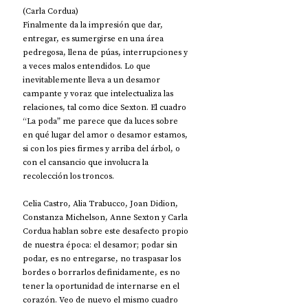
(Carla Cordua)
Finalmente da la impresión que dar, 
entregar, es sumergirse en una área 
pedregosa, llena de púas, interrupciones y 
a veces malos entendidos. Lo que 
inevitablemente lleva a un desamor 
campante y voraz que intelectualiza las 
relaciones, tal como dice Sexton. El cuadro 
“La poda” me parece que da luces sobre 
en qué lugar del amor o desamor estamos, 
si con los pies firmes y arriba del árbol, o 
con el cansancio que involucra la 
recolección los troncos. 
Celia Castro, Alia Trabucco, Joan Didion, 
Constanza Michelson, Anne Sexton y Carla 
Cordua hablan sobre este desafecto propio 
de nuestra época: el desamor; podar sin 
podar, es no entregarse, no traspasar los 
bordes o borrarlos definidamente, es no 
tener la oportunidad de internarse en el 
corazón. Veo de nuevo el mismo cuadro 