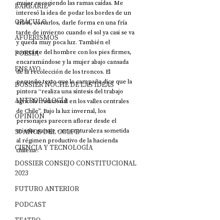
mujer recogiendo las ramas caídas. Me 
BARBARIE
interesó la idea de podar los bordes de un 
ORÁCULO
árbol, cortarlos, darle forma en una fría 
tarde de invierno cuando el sol ya casi se va 
AFUERISMOS
y queda muy poca luz. También el 
POESÍA
contraste del hombre con los pies firmes, 
encaramándose y la mujer abajo cansada 
ENSAYO
de la recolección de los troncos. El 
pequeño texto que lo campaña dice que la 
DOSSIER NOCHE DE LAS IDEAS
pintora “realiza una síntesis del trabajo 
ANTROPOLOGÍA
agrícola tradicional en los valles centrales 
de Chile”. Bajo la luz invernal, los 
OPINIÓN
personajes parecen aflorar desde el 
50 AÑOS DEL GOLPE
mismo paisaje – una naturaleza sometida 
al régimen productivo de la hacienda 
CIENCIA Y TECNOLOGÍA
chilena-. 
DOSSIER CONSEJO CONSTITUCIONAL
2023
FUTURO ANTERIOR
PODCAST