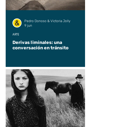
Pedro Donoso & Victoria Jolly
9 jun
ARTE
Derivas liminales: una
conversación en tránsito