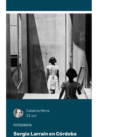
Catalina Mena
22 jun
FOTOGRAFÍA
Sergio Larraín en Córdoba