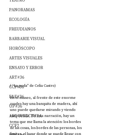
TEATRO
PANORAMAS
ECOLOGÍA
FREUDIANOS
BARBARIE VISUAL
HORÓSCOPO
ARTES VISUALES
ENSAYO Y ERROR
ART#36
( “La poda” de Celia Castro) 
CCF#36
E&E#36
En el museo, al frente de este enorme 
cuadro hay una banquita de madera, ahí 
UP#36
uno puede quedarse mirando y viendo 
ARQUITECTURA
cada detalle. En esta narración, hay un 
tema que me llama la atención: los bordes 
CCF2
de las cosas, los bordes de las personas, los 
límites, el lugar donde se puede llegar con 