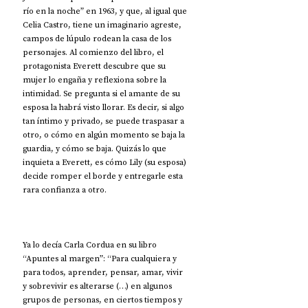
río en la noche” en 1963, y que, al igual que 
Celia Castro, tiene un imaginario agreste, 
campos de lúpulo rodean la casa de los 
personajes. Al comienzo del libro, el 
protagonista Everett descubre que su 
mujer lo engaña y reflexiona sobre la 
intimidad. Se pregunta si el amante de su 
esposa la habrá visto llorar. Es decir, si algo 
tan íntimo y privado, se puede traspasar a 
otro, o cómo en algún momento se baja la 
guardia, y cómo se baja. Quizás lo que 
inquieta a Everett, es cómo Lily (su esposa) 
decide romper el borde y entregarle esta 
rara confianza a otro. 
Ya lo decía Carla Cordua en su libro 
“Apuntes al margen”: “Para cualquiera y 
para todos, aprender, pensar, amar, vivir 
y sobrevivir es alterarse (…) en algunos 
grupos de personas, en ciertos tiempos y 