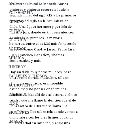
ARTE
el Centro Cultural La Moneda. Varios 
pintores y pintoras recorren 
desde la 
FOTOGRAFÍA
segunda mitad del siglo XIX y los primeros 
LETRAS
decenios del siglo XX la naturaleza de 
Chile. Una época hermosa y perdida de 
CRÍTICA
nuestro país, donde están presentes con 
su mirada 25 pintores, la mayoría 
CRÓNICA
hombres, entre ellos LOS más famosos de 
SONIDOS
su época como Onofre Jarpa, Pedro Lira, 
Juan Francisco González, Thomas 
MÚSICA
Somerscales, y más. 
JUKEBOX
Hay sin duda muy pocas mujeres, pero 
TALLERES Y CURSOS
entre tanta mirada masculina, sólo en 
términos empíricos, es imposible 
AUDIOTEXTO
escindirse y no pensar en términos 
HÍBRIDOS
feministas. Más allá de esa lectura, el único 
cuadro que me llamó la atención fue el de 
CINE
Celia Castro de 1888 que se llama “La 
FICCIONES
poda”. Es un óleo sobre tela donde vemos a 
un hombre con los pies firmes podando 
IMAGEN
un gran árbol en invierno, y abajo una 