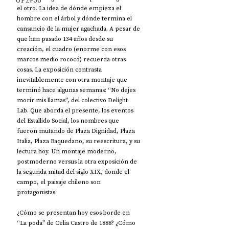
UP2#36
el otro. La idea de dónde empieza el 
hombre con el árbol y dónde termina el 
cansancio de la mujer agachada. A pesar de 
que han pasado 134 años desde su 
creación, el cuadro (enorme con esos 
marcos medio rococó) recuerda otras 
cosas. La exposición contrasta 
inevitablemente con otra montaje que 
terminó hace algunas semanas: “No dejes 
morir mis llamas”, del colectivo Delight 
Lab. Que aborda el presente, los eventos 
del Estallido Social, los nombres que 
fueron mutando de Plaza Dignidad, Plaza 
Italia, Plaza Baquedano, su reescritura, y su 
lectura hoy. Un montaje moderno, 
postmoderno versus la otra exposición de 
la segunda mitad del siglo XIX, donde el 
campo, el paisaje chileno son 
protagonistas. 
¿Cómo se presentan hoy esos borde en 
“La poda” de Celia Castro de 1888? ¿Cómo 