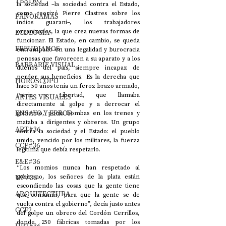
TEATRO
la sociedad –la sociedad contra el Estado, 
como teorizó Pierre Clastres sobre los 
PANORAMAS
indios guaraní–, los trabajadores 
organizados, la que crea nuevas formas de 
ECOLOGÍA
funcionar. El Estado, en cambio, se queda 
FREUDIANOS
entrampado en una legalidad y burocracia 
penosas que favorecen a su aparato y a los 
BARBARIE VISUAL
dueños del país, siempre incapaz de 
perder sus beneficios. Es la derecha que 
HORÓSCOPO
hace 50 años tenía un feroz brazo armado, 
Patria y Libertad, que llamaba 
ARTES VISUALES
directamente al golpe y a derrocar el 
ENSAYO Y ERROR
gobierno, ponía bombas en los trenes y 
mataba a dirigentes y obreros. Un grupo 
ART#36
contra la sociedad y el Estado: el pueblo 
unido, vencido por los militares, la fuerza 
CCF#36
legítima que debía respetarlo. 
E&E#36
“Los momios nunca han respetado al 
gobierno, los señores de la plata están 
UP#36
escondiendo las cosas que la gente tiene 
ARQUITECTURA
que consumir, para que la gente se de 
vuelta contra el gobierno”, decía justo antes 
CCF2
del golpe un obrero del Cordón Cerrillos, 
donde 250 fábricas tomadas por los 