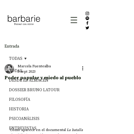
Entrada
TODAS
Marcela Fuentealba
TODAS
5 sept 2023
Poder popular y miedo al pueblo
DESDE EL ALMACÉN
DOSSIER BRUNO LATOUR
FILOSOFÍA
HISTORIA
PSICOANÁLISIS
ENTREVISTAS
Como aparece en el documental 
La batalla 