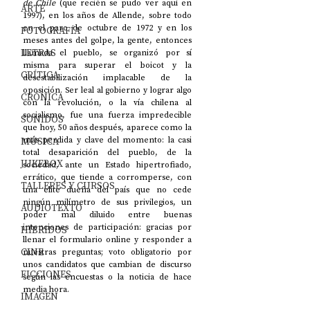
de Chile 
(que recién se pudo ver aquí en 
ARTE
1997), en los años de Allende, sobre todo 
en el paro de octubre de 1972 y en los 
FOTOGRAFÍA
meses antes del golpe, la gente, entonces 
LETRAS
llamada el pueblo, se organizó por sí 
misma para superar el boicot y la 
CRÍTICA
desestabilización implacable de la 
oposición. Ser leal al gobierno y lograr algo 
CRÓNICA
con la revolución, o la vía chilena al 
socialismo, fue una fuerza impredecible 
SONIDOS
que hoy, 50 años después, aparece como la 
más perdida y clave del momento: la casi 
MÚSICA
total desaparición del pueblo, de la 
JUKEBOX
sociedad, ante un Estado hipertrofiado, 
errático, que tiende a corromperse, con 
TALLERES Y CURSOS
una elite dueña del país que no cede 
ningún milímetro de sus privilegios, un 
AUDIOTEXTO
poder mal diluido entre buenas 
intenciones de participación: gracias por 
HÍBRIDOS
llenar el formulario online y responder a 
CINE
nuestras preguntas; voto obligatorio por 
unos candidatos que cambian de discurso 
FICCIONES
según las encuestas o la noticia de hace 
media hora. 
IMAGEN