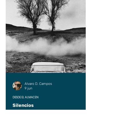
Alvaro D. Campos
9 jun
DESDE EL ALMACÉN
Silencios