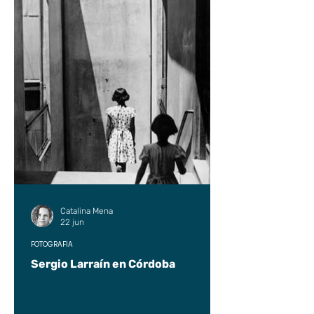
Catalina Mena
22 jun
FOTOGRAFÍA
Sergio Larraín en Córdoba