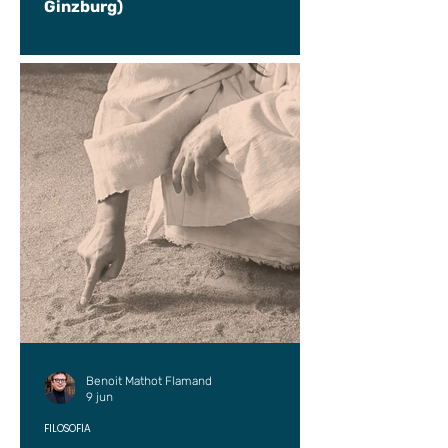
Ginzburg)
Benoit Mathot Flamand
9 jun
FILOSOFÍA