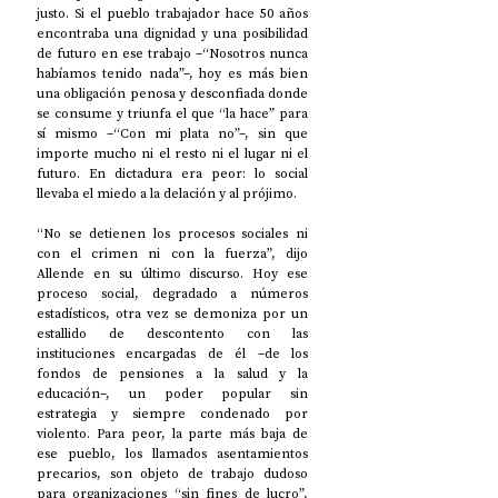
justo. Si el pueblo trabajador hace 50 años 
encontraba una dignidad y una posibilidad 
de futuro en ese trabajo –“Nosotros nunca 
habíamos tenido nada”–, hoy es más bien 
una obligación penosa y desconfiada donde 
se consume y triunfa el que “la hace” para 
sí mismo –“Con mi plata no”–, sin que 
importe mucho ni el resto ni el lugar ni el 
futuro. En dictadura era peor: lo social 
llevaba el miedo a la delación y al prójimo. 
“No se detienen los procesos sociales ni 
con el crimen ni con la fuerza”, dijo 
Allende en su último discurso. Hoy ese 
proceso social, degradado a números 
estadísticos, otra vez se demoniza por un 
estallido de descontento con las 
instituciones encargadas de él –de los 
fondos de pensiones a la salud y la 
educación–, un poder popular sin 
estrategia y siempre condenado por 
violento. Para peor, la parte más baja de 
ese pueblo, los llamados asentamientos 
precarios, son objeto de trabajo dudoso 
para organizaciones “sin fines de lucro”, 