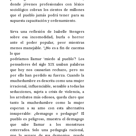
donde jóvenes profesionales con léxico 
sociológico cobran los cientos de millones 
que el pueblo jamás podrá tener para su 
supuesta capacitación y ordenamiento. 
Sirva una reflexión de Isabelle Stengers 
sobre esa incomodidad, burla o horror 
ante el poder popular, peor mientras 
menos manejable. “¿No es a fin de cuentas 
lo que
podríamos llamar ‘miedo al pueblo’? Los 
pensadores del siglo XIX usaban palabras 
que hoy nos causarían rechazo, pero no 
por ello han perdido su fuerza. Cuando la 
muchedumbre es descrita como una mujer 
irracional, influenciable, sensible a todas las 
seducciones, sujeta a crisis de violencia, a 
los arrebatos más odiosos, queda claro que 
tanto la muchedumbre como la mujer 
esperan a su amo con esta alternativa 
insuperable: ¿demagogo o pedagogo? El 
pueblo es peligroso, muestra el demagogo 
que sabe llamar a los monstruos 
enterrados. Solo una pedagogía racional, 
que lo separe de sus demonios, puede 