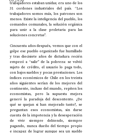
UP2#36
trabajadores estaban unidas; era uno de los 
31 cordones industriales del país. “Los 
trabajadores somos más, los patrones son 
menos. Existe la inteligencia del pueblo, los 
comandos comunales, la solución orgánica 
para unir a la clase proletaria para las 
soluciones concretas”. 
Cincuenta años después, vemos que con el 
golpe ese pueblo organizado fue humillado 
y tras diecisiete años de dictadura recién 
empezó a “salir” de la pobreza: se volvió 
sujeto de crédito, el usuario lo paga todo, 
con bajos sueldos y pocas prestaciones. Los 
índices económicos de Chile en los treinta 
años siguientes serían de los mejores del 
continente, incluso del mundo, repiten los 
economistas, pero la supuesta mejora 
generó la paradoja del descontento. ¿De 
qué se quejan si han mejorado tanto?, se 
preguntan esos economistas, sin darse 
cuenta de la impotencia y la desesperación 
de vivir siempre debiendo, siempre 
pagando, nunca dueño del tiempo propio 
e incapaz de lograr aunque sea un sueldo 