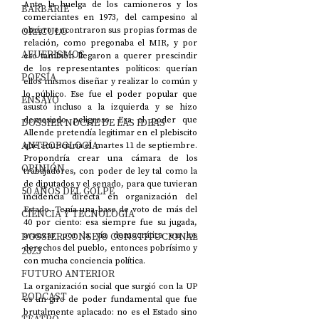
Ante la huelga de los camioneros y los 
BARBARIE
comerciantes en 1973, del campesino al 
obrero encontraron sus propias formas de 
ORÁCULO
relación, como pregonaba el MIR, y por 
AFUERISMOS
eso también llegaron a querer prescindir 
de los representantes políticos: querían 
POESÍA
ellos mismos diseñar y realizar lo común y 
lo público. Ese fue el poder popular que 
ENSAYO
asustó incluso a la izquierda y se hizo 
demasiado peligroso. Era el poder que 
DOSSIER NOCHE DE LAS IDEAS
Allende pretendía legitimar en el plebiscito 
ANTROPOLOGÍA
que anunciaría el martes 11 de septiembre. 
Propondría crear una cámara de los 
OPINIÓN
trabajadores, con poder de ley tal como la 
de diputados y el senado, para que tuvieran 
50 AÑOS DEL GOLPE
incidencia directa en organización del 
Estado. Tenía una base de voto de más del 
CIENCIA Y TECNOLOGÍA
40 por ciento: esa siempre fue su jugada, 
avanzar por la vía democrática en los 
DOSSIER CONSEJO CONSTITUCIONAL
derechos del pueblo, entonces pobrísimo y 
2023
con mucha conciencia política.
FUTURO ANTERIOR
La organización social que surgió con la UP 
PODCAST
es un giro de poder fundamental que fue 
brutalmente aplacado: no es el Estado sino 