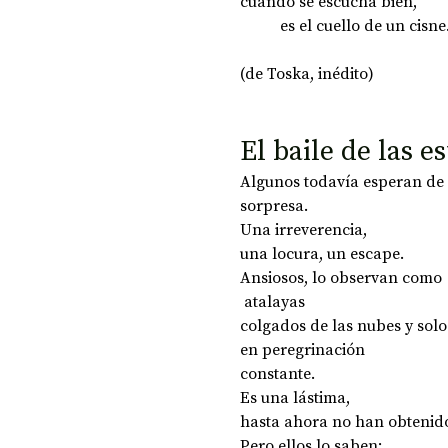
cuando se escucha bien, 
	es el cuello de un cisne
(de Toska, inédito)
El baile de las e
Algunos todavía esperan de 
sorpresa. 
Una irreverencia, 
una locura, un escape. 
Ansiosos, lo observan como
 atalayas 
colgados de las nubes y sol
en peregrinación 
constante.
Es una lástima, 
hasta ahora no han obtenid
Pero ellos lo saben: 