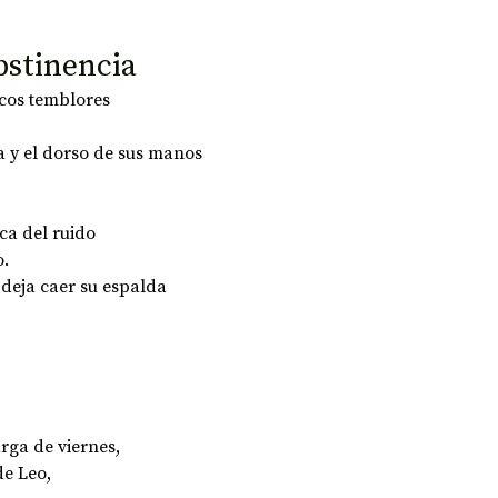
abstinencia
cos temblores 
a y el dorso de sus manos 
ca del ruido 
o.
 deja caer su espalda 
rga de viernes, 
e Leo, 