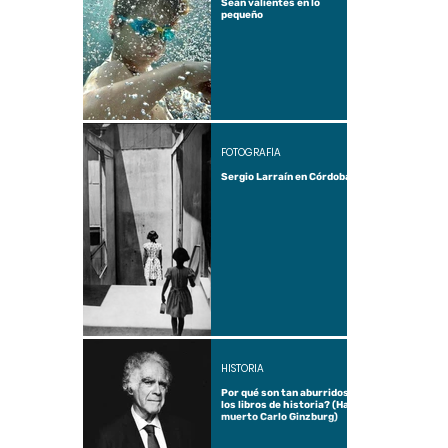
Sean valientes en lo
pequeño
FOTOGRAFÍA
Sergio Larraín en Córdoba
HISTORIA
Por qué son tan aburridos
los libros de historia? (Ha
muerto Carlo Ginzburg)