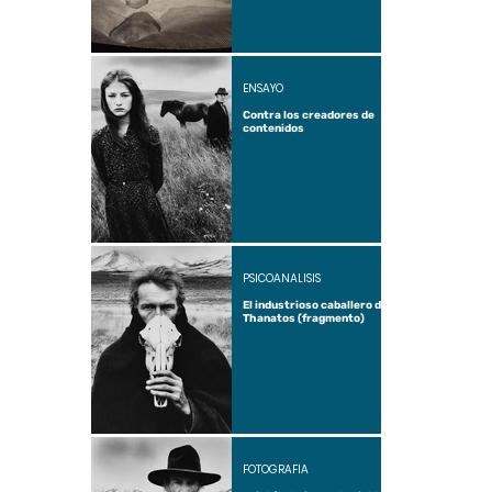
ENSAYO
Contra los creadores de
contenidos
PSICOANÁLISIS
El industrioso caballero de
Thanatos (fragmento)
FOTOGRAFÍA