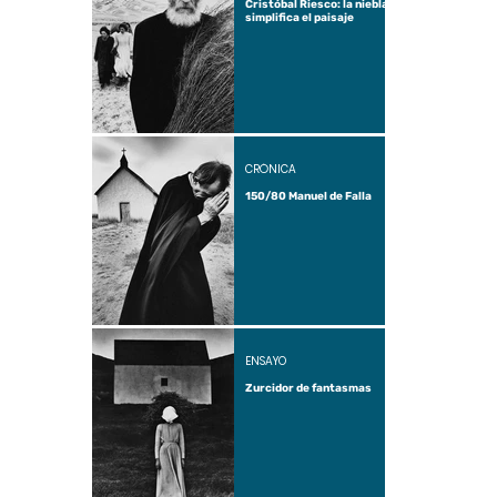
Cristóbal Riesco: la niebla
simplifica el paisaje
CRÓNICA
150/80 Manuel de Falla
ENSAYO
Zurcidor de fantasmas