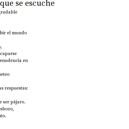
 que se escuche
gradable 
bir el mundo 
, 
scaparse 
enudencia en 
eteo 
as respuestas: 
 ser pájaro.
esbozo, 
to.