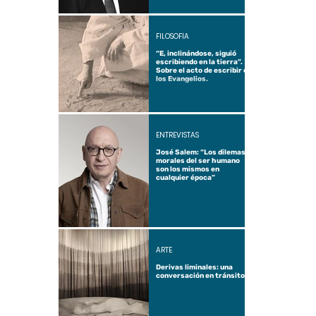
FILOSOFÍA
“E, inclinándose, siguió
escribiendo en la tierra”.
Sobre el acto de escribir en
los Evangelios.
ENTREVISTAS
José Salem: “Los dilemas
morales del ser humano
son los mismos en
cualquier época”
ARTE
Derivas liminales: una
conversación en tránsito