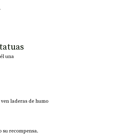
.
statuas
él una 
o ven laderas de humo 
o su recompensa.