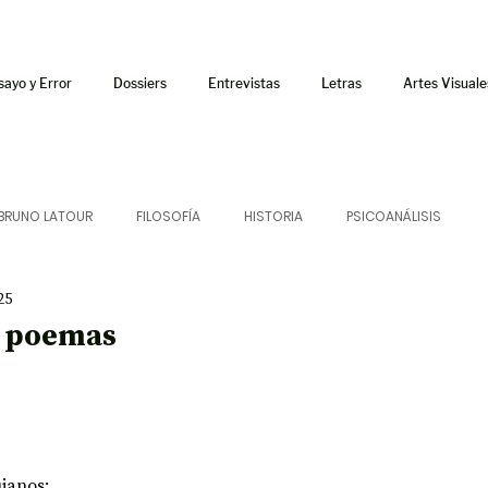
sayo y Error
Dossiers
Entrevistas
Letras
Artes Visuale
BRUNO LATOUR
FILOSOFÍA
HISTORIA
PSICOANÁLISIS
25
ÍA
LETRAS
CRÍTICA
CRÓNICA
SONIDOS
s poemas
 CURSOS
AUDIOTEXTO
HÍBRIDOS
CINE
FICCIONES
AFUERISMOS
POESÍA
ENSAYO
ianos: 