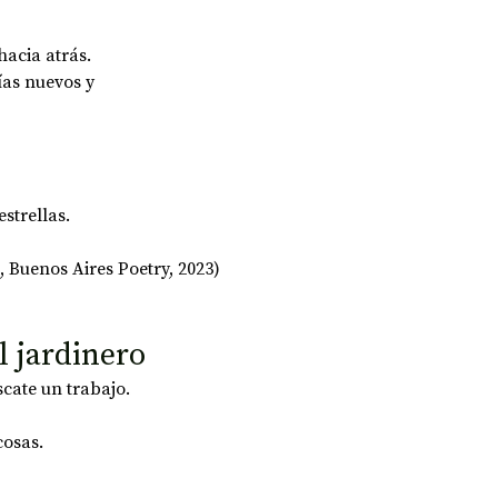
hacia atrás.
ías nuevos y 
strellas.
 Buenos Aires Poetry, 2023)
l jardinero
cate un trabajo.
cosas.
.