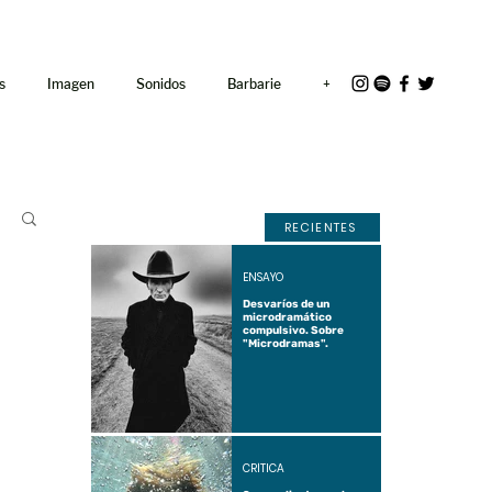
<link rel="icon"
href="/path/to/favicon.ico">
s
Imagen
Sonidos
Barbarie
+
RECIENTES
ENSAYO
Desvaríos de un
microdramático
compulsivo. Sobre
"Microdramas".
CRÍTICA