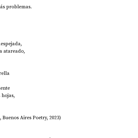
rás problemas.
espejada, 
a atareado, 
rella 
iente 
 hojas, 
 Buenos Aires Poetry, 2023)