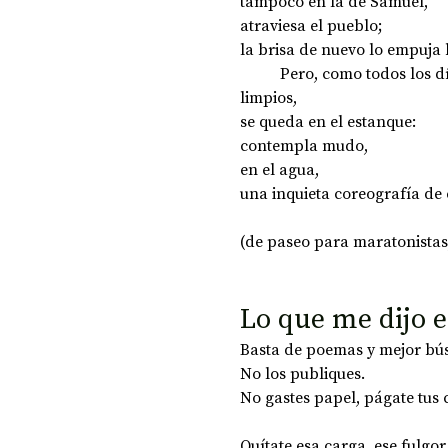
tampoco en la de Samuel, 
atraviesa el pueblo; 
la brisa de nuevo lo empuja 
	Pero, como todos los d
limpios, 
se queda en el estanque: 
contempla mudo, 
en el agua, 
una inquieta coreografía de e
(de paseo para maratonistas,
Lo que me dijo e
Basta de poemas y mejor bús
No los publiques.
No gastes papel, págate tus 
Quítate esa carga, ese fulgor