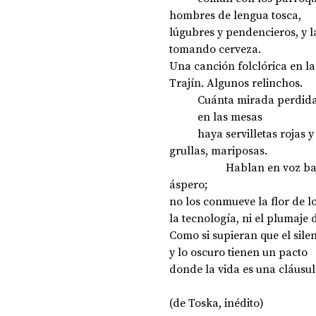
hombres de lengua tosca, 
lúgubres y pendencieros, y 
tomando cerveza. 
DOSSIER NOCHE DE LAS IDEAS
ANTR
Una canción folclórica en la
Trajín. Algunos relinchos.
	Cuánta mirada perdid
CIENCIA Y TECNOLOGÍA
	en las mesas 
	haya servilletas rojas 
grullas, mariposas.
		Hablan en voz ba
áspero; 
no los conmueve la flor de lo
la tecnología, ni el plumaje d
Como si supieran que el silen
y lo oscuro tienen un pacto
donde la vida es una cláusul
(de Toska, inédito)