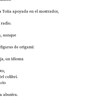
la Toña apoyada en el mostrador, 
OPOLOGÍA
OPINIÓN
50 AÑOS DEL GOLPE
 radio.
a, aunque 
y figuras de origami: 
ja, un idioma 
to, 
el colibrí.
cio 
a abusiva.