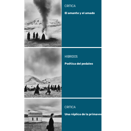
CRÍTICA
El amante y el amado
HÍBRIDOS
Poética del pedaleo
CRÍTICA
Una réplica de la primavera