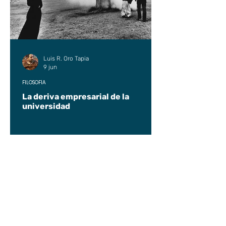
Luis R. Oro Tapia
9 jun
FILOSOFÍA
La deriva empresarial de la
universidad