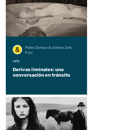
Pedro Donoso & Victoria Jolly
9 jun
ARTE
Derivas liminales: una
conversación en tránsito