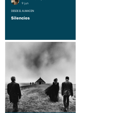
9 jun
DESDE EL ALMACÉN
Silencios