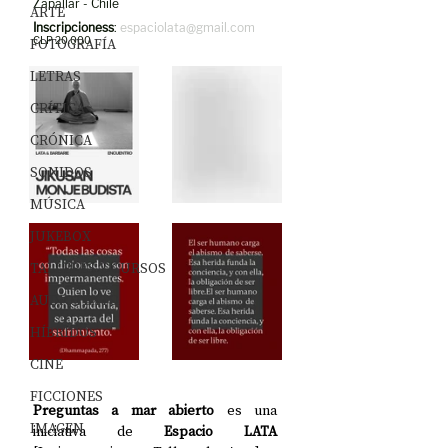
Zapallar - Chile
ARTE
Inscripcioness
: 
espaciolata@gmail.com
FOTOGRAFÍA
CLP 20.000
LETRAS
CRÍTICA
CRÓNICA
SONIDOS
MÚSICA
JUKEBOX
TALLERES Y CURSOS
AUDIOTEXTO
HÍBRIDOS
CINE
FICCIONES
Preguntas a mar abierto
 es una 
IMAGEN
iniciativa de 
Espacio LATA