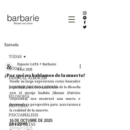
Entrada
TODAS
Espacio LATA + Barbarie
TODAS
1 oct 2025
¿Por qué no hablamos de la muerte?
DESDE EL ALMACÉN
Desde su larga experiencia como buscador 
DOSSIER BRUNO LATOUR
espiritual y sus conocimientos de la filosofía 
zen el monje budista Jikusan (Patricio 
FILOSOFÍA
Goycoolea) nos mostrará una nueva e 
iluminadora perspectiva para  acercarnos a 
HISTORIA
la realidad de la muerte.
PSICOANÁLISIS
16 DE OCTUBRE DE 2025
ENTREVISTAS
18 a 20 HS
Espacio LATA