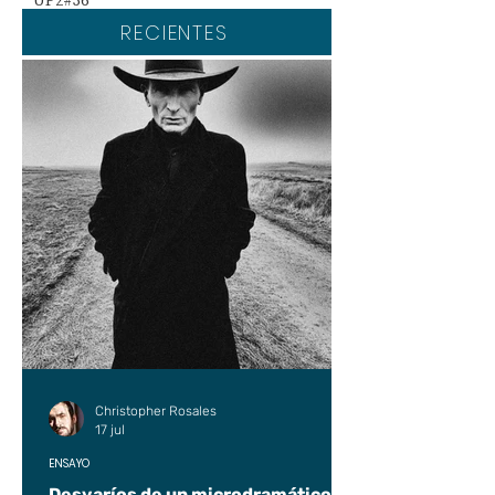
UP2#36
RECIENTES
Christopher Rosales
17 jul
ENSAYO
Desvaríos de un microdramático