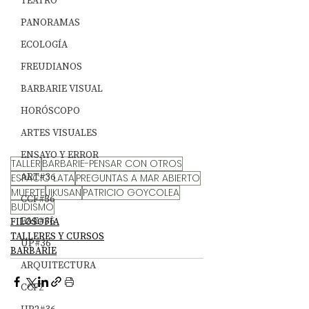
TEATRO
PANORAMAS
ECOLOGÍA
FREUDIANOS
BARBARIE VISUAL
HORÓSCOPO
ARTES VISUALES
ENSAYO Y ERROR
TALLER
BARBARIE-PENSAR CON OTROS
ART#36
ESPACIO LATA
PREGUNTAS A MAR ABIERTO
MUERTE
JIKUSAN
PATRICIO GOYCOLEA
CCF#36
BUDISMO
E&E#36
FILOSOFÍA
TALLERES Y CURSOS
UP#36
BARBARIE
ARQUITECTURA
CCF2