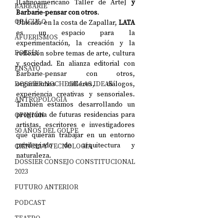
[Latinoamericano Taller de Arte] 
y 
BARBARIE
Barbarie-pensar con otros
. 
ORÁCULO
Ubicado en la costa de Zapallar, 
LATA 
es un espacio para la 
AFUERISMOS
experimentación, la creación y la 
POESÍA
reflexión sobre temas de arte, cultura 
y sociedad. En alianza editorial con 
ENSAYO
Barbarie-pensar con otros, 
DOSSIER NOCHE DE LAS IDEAS
organizamos talleres, diálogos, 
experiencia creativas y sensoriales. 
ANTROPOLOGÍA
También estamos desarrollando un 
programa de futuras residencias para 
OPINIÓN
artistas, escritores e investigadores 
50 AÑOS DEL GOLPE
que quieran trabajar en un entorno 
privilegiado de arquitectura y 
CIENCIA Y TECNOLOGÍA
naturaleza.
DOSSIER CONSEJO CONSTITUCIONAL
2023
FUTURO ANTERIOR
PODCAST