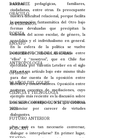
BARBARIE
escenas pedagógicas, familiares, 
ciudadanas, entre otras. Es preocupante 
ORÁCULO
nuestra dificultad relacional, porque facilita 
la percepción fantasmática del Otro bajo 
AFUERISMOS
formas devaluadas que precipitan la 
POESÍA
violencia del acoso escolar, de género, la 
xenofobia y el individualismo en general. 
ENSAYO
En la esfera de la política se vuelve 
DOSSIER NOCHE DE LAS IDEAS
costumbre la relación dicotómica entre 
“ellos” y “nosotros”, que en Chile fue 
ANTROPOLOGÍA
ejercitada por Valentín Letelier en el siglo 
XIX, en un artículo bajo este mismo título 
OPINIÓN
para dar cuenta de la oposición entre 
50 AÑOS DEL GOLPE
liberales y conservadores. Oposición entre 
posturas carentes de mediaciones, cuyo 
CIENCIA Y TECNOLOGÍA
ejemplo más reciente es la discusión sobre 
DOSSIER CONSEJO CONSTITUCIONAL
una nueva constitución, a la que debimos 
2023
renunciar por carecer de virtudes 
dialogantes.
FUTURO ANTERIOR
¿Por qué es tan necesario conversar, 
PODCAST
dialogar o interpelarse? En primer lugar, 