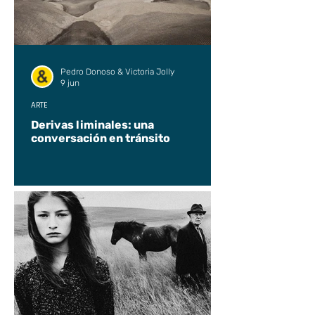
Pedro Donoso & Victoria Jolly
9 jun
ARTE
Derivas liminales: una
conversación en tránsito