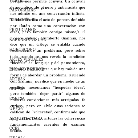
TEATRO
porque nos permite convivir. Un convivir 
democrático, de género y antirracista que 
PANORAMAS
nos admite en una conversación infinita. 
ECOLOGÍA
También facilita el acto de pensar, definido 
por Platón como una conversación con 
FREUDIANOS
otros, pero también consigo mismo/a. El 
filósofo chileno, Humberto Giannini, nos 
BARBARIE VISUAL
dice que un diálogo se entabla cuando 
HORÓSCOPO
reconocemos un problema, pero sobre 
todo cuando se nos revela la condición 
ARTES VISUALES
“bicéfala” del lenguaje y del pensamiento, 
ENSAYO Y ERROR
pues nos hace aceptar que hay más de una 
forma de abordar un problema. Siguiendo 
ART#36
con Giannini, nos dice que en medio de un 
conflicto necesitamos “hospedar ideas”, 
CCF#36
pero también “dejar partir” algunas de 
E&E#36
nuestras convicciones más arraigadas. Es 
curioso, pero en Chile estas acciones se 
UP#36
califican de “volteretas”, confirmando que 
ARQUITECTURA
apreciamos como virtudes las coherencias 
fundamentalistas carentes de examen 
CCF2
crítico.