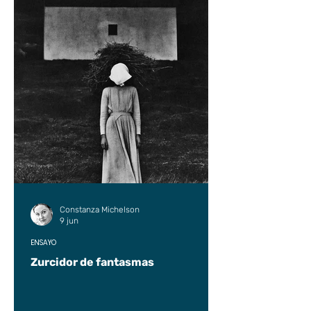
Constanza Michelson
9 jun
ENSAYO
Zurcidor de fantasmas