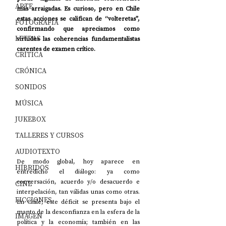
ARTE
más arraigadas. Es curioso, pero en Chile 
estas acciones se califican de “volteretas”, 
FOTOGRAFÍA
confirmando que apreciamos como 
LETRAS
virtudes las coherencias fundamentalistas 
carentes de examen crítico.
CRÍTICA
CRÓNICA
SONIDOS
MÚSICA
JUKEBOX
TALLERES Y CURSOS
AUDIOTEXTO
De modo global, hoy aparece en 
HÍBRIDOS
entredicho el diálogo: ya como 
conversación, acuerdo y/o desacuerdo e 
CINE
interpelación, tan válidas unas como otras. 
FICCIONES
En Chile, este déficit se presenta bajo el 
manto de la desconfianza en la esfera de la 
IMAGEN
política y la economía; también en las 