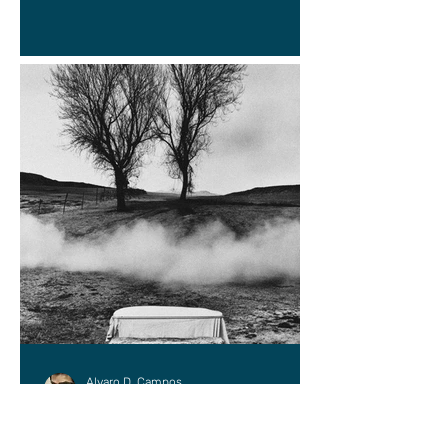
Alvaro D. Campos
9 jun
DESDE EL ALMACÉN