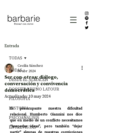
Entrada
TODAS
Cecilia Sánchez
TODAS
30 abr 2024
Ser con-otros: diálogo,
DESDE EL ALMACÉN
conversación y convivencia
DOSSIER BRUNO LATOUR
democrática
Actualizado:
10 may 2024
FILOSOFÍA
HISTORIA
Es preocupante nuestra dificultad 
relacional. Humberto Giannini nos dice 
PSICOANÁLISIS
que en medio de un conflicto necesitamos 
“hospedar ideas”, pero también “dejar 
ENTREVISTAS
partir” algunas de nuestras convicciones 