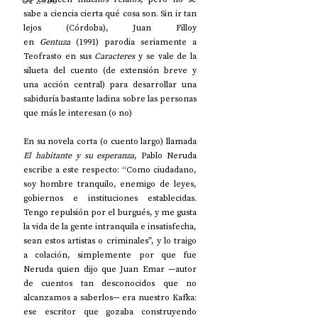
UP2#36
sabe a ciencia cierta qué cosa son. Sin ir tan 
lejos (Córdoba), Juan Filloy 
en
 Gentuza
 (1991) parodia seriamente a 
Teofrasto en sus 
Caracteres
 y se vale de la 
silueta del cuento (de extensión breve y 
una acción central) para desarrollar una 
sabiduría bastante ladina sobre las personas 
que más le interesan (o no)
En su novela corta (o cuento largo) llamada 
El habitante y su esperanza
, Pablo Neruda 
escribe a este respecto: “Como ciudadano, 
soy hombre tranquilo, enemigo de leyes, 
gobiernos e instituciones establecidas. 
Tengo repulsión por el burgués, y me gusta 
la vida de la gente intranquila e insatisfecha, 
sean estos artistas o criminales”, y lo traigo 
a colación, simplemente por que fue 
Neruda quien dijo que Juan Emar —autor 
de cuentos tan desconocidos que no 
alcanzamos a saberlos— era nuestro Kafka: 
ese escritor que gozaba construyendo 