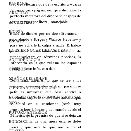
BARBARIE
lado de la lectura que de la escritura —caras 
de una misma página, siempre distinta—, la 
ORÁCULO
perfecta metáfora del dinero se despoja de 
AFUERISMOS
sentidos y parece literal, manejable.
POESÍA
Hablo de dinero por no decir literatura —
recordando a Borges y Wallace Stevens— y 
ENSAYO
para no echarle la culpa a nadie. El hábito 
DOSSIER NOCHE DE LAS IDEAS
provoca que se active la función de 
autocompletar: en términos precisos, la 
ANTROPOLOGÍA
inferencia es la que rellena los espacios 
OPINIÓN
ambiguos con info, con data.
50 AÑOS DEL GOLPE
Contamina, además, lo que se lee y los 
lectores profesionales acaban pasándose 
CIENCIA Y TECNOLOGÍA
películas similares: qué cosa vendrá a 
DOSSIER CONSEJO CONSTITUCIONAL
continuación, cuándo se usará todo lo que 
2023
se ubicó en el comienzo (sería muy 
gracioso leer la historia del mundo desde el 
FUTURO ANTERIOR
Génesis bajo la premisa de que si se deja un 
PODCAST
arma encima de una mesa esta se debe 
usar) y qué será lo que me oculta el 