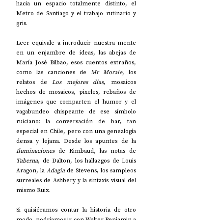
hacia un espacio totalmente distinto, el 
Metro de Santiago y el trabajo rutinario y 
gris.
Leer equivale a introducir nuestra mente 
en un enjambre de ideas, las abejas de 
María José Bilbao, esos cuentos extraños, 
como las canciones de 
Mr Morale
, los 
relatos de 
Los mejores días
, mosaicos 
hechos de mosaicos, pixeles, rebaños de 
imágenes que comparten el humor y el 
vagabundeo chispeante de ese símbolo 
ruiciano: la conversación de bar, tan 
especial en Chile, pero con una genealogía 
densa y lejana. Desde los apuntes de la 
Iluminaciones
 de Rimbaud, las notas de 
Taberna
, de Dalton, los hallazgos de Louis 
Aragon, la 
Adagia 
de Stevens, los sampleos 
surreales de Ashbery y la sintaxis visual del 
mismo Ruiz.
Si quisiéramos contar la historia de otro 
modo, podríamos ir con Walter Benjamin a 