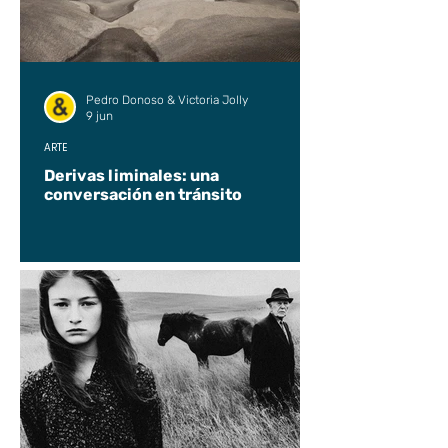
Pedro Donoso & Victoria Jolly
9 jun
ARTE
Derivas liminales: una
conversación en tránsito