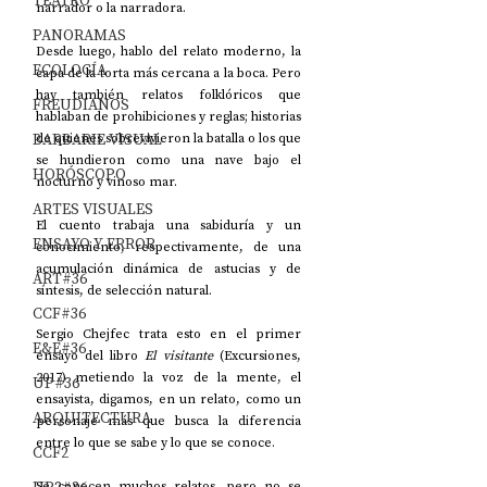
TEATRO
narrador o la narradora.
PANORAMAS
Desde luego, hablo del relato moderno, la 
ECOLOGÍA
capa de la torta más cercana a la boca. Pero 
hay también relatos folklóricos que 
FREUDIANOS
hablaban de prohibiciones y reglas; historias 
BARBARIE VISUAL
de quienes sobrevivieron la batalla o los que 
se hundieron como una nave bajo el 
HORÓSCOPO
nocturno y vinoso mar.
ARTES VISUALES
El cuento trabaja una sabiduría y un 
ENSAYO Y ERROR
conocimiento, respectivamente, de una 
acumulación dinámica de astucias y de 
ART#36
síntesis, de selección natural.
CCF#36
Sergio Chejfec trata esto en el primer 
E&E#36
ensayo del libro 
El visitante
 (Excursiones, 
2017) metiendo la voz de la mente, el 
UP#36
ensayista, digamos, en un relato, como un 
ARQUITECTURA
personaje más que busca la diferencia 
entre lo que se sabe y lo que se conoce.
CCF2
Se conocen muchos relatos, pero no se 