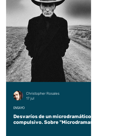
Christopher Rosales
17 jul
ENSAYO
Desvaríos de un microdramático
compulsivo. Sobre "Microdramas".