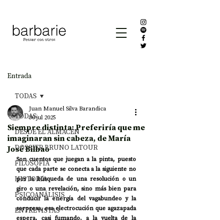
Entrada
TODAS
Juan Manuel Silva Barandica
TODAS
30 jul 2025
Siempre distinta: Preferiría que me
DESDE EL ALMACÉN
imaginaran sin cabeza, de María
DOSSIER BRUNO LATOUR
José Bilbao
Son cuentos que juegan a la pinta, puesto 
FILOSOFÍA
que cada parte se conecta a la siguiente no 
HISTORIA
por la búsqueda de una resolución o un 
giro o una revelación, sino más bien para 
PSICOANÁLISIS
conducir la energía del vagabundeo y la 
sorpresa, esa electrocución que agazapada 
ENTREVISTAS
espera, casi fumando, a la vuelta de la 